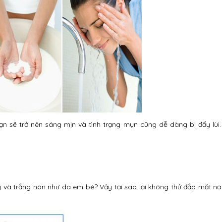
n sẽ trở nên sáng mịn và tình trạng mụn cũng dễ dàng bị đẩy lùi.
và trắng nõn như da em bé? Vậy tại sao lại không thử đắp mặt nạ