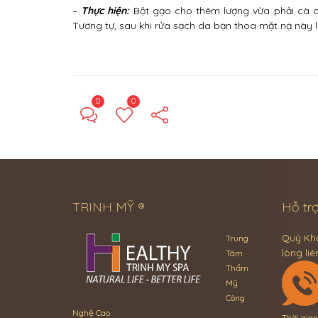
–
Thực hiện:
Bột gạo cho thêm lượng vừa phải cà c
Tương tự, sau khi rửa sạch da bạn thoa mặt nạ này lê
0
0
TRINH MỸ ®
Hỗ trợ
Quý Khá
Trung
lòng liê
Tâm
Thẩm
Mỹ
Công
Nghệ Cao
Thời gia