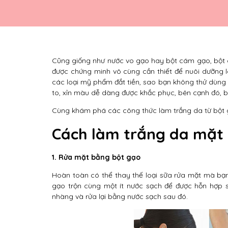
Cũng giống như nước vo gạo hay bột cám gạo, bột 
được chứng minh vô cùng cần thiết để nuôi dưỡng l
các loại mỹ phẩm đắt tiền, sao bạn không thử dùng
to, xỉn màu dễ dàng được khắc phục, bên cạnh đó, 
Cùng khám phá các công thức làm trắng da từ bột 
Cách làm trắng da mặt
1. Rửa mặt bằng bột gạo
Hoàn toàn có thể thay thế loại sữa rửa mặt mà bạn
gạo trộn cùng một ít nước sạch để được hỗn hợp 
nhàng và rửa lại bằng nước sạch sau đó.