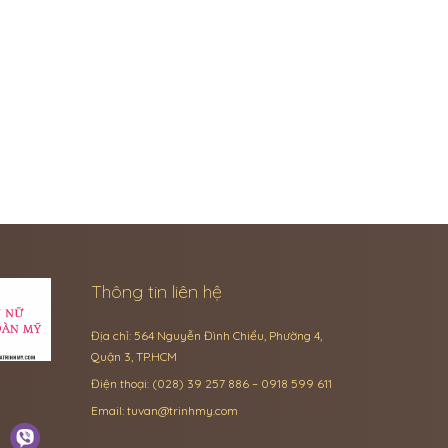
Thông tin liên hệ
Địa chỉ: 564 Nguyễn Đình Chiểu, Phường 4,
Quận 3, TP.HCM
Điện thoại: (028) 39 257 886 – 0918 599 611
Email:
tuvan@trinhmy.com