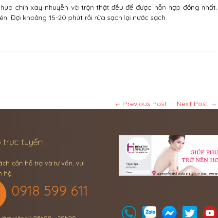
hua chín xay nhuyễn và trộn thật đều để được hỗn hợp đồng nhất.
n. Đợi khoảng 15-20 phút rồi rửa sạch lại nước sạch.
← Previous Post
Next Post →
 trực tuyến
ch cần hỗ trợ và tư vấn, vui
n hệ:
0918 599 611
n làm việc từ: 08h00 – 20h00