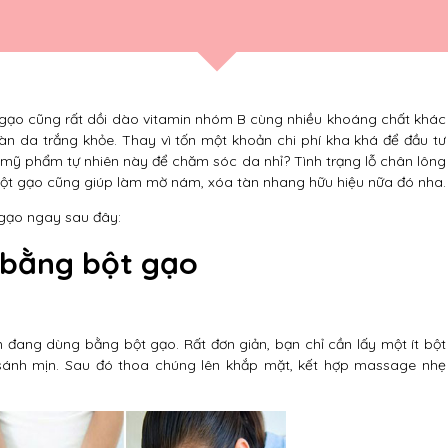
gạo cũng rất dồi dào vitamin nhóm B cùng nhiều khoáng chất khác
àn da trắng khỏe. Thay vì tốn một khoản chi phí kha khá để đầu tư
 mỹ phẩm tự nhiên này để chăm sóc da nhỉ? Tình trạng lỗ chân lông
bột gạo cũng giúp làm mờ nám, xóa tàn nhang hữu hiệu nữa đó nha.
gạo ngay sau đây:
 bằng bột gạo
 đang dùng bằng bột gạo. Rất đơn giản, bạn chỉ cần lấy một ít bột
sánh mịn. Sau đó thoa chúng lên khắp mặt, kết hợp massage nhẹ