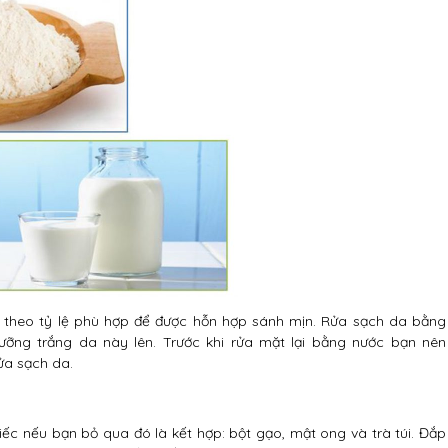
 theo tỷ lệ phù hợp để được hỗn hợp sánh mịn. Rửa sạch da bằng
ng trắng da này lên. Trước khi rửa mặt lại bằng nước bạn nên
ửa sạch da.
ếc nếu bạn bỏ qua đó là kết hợp: bột gạo, mật ong và trà túi. Đắp