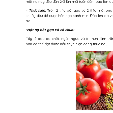
mặt nạ này đều đặn 2-3 lần mỗi tuần đảm bảo làn da
–
Thực hiện:
Trộn 2 thìa bột gạo và 2 thìa mật ong 
khuấy đều để được hỗn hợp sánh mịn. Đắp lên da và
da.
*Mặt nạ bột gạo và cà chua:
Tẩy tế bào da chết, ngăn ngừa và trị mụn, làm t
bạn có thể đạt được nếu thực hiện công thức này.