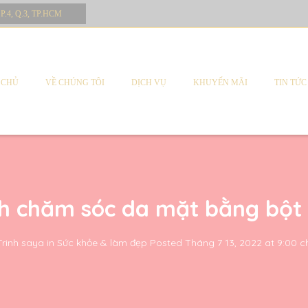
 P.4, Q.3, TP.HCM
 CHỦ
VỀ CHÚNG TÔI
DỊCH VỤ
KHUYẾN MÃI
TIN TỨC
h chăm sóc da mặt bằng bột
Trinh saya
in
Sức khỏe & làm đẹp
Posted
Tháng 7 13, 2022 at 9:00 c