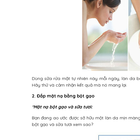
Dùng sữa rửa mặt tự nhiên này mỗi ngày, làn da bạ
Hãy thử và cảm nhận kết quả mà nó mang lại.
2. Đắp mặt nạ bằng bột gạo
*Mặt nạ bột gạo và sữa tươi:
Bạn đang ao ước được sở hữu một làn da mịn màng 
bột gạo và sữa tươi xem sao?