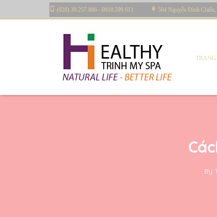
(028) 39.257.886 - 0918.599.611
564 Nguyễn Đình Chiểu,
TRANG
Các
By