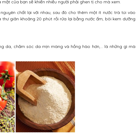
 mặt của bạn sẽ khiến nhiều người phải ghen tị cho mà xem.
nguyên chất lại với nhau, sau đó cho thêm một ít nước trà túi vào
 thư giãn khoảng 20 phút rồi rửa lại bằng nước ấm, bôi kem dưỡng
rắng da, chăm sóc da mịn màng và hồng hào hơn,… là những gì mà