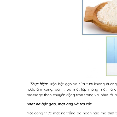
–
Thực hiện:
Trộn bột gạo và sữa tươi không đường
nước ấm xong, bạn thoa một lớp mỏng mặt nạ dưỡ
massage theo chuyển động tròn trong vài phút rồi r
*Mặt nạ bột gạo, mật ong và trà túi:
Một công thức mặt nạ trắng da hoàn hảo mà thật ti