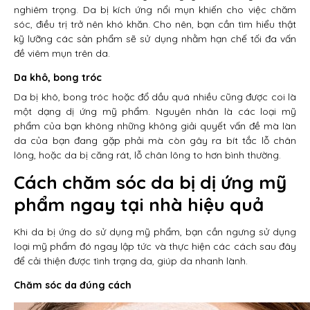
nghiêm trọng. Da bị kích ứng nổi mụn khiến cho việc chăm
sóc, điều trị trở nên khó khăn. Cho nên, bạn cần tìm hiểu thật
kỹ lưỡng các sản phẩm sẽ sử dụng nhằm hạn chế tối đa vấn
đề viêm mụn trên da.
Da khô, bong tróc
Da bị khô, bong tróc hoặc đổ dầu quá nhiều cũng được coi là
một dạng dị ứng mỹ phẩm. Nguyên nhân là các loại mỹ
phẩm của bạn không những không giải quyết vấn đề mà làn
da của bạn đang gặp phải mà còn gây ra bít tắc lỗ chân
lông, hoặc da bị căng rát, lỗ chân lông to hơn bình thường.
Cách chăm sóc da bị dị ứng mỹ
phẩm ngay tại nhà hiệu quả
Khi da bị ứng do sử dụng mỹ phẩm, bạn cần ngưng sử dụng
loại mỹ phẩm đó ngay lập tức và thực hiện các cách sau đây
để cải thiện được tình trạng da, giúp da nhanh lành.
Chăm sóc da đúng cách