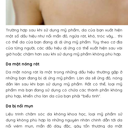
Trường hợp sau khi sử dụng mỹ phẩm, da của bạn xuất hiện
một số dấu hiệu như nổi mẩn đỏ, ngứa rát, khô, tróc vảy,… thì
có thể da của bạn đang dị dị ứng mỹ phẩm. Tùy theo cơ địa
của từng người, các dấu hiệu dị ứng có thể xuất hiện sau vài
giờ hoặc chậm hơn sau khi sử dụng mỹ phẩm không phù hợp.
Da mặt nóng rát
Da mặt nóng rát là một trong những dấu hiệu thường gặp ở
những bạn đang bị dị ứng mỹ phẩm. Làn da sẽ ửng đỏ, nóng
dần lên sau khi bạn sử dụng mỹ phẩm. Rất có thể, loại mỹ
phẩm mà bạn đang sử dụng có chứa các thành phần không
phù hợp, khiến cho làn da của bạn phải “biểu tình”.
Da bị nổi mụn
Liệu trình chăm sóc da không khoa học, loại mỹ phẩm sử
dụng không phù hợp là những nguyên nhân chính dẫn tới da
nổi viêm mụn, mẩn đỏ dày đặc, gây tổn thương da mặt