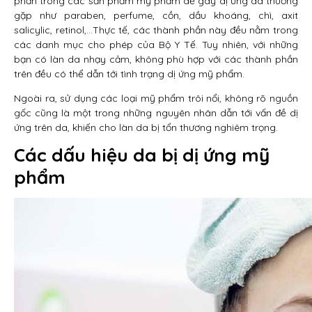
phần trong các sản phẩm mỹ phẩm dễ gây dị ứng da thường
gặp như paraben, perfume, cồn, dầu khoáng, chì, axit
salicylic, retinol,…Thực tế, các thành phần này đều nằm trong
các danh mục cho phép của Bộ Y Tế. Tuy nhiên, với những
bạn có làn da nhạy cảm, không phù hợp với các thành phần
trên đều có thể dẫn tới tình trạng dị ứng mỹ phẩm.
Ngoài ra, sử dụng các loại mỹ phẩm trôi nổi, không rõ nguồn
gốc cũng là một trong những nguyên nhân dẫn tới vấn đề dị
ứng trên da, khiến cho làn da bị tổn thương nghiêm trọng.
Các dấu hiệu da bị dị ứng mỹ
phẩm