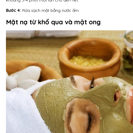
khoảng 3-4 phút một lần cho đến hết.
Bước 4:
Rửa sạch mặt bằng nước ấm.
Mặt nạ từ khổ qua và mật ong