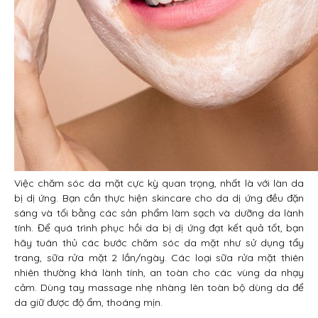
Việc chăm sóc da mặt cực kỳ quan trọng, nhất là với làn da
bị dị ứng. Bạn cần thực hiện skincare cho da dị ứng đều đặn
sáng và tối bằng các sản phẩm làm sạch và dưỡng da lành
tính. Để quá trình phục hồi da bị dị ứng đạt kết quả tốt, bạn
hãy tuân thủ các bước chăm sóc da mặt như sử dụng tẩy
trang, sữa rửa mặt 2 lần/ngày. Các loại sữa rửa mặt thiên
nhiên thường khá lành tính, an toàn cho các vùng da nhạy
cảm. Dùng tay massage nhẹ nhàng lên toàn bộ dùng da để
da giữ được độ ẩm, thoáng mịn.