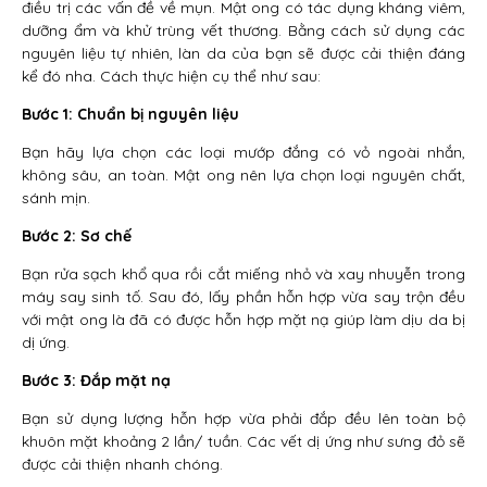
điều trị các vấn đề về mụn. Mật ong có tác dụng kháng viêm,
dưỡng ẩm và khử trùng vết thương. Bằng cách sử dụng các
nguyên liệu tự nhiên, làn da của bạn sẽ được cải thiện đáng
kể đó nha. Cách thực hiện cụ thể như sau:
Bước 1: Chuẩn bị nguyên liệu
Bạn hãy lựa chọn các loại mướp đắng có vỏ ngoài nhắn,
không sâu, an toàn. Mật ong nên lựa chọn loại nguyên chất,
sánh mịn.
Bước 2: Sơ chế
Bạn rửa sạch khổ qua rồi cắt miếng nhỏ và xay nhuyễn trong
máy say sinh tố. Sau đó, lấy phần hỗn hợp vừa say trộn đều
với mật ong là đã có được hỗn hợp mặt nạ giúp làm dịu da bị
dị ứng.
Bước 3: Đắp mặt nạ
Bạn sử dụng lượng hỗn hợp vừa phải đắp đều lên toàn bộ
khuôn mặt khoảng 2 lần/ tuần. Các vết dị ứng như sưng đỏ sẽ
được cải thiện nhanh chóng.