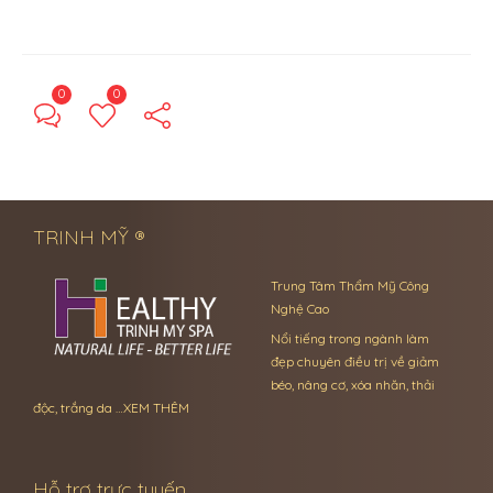
0
0
← Previous Post
Next Post →
TRINH MỸ ®
Trung Tâm Thẩm Mỹ Công
Nghệ Cao
Nổi tiếng trong ngành làm
đẹp chuyên điều trị về giảm
béo, nâng cơ, xóa nhăn, thải
độc, trắng da …
XEM THÊM
Hỗ trợ trực tuyến