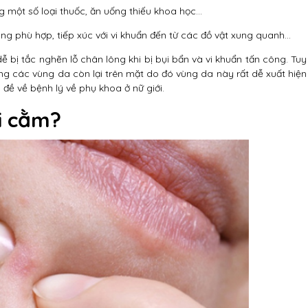
g một số loại thuốc, ăn uống thiếu khoa học…
g phù hợp, tiếp xúc với vi khuẩn đến từ các đồ vật xung quanh…
 bị tắc nghẽn lỗ chân lông khi bị bụi bẩn và vi khuẩn tấn công. Tuy
ng các vùng da còn lại trên mặt do đó vùng da này rất dễ xuất hiện
đề về bệnh lý về phụ khoa ở nữ giới.
i cằm?