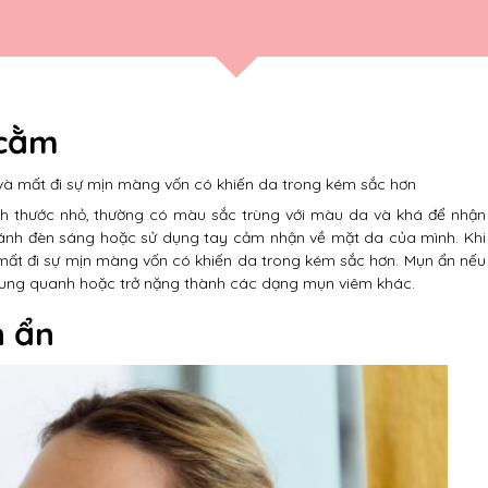
 cằm
 và mất đi sự mịn màng vốn có khiến da trong kém sắc hơn
h thước nhỏ, thường có màu sắc trùng với màu da và khá để nhận
ới ánh đèn sáng hoặc sử dụng tay cảm nhận về mặt da của mình. Khi
mất đi sự mịn màng vốn có khiến da trong kém sắc hơn. Mụn ẩn nếu
g xung quanh hoặc trở nặng thành các dạng mụn viêm khác.
n ẩn