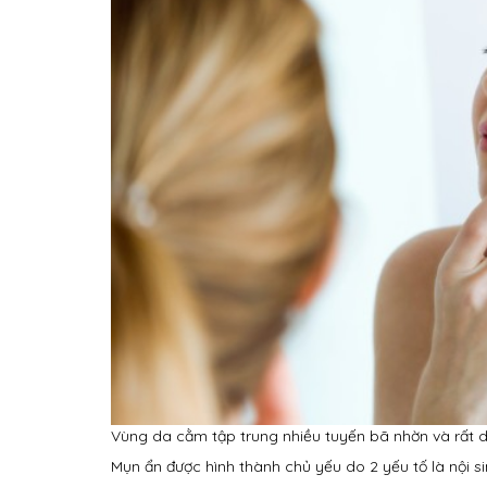
Vùng da cằm tập trung nhiều tuyến bã nhờn và rất dễ
Mụn ẩn được hình thành chủ yếu do 2 yếu tố là nội si