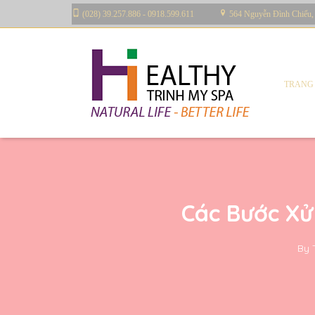
(028) 39.257.886 - 0918.599.611
564 Nguyễn Đình Chiểu,
TRANG
Các Bước Xử
By