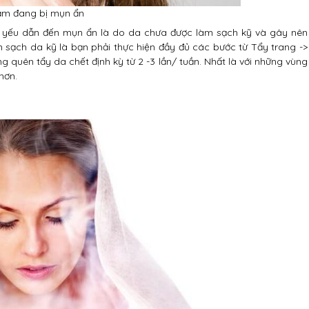
cằm đang bị mụn ẩn
 yếu dẫn đến mụn ẩn là do da chưa được làm sạch kỹ và gây nên
 sạch da kỹ là bạn phải thực hiện đầy đủ các bước từ Tẩy trang ->
 quên tẩy da chết định kỳ từ 2 -3 lần/ tuần. Nhất là với những vùng
hơn.