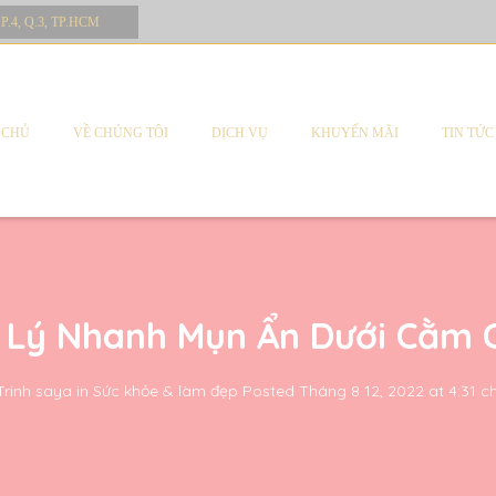
 P.4, Q.3, TP.HCM
 CHỦ
VỀ CHÚNG TÔI
DỊCH VỤ
KHUYẾN MÃI
TIN TỨC
 Lý Nhanh Mụn Ẩn Dưới Cằm 
Trinh saya
in
Sức khỏe & làm đẹp
Posted
Tháng 8 12, 2022 at 4:31 c