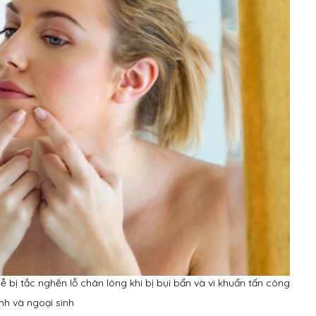
 bị tắc nghẽn lỗ chân lông khi bị bụi bẩn và vi khuẩn tấn công
nh và ngoại sinh