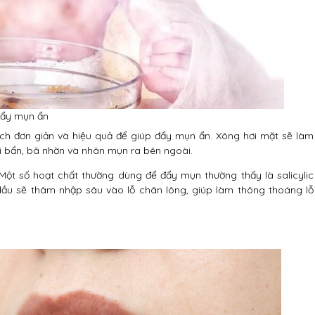
 đẩy mụn ẩn
h đơn giản và hiệu quả để giúp đẩy mụn ẩn. Xông hơi mặt sẽ làm
ụi bẩn, bã nhờn và nhân mụn ra bên ngoài.
ột số hoạt chất thường dùng để đẩy mụn thường thấy là salicylic
dầu sẽ thâm nhập sâu vào lỗ chân lông, giúp làm thông thoáng lỗ