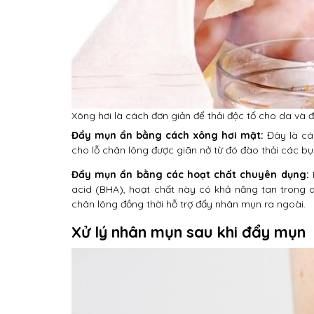
Xông hơi là cách đơn giản để thải độc tố cho da và
Đẩy mụn ẩn bằng cách xông hơi mặt:
Đây là các
cho lỗ chân lông được giãn nở từ đó đào thải các b
Đẩy mụn ẩn bằng các hoạt chất chuyên dụng:
M
acid (BHA), hoạt chất này có khả năng tan trong 
chân lông đồng thời hỗ trợ đẩy nhân mụn ra ngoài.
Xử lý nhân mụn sau khi đẩy mụn