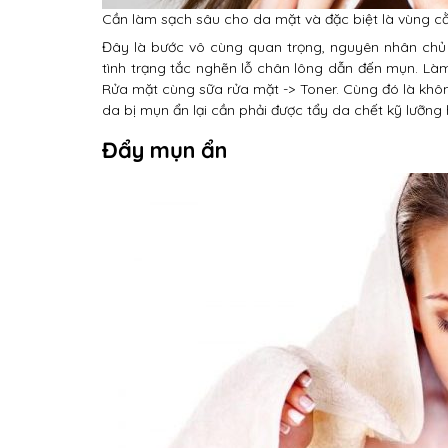
Cần làm sạch sâu cho da mặt và đặc biệt là vùng 
Đây là bước vô cùng quan trọng, nguyên nhân chủ
tình trạng tắc nghẽn lỗ chân lông dẫn đến mụn. Làm
Rửa mặt cùng sữa rửa mặt -> Toner. Cùng đó là không
da bị mụn ẩn lại cần phải được tẩy da chết kỹ lưỡng 
Đẩy mụn ẩn