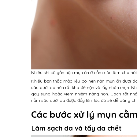
Nhiều khi cố gắn nặn mụn ẩn ở cằm còn làm cho nố
Nhiều bạn thắc mắc liệu có nên nặn mụn ẩn dưới d
sâu dưới da nên rất khó để nặn và lấy nhân mụn. N
gây sưng hoặc viêm nhiễm nặng hơn. Cách tốt nhấ
nằm sâu dưới da được đẩy lên, lúc đó sẽ dễ dàng cho
Các bước xử lý mụn cằm
Làm sạch da và tẩy da chết