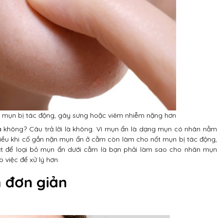
t mụn bị tác động, gây sưng hoặc viêm nhiễm nặng hơn
a không? Câu trả lời là không. Vì mụn ẩn là dạng mụn có nhân nằm
hiều khi cố gắn nặn mụn ẩn ở cằm còn làm cho nốt mụn bị tác động,
t để loại bỏ mụn ẩn dưới cằm là bạn phải làm sao cho nhân mụn
 việc để xử lý hơn.
 đơn giản