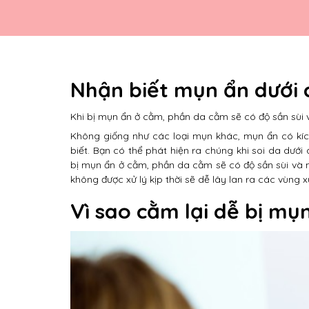
Nhận biết mụn ẩn dưới
Khi bị mụn ẩn ở cằm, phần da cằm sẽ có độ sần sùi
Không giống như các loại mụn khác, mụn ẩn có kíc
biết. Bạn có thể phát hiện ra chúng khi soi da dư
bị mụn ẩn ở cằm, phần da cằm sẽ có độ sần sùi và 
không được xử lý kịp thời sẽ dễ lây lan ra các vùn
Vì sao cằm lại dễ bị mụ