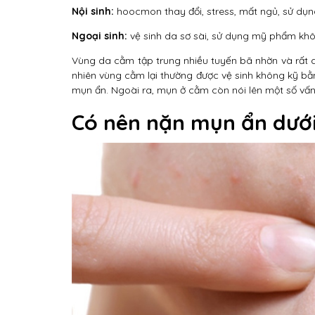
Nội sinh:
hoocmon thay đổi, stress, mất ngủ, sử dụn
Ngoại sinh:
vệ sinh da sơ sài, sử dụng mỹ phẩm khôn
Vùng da cằm tập trung nhiều tuyến bã nhờn và rất dễ
nhiên vùng cằm lại thường được vệ sinh không kỹ bằ
mụn ẩn. Ngoài ra, mụn ở cằm còn nói lên một số vấn 
Có nên nặn mụn ẩn dướ