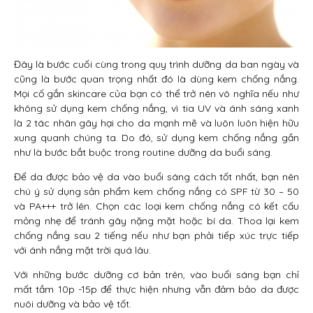
Đây là bước cuối cùng trong quy trình dưỡng da ban ngày và
cũng là bước quan trọng nhất đó là dùng kem chống nắng.
Mọi cố gắn skincare của bạn có thể trở nên vô nghĩa nếu như
không sử dụng kem chống nắng, vì tia UV và ánh sáng xanh
là 2 tác nhân gây hại cho da mạnh mẽ và luôn luôn hiện hữu
xung quanh chúng ta. Do đó, sử dụng kem chống nắng gần
như là bước bắt buộc trong routine dưỡng da buổi sáng.
Để da được bảo vệ da vào buổi sáng cách tốt nhất, bạn nên
chú ý sử dụng sản phẩm kem chống nắng có SPF từ 30 – 50
và PA+++ trở lên. Chọn các loại kem chống nắng có kết cấu
mỏng nhẹ để tránh gây nặng mặt hoặc bí da. Thoa lại kem
chống nắng sau 2 tiếng nếu như bạn phải tiếp xúc trực tiếp
với ánh nắng mặt trời quá lâu.
Với những bước dưỡng cơ bản trên, vào buổi sáng bạn chỉ
mất tầm 10p -15p để thực hiện nhưng vẫn đảm bảo da được
nuôi dưỡng và bảo vệ tốt.