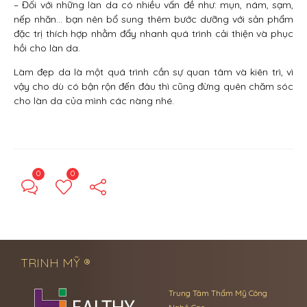
– Đối với những làn da có nhiều vấn đề như: mụn, nám, sạm,
nếp nhăn… bạn nên bổ sung thêm bước dưỡng với sản phẩm
đặc trị thích hợp nhằm đẩy nhanh quá trình cải thiện và phục
hồi cho làn da.
Làm đẹp da là một quá trình cần sự quan tâm và kiên trì, vì
vậy cho dù có bận rộn đến đâu thì cũng đừng quên chăm sóc
cho làn da của mình các nàng nhé.
0
0
← Previous Post
Next Post →
TRINH MỸ ®
Trung Tâm Thẩm Mỹ Công