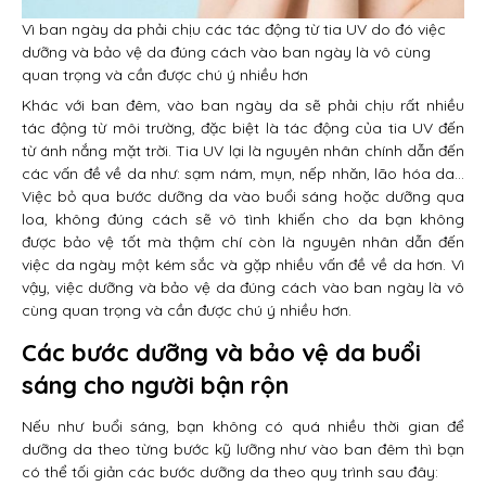
Vì ban ngày da phải chịu các tác động từ tia UV do đó việc
dưỡng và bảo vệ da đúng cách vào ban ngày là vô cùng
quan trọng và cần được chú ý nhiều hơn
Khác với ban đêm, vào ban ngày da sẽ phải chịu rất nhiều
tác động từ môi trường, đặc biệt là tác động của tia UV đến
từ ánh nắng mặt trời. Tia UV lại là nguyên nhân chính dẫn đến
các vấn đề về da như: sạm nám, mụn, nếp nhăn, lão hóa da…
Việc bỏ qua bước dưỡng da vào buổi sáng hoặc dưỡng qua
loa, không đúng cách sẽ vô tình khiến cho da bạn không
được bảo vệ tốt mà thậm chí còn là nguyên nhân dẫn đến
việc da ngày một kém sắc và gặp nhiều vấn đề về da hơn. Vì
vậy, việc dưỡng và bảo vệ da đúng cách vào ban ngày là vô
cùng quan trọng và cần được chú ý nhiều hơn.
Các bước dưỡng và bảo vệ da buổi
sáng cho người bận rộn
Nếu như buổi sáng, bạn không có quá nhiều thời gian để
dưỡng da theo từng bước kỹ lưỡng như vào ban đêm thì bạn
có thể tối giản các bước dưỡng da theo quy trình sau đây: