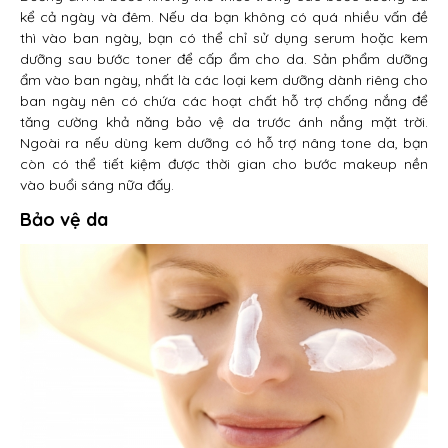
kể cả ngày và đêm. Nếu da bạn không có quá nhiều vấn đề
thì vào ban ngày, bạn có thể chỉ sử dụng serum hoặc kem
dưỡng sau bước toner để cấp ẩm cho da. Sản phẩm dưỡng
ẩm vào ban ngày, nhất là các loại kem dưỡng dành riêng cho
ban ngày nên có chứa các hoạt chất hỗ trợ chống nắng để
tăng cường khả năng bảo vệ da trước ánh nắng mặt trời.
Ngoài ra nếu dùng kem dưỡng có hỗ trợ nâng tone da, bạn
còn có thể tiết kiệm được thời gian cho bước makeup nền
vào buổi sáng nữa đấy.
Bảo vệ da