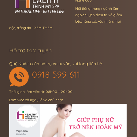
Nghệ Cao
Nổi tiếng trong ngành làm
đẹp chuyên điều trị về giảm
béo, nâng cơ, xóa nhăn, thải
độc, trắng da …
XEM THÊM
Hỗ trợ trực tuyến
Quý Khách cần hỗ trợ và tư vấn, vui lòng liên hệ:
0918 599 611
Thời gian làm việc từ: 08h00 – 20h00
Làm việc cả ngày lễ và chủ nhật