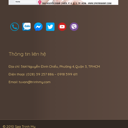
Thông tin liên hệ
Địa chỉ: 564 Nguyễn Đình Chiểu, Phường 4, Quận 3, TP.HCM
Điện thoại: (028) 39 257 886 – 0918 599 611
Email:
tuvan@trinhmy.com
© 2010 Spa Trinh My