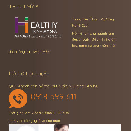
TRINH MỸ ®
Trung Tâm Thẩm Mỹ Công
Nghệ Cao
Nổi tiếng trong ngành làm
đẹp chuyên điều trị về giảm
béo, nâng cơ, xóa nhăn, thải
độc, trắng da …
XEM THÊM
Hỗ trợ trực tuyến
Quý Khách cần hỗ trợ và tư vấn, vui lòng liên hệ:
0918 599 611
Thời gian làm việc từ: 08h00 – 20h00
Làm việc cả ngày lễ và chủ nhật