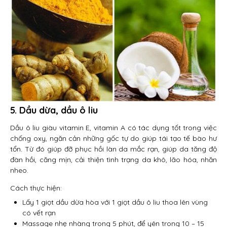
5. Dầu dừa, dầu ô liu
Dầu ô liu giàu vitamin E, vitamin A có tác dụng tốt trong việc
chống oxy, ngăn cản những gốc tự do giúp tái tạo tế bào hư
tổn. Từ đó giúp đỡ phục hồi làn da mắc rạn, giúp da tăng độ
đàn hồi, căng mịn, cải thiện tình trạng da khô, lão hóa, nhăn
nheo.
Cách thực hiện:
Lấy 1 giọt dầu dừa hòa với 1 giọt dầu ô liu thoa lên vùng
có vết rạn
Massage nhẹ nhàng trong 5 phút, để yên trong 10 – 15