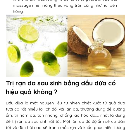
massage nhẹ nhàng theo vòng tròn cũng như hai bên
hông.
Trị rạn da sau sinh bằng dầu dừa có
hiệu quả không ?
Dầu dừa là một nguyên liệu tự nhiên chiết xuất từ quả dừa
tươi có rất nhiều lợi ích đối với làn da, thường dùng để dưỡng
ẩm, trị nám da, tàn nhang, chống lão hóa da,… nhất là dùng
để trị rạn da sau sinh rất tốt. Một làn da đủ độ ẩm sẽ co dãn
tốt và đàn hồi cao sẽ tránh mắc rạn và khắc phục hiện tượng