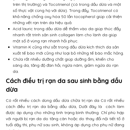
trên thị trường) và Tocotrienol (có trong dầu dừa và một
số thực vật cùng họ với dừa). Trong đấy, Tocotrienol có
khả năng chống oxy hóa 50 lần tocopherol giúp cải thiện
những vết rạn trên da hiệu quả.
Acid lauric trong dầu dừa dễ thấm vào da giúp thúc đẩy
nhanh rất trình sản sinh collagen làm cho lành da giúp
một số ở vùng rạn nhanh hồi phục.
Vitamin K cũng như sắt trong dầu dừa kích thích da sản
xuất tế bào mới cũng như loại bỏ những tế bào mắc hỏng.
Chứa rất nhiều dưỡng chất giúp dưỡng ẩm, khiến cho
sáng da, tăng độ đàn hồi, ngừa nám, giảm ngứa do rạn
da.
Cách điều trị rạn da sau sinh bằng dầu
dừa
Có rất nhiều cách dùng dầu dừa chữa trị rạn da Có rất nhiều
cách điều trị rạn da bằng dầu dừa, Dưới đây là cách làm
được áp dụng cho những tình trạng bình thường. Chỉ phù hợp
với người bị rạn da do tăng cân hoặc do thay đổi nội tiết tố ở
tuổi dậy thì, phụ nữ sau sinh, không áp dụng cho phụ nữ đang