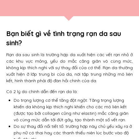
Bạn biết gì về tình trạng rạn da sau
sinh?
Rạn da sau sinh là trường hợp da xuất hiện các vết rạn nhỏ ở
các khu vực mỏng, yếu do mắc căng giãn vô cùng mức,
không kịp thích nghi với sự thay đổi của cơ thể. Rạn da thường
xuất hiện ở lớp trung bì của da, nơi tập trung những mô liên
kết, hình thành phải độ đàn hồi chính của da.
Có 2 lý do chính dẫn đến rạn da là:
Do trọng lượng cơ thể tăng đột ngột: Tăng trọng lượng
khiến da không kịp thích nghi khiến cho các mô liên kết
(được tạo bởi collagen cũng như elastin) mắc căng giãn
vô cùng mức dẫn tới đứt gãy, tạo thành một số vết rạn.
Do sự thay đổi nổi tiết tố: trường hợp này chủ yếu xảy ra ở
phụ nữ có thai hay các thanh thiếu niên lúc bước vào độ