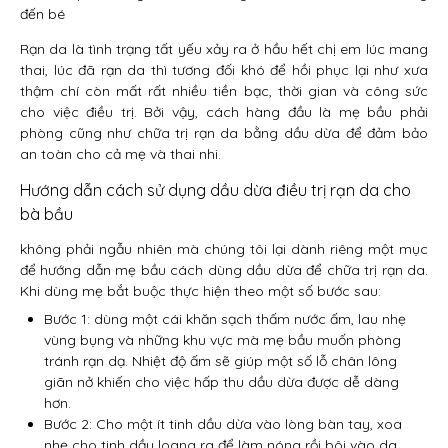
đến bé
Rạn da là tình trạng tất yếu xảy ra ở hầu hết chị em lúc mang
thai, lúc đã rạn da thì tương đối khó để hồi phục lại như xưa
thậm chí còn mất rất nhiều tiền bạc, thời gian và công sức
cho việc điều trị. Bởi vậy, cách hàng đầu là mẹ bầu phải
phòng cũng như chữa trị rạn da bằng dầu dừa để đảm bảo
an toàn cho cả mẹ và thai nhi.
Hướng dẫn cách sử dụng dầu dừa điều trị rạn da cho
bà bầu
không phải ngẫu nhiên mà chúng tôi lại dành riêng một mục
để hướng dẫn mẹ bầu cách dùng dầu dừa để chữa trị rạn da.
Khi dùng mẹ bắt buộc thực hiện theo một số bước sau:
Bước 1: dùng một cái khăn sạch thấm nước ấm, lau nhẹ
vùng bụng và những khu vực mà mẹ bầu muốn phòng
tránh rạn dạ. Nhiệt độ ấm sẽ giúp một số lỗ chân lông
giãn nở khiến cho việc hấp thu dầu dừa được dễ dàng
hơn.
Bước 2: Cho một ít tinh dầu dừa vào lòng bàn tay, xoa
nhẹ cho tinh dầu loang ra để làm nóng rồi bôi vào da,