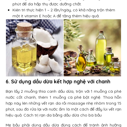
phút để da hấp thụ được dưỡng chất.
Kiên trì thực hiện 1 – 2 lần/ngày, có khả năng trộn thêm
một ít vitamin E hoặc A để tăng thêm hiệu quả.
6. Sử dụng dầu dừa kết hợp nghệ với chanh
Bạn lấy 2 muỗng thìa canh dầu dừa, trộn với 1 muỗng cà phê
nước cốt chanh, thêm 1 muỗng cà phê bột nghệ. Thoa hỗn
hợp này lên những vết rạn da rồi massage nhẹ nhõm trong 15
phút, sau đó rửa lại với nước ấm là một cách để đẩy lùi vết rạn
hiệu quả. Cách trị rạn da bằng dầu dừa cho bà bầu
Mẹ bầu phải dùng dầu dừa đúng cách để tránh ảnh hưởng