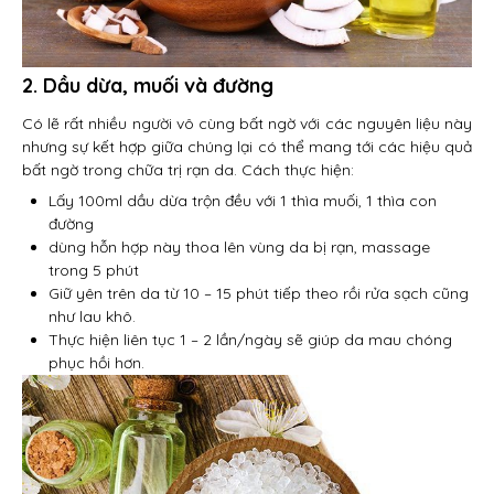
2. Dầu dừa, muối và đường
Có lẽ rất nhiều người vô cùng bất ngờ với các nguyên liệu này
nhưng sự kết hợp giữa chúng lại có thể mang tới các hiệu quả
bất ngờ trong chữa trị rạn da. Cách thực hiện:
Lấy 100ml dầu dừa trộn đều với 1 thìa muối, 1 thìa con
đường
dùng hỗn hợp này thoa lên vùng da bị rạn, massage
trong 5 phút
Giữ yên trên da từ 10 – 15 phút tiếp theo rồi rửa sạch cũng
như lau khô.
Thực hiện liên tục 1 – 2 lần/ngày sẽ giúp da mau chóng
phục hồi hơn.