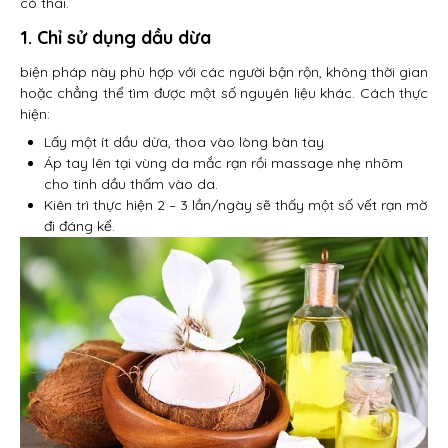
có thai.
1. Chỉ sử dụng dầu dừa
biện pháp này phù hợp với các người bận rộn, không thời gian
hoặc chẳng thể tìm được một số nguyên liệu khác. Cách thực
hiện:
Lấy một ít dầu dừa, thoa vào lòng bàn tay
Áp tay lên tại vùng da mắc rạn rồi massage nhẹ nhõm
cho tinh dầu thấm vào da.
Kiên trì thực hiện 2 – 3 lần/ngày sẽ thấy một số vết rạn mờ
đi đáng kể.