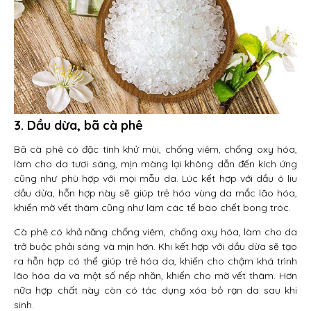
3. Dầu dừa, bã cà phê
Bã cà phê có đặc tính khử mùi, chống viêm, chống oxy hóa,
làm cho da tươi sáng, mịn màng lại không dẫn đến kích ứng
cũng như phù hợp với mọi mẫu da. Lúc kết hợp với dầu ô liu
dầu dừa, hỗn hợp này sẽ giúp trẻ hóa vùng da mắc lão hóa,
khiến mờ vết thâm cũng như làm các tế bào chết bong tróc.
Cà phê có khả năng chống viêm, chống oxy hóa, làm cho da
trở buộc phải sáng và mịn hơn. Khi kết hợp với dầu dừa sẽ tạo
ra hỗn hợp có thể giúp trẻ hóa da, khiến cho chậm khá trình
lão hóa da và một số nếp nhăn, khiến cho mờ vết thâm. Hơn
nữa hợp chất này còn có tác dụng xóa bỏ rạn da sau khi
sinh.