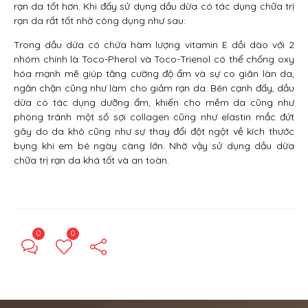
rạn da tốt hơn. Khi đấy sử dụng dầu dừa có tác dụng chữa trị
rạn da rất tốt nhờ công dụng như sau:
Trong dầu dừa có chứa hàm lượng vitamin E dồi dào với 2
nhóm chính là Toco-Pherol và Toco-Trienol có thể chống oxy
hóa mạnh mẽ giúp tăng cường độ ẩm và sự co giãn làn da,
ngăn chặn cũng như làm cho giảm rạn da. Bên cạnh đấy, dầu
dừa có tác dụng dưỡng ẩm, khiến cho mềm da cũng như
phòng tránh một số sợi collagen cũng như elastin mắc đứt
gãy do da khô cũng như sự thay đổi đột ngột về kích thước
bụng khi em bé ngày càng lớn. Nhờ vậy sử dụng dầu dừa
chữa trị rạn da khá tốt và an toàn.
0
0
← Previous Post
Next Post →