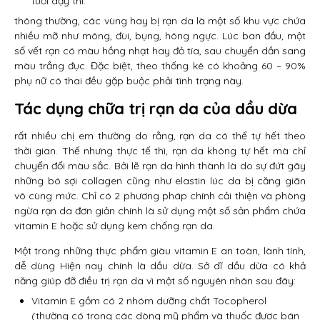
tuổi dậy thì.
thông thường, các vùng hay bị rạn da là một số khu vực chứa
nhiều mỡ như mông, đùi, bụng, hông ngực. Lúc ban đầu, một
số vết rạn có màu hồng nhạt hay đỏ tía, sau chuyển dần sang
màu trắng đục. Đặc biệt, theo thống kê có khoảng 60 – 90%
phụ nữ có thai đều gặp buộc phải tình trạng này.
Tác dụng chữa trị rạn da của dầu dừa
rất nhiều chị em thường do rằng, rạn da có thể tự hết theo
thời gian. Thế nhưng thực tế thì, rạn da không tự hết mà chỉ
chuyển đổi màu sắc. Bởi lẽ rạn da hình thành là do sự đứt gãy
những bó sợi collagen cũng như elastin lúc da bị căng giãn
vô cùng mức. Chỉ có 2 phương pháp chính cải thiện và phòng
ngừa rạn da đơn giản chính là sử dụng một số sản phẩm chứa
vitamin E hoặc sử dụng kem chống rạn da.
Một trong những thực phẩm giàu vitamin E an toàn, lành tính,
dễ dùng Hiện nay chính là dầu dừa. Sở dĩ dầu dừa có khả
năng giúp đỡ điều trị rạn da vì một số nguyên nhân sau đây:
Vitamin E gồm có 2 nhóm dưỡng chất Tocopherol
(thường có trong các dòng mỹ phẩm và thuốc được bán