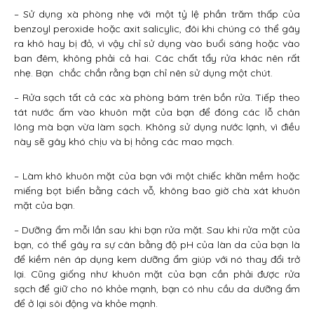
– Sử dụng xà phòng nhẹ với một tỷ lệ phần trăm thấp của
benzoyl peroxide hoặc axit salicylic, đôi khi chúng có thể gây
ra khô hay bị đỏ, vì vậy chỉ sử dụng vào buổi sáng hoặc vào
ban đêm, không phải cả hai. Các chất tẩy rửa khác nên rất
nhẹ. Bạn chắc chắn rằng bạn chỉ nên sử dụng một chút.
– Rửa sạch tất cả các xà phòng bám trên bồn rửa. Tiếp theo
tát nước ấm vào khuôn mặt của bạn để đóng các lỗ chân
lông mà bạn vừa làm sạch. Không sử dụng nước lạnh, vì điều
này sẽ gây khó chịu và bị hỏng các mao mạch.
– Làm khô khuôn mặt của bạn với một chiếc khăn mềm hoặc
miếng bọt biển bằng cách vỗ, không bao giờ chà xát khuôn
mặt của bạn.
– Dưỡng ẩm mỗi lần sau khi bạn rửa mặt. Sau khi rửa mặt của
bạn, có thể gây ra sự cân bằng độ pH của làn da của bạn là
để kiềm nên áp dụng kem dưỡng ẩm giúp với nó thay đổi trở
lại. Cũng giống như khuôn mặt của bạn cần phải được rửa
sạch để giữ cho nó khỏe mạnh, bạn có nhu cầu da dưỡng ẩm
để ở lại sôi động và khỏe mạnh.