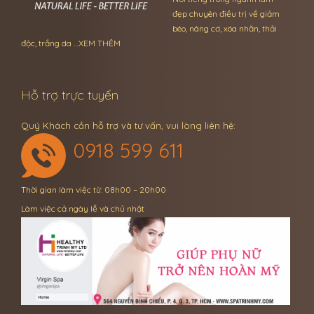
đẹp chuyên điều trị về giảm
béo, nâng cơ, xóa nhăn, thải
độc, trắng da …
XEM THÊM
Hỗ trợ trực tuyến
Quý Khách cần hỗ trợ và tư vấn, vui lòng liên hệ:
0918 599 611
Thời gian làm việc từ: 08h00 – 20h00
Làm việc cả ngày lễ và chủ nhật