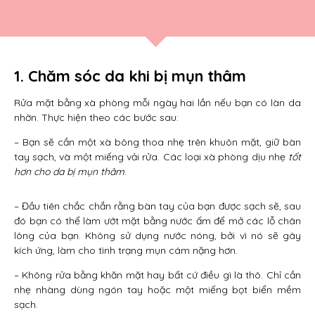
1. Chăm sóc da khi bị mụn thâm
Rửa mặt bằng xà phòng mỗi ngày hai lần nếu bạn có làn da
nhờn. Thực hiện theo các bước sau:
– Bạn sẽ cần một xà bông thoa nhẹ trên khuôn mặt, giữ bàn
tay sạch, và một miếng vải rửa. Các loại xà phòng dịu nhẹ
tốt
hơn cho da bị mụn thâm
.
– Đầu tiên chắc chắn rằng bàn tay của bạn được sạch sẽ, sau
đó bạn có thể làm ướt mặt bằng nước ấm để mở các lỗ chân
lông của bạn. Không sử dụng nước nóng, bởi vì nó sẽ gây
kích ứng, làm cho tình trạng mụn cám nặng hơn.
– Không rửa bằng khăn mặt hay bất cứ điều gì là thô. Chỉ cần
nhẹ nhàng dùng ngón tay hoặc một miếng bọt biển mềm
sạch.