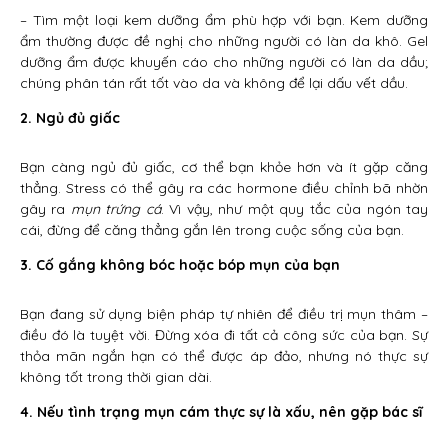
– Tìm một loại kem dưỡng ẩm phù hợp với bạn. Kem dưỡng
ẩm thường được đề nghị cho những người có làn da khô. Gel
dưỡng ẩm được khuyến cáo cho những người có làn da dầu;
chúng phân tán rất tốt vào da và không để lại dấu vết dầu.
2. Ngủ đủ giấc
Bạn càng ngủ đủ giấc, cơ thể bạn khỏe hơn và ít gặp căng
thẳng. Stress có thể gây ra các hormone điều chỉnh bã nhờn
gây ra
mụn trứng cá
. Vì vậy, như một quy tắc của ngón tay
cái, đừng để căng thẳng gắn lên trong cuộc sống của bạn.
3. Cố gắng không bóc hoặc bóp mụn của bạn
Bạn đang sử dụng biện pháp tự nhiên để điều trị mụn thâm –
điều đó là tuyệt vời. Đừng xóa đi tất cả công sức của bạn. Sự
thỏa mãn ngắn hạn có thể được áp đảo, nhưng nó thực sự
không tốt trong thời gian dài.
4. Nếu tình trạng mụn cám thực sự là xấu, nên gặp bác sĩ