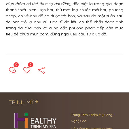
Mụn thâm có thể thực sự dai dẳng
, đặc biệt là trong giai đoạn
thanh thiếu niên. Bạn hãy thử một loại thuốc mới hay phương
pháp, có vẻ như để có được tốt hơn, và sau đó một tuần sau
đó bạn trở lại như cũ. Bác sĩ da liễu có thể chẩn đoán tình
trạng da của bạn và cung cấp phương pháp tiếp cận mục
tiêu để chữa mụn cám, đừng ngại yêu cầu sự giúp đỡ.
0
0
← Previous Post
Next Post →
TRINH MỸ ®
Trung Tâm Thẩm Mỹ Công
Nghệ Cao
Nổi tiếng trong ngành làm