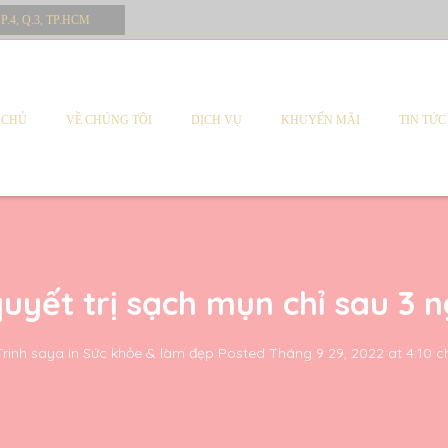
 P.4, Q.3, TP.HCM
 CHỦ
VỀ CHÚNG TÔI
DỊCH VỤ
KHUYẾN MÃI
TIN TỨC
quyết trị sạch mụn chỉ sau 3 
Trinh saya
in
Sức khỏe & làm đẹp
Posted
Tháng 9 29, 2022 at 4:10 c