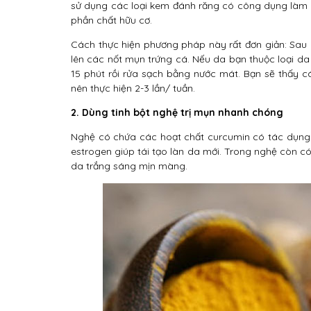
sử dụng các loại kem đánh răng có công dụng làm 
phần chất hữu cơ.
Cách thực hiện phương pháp này rất đơn giản: Sau
lên các nốt mụn trứng cá. Nếu da bạn thuộc loại d
15 phút rồi rửa sạch bằng nước mát. Bạn sẽ thấy cá
nên thực hiện 2-3 lần/ tuần.
2. Dùng tinh bột nghệ trị mụn nhanh chóng
Nghệ có chứa các hoạt chất curcumin có tác dụng 
estrogen giúp tái tạo làn da mới. Trong nghệ còn có
da trắng sáng mịn màng.