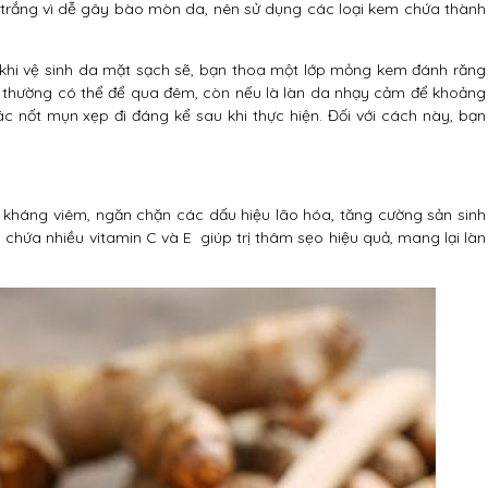
trắng vì dễ gây bào mòn da, nên sử dụng các loại kem chứa thành
 khi vệ sinh da mặt sạch sẽ, bạn thoa một lớp mỏng kem đánh răng
a thường có thể để qua đêm, còn nếu là làn da nhạy cảm để khoảng
c nốt mụn xẹp đi đáng kể sau khi thực hiện. Đối với cách này, bạn
kháng viêm, ngăn chặn các dấu hiệu lão hóa, tăng cường sản sinh
 chứa nhiều vitamin C và E giúp trị thâm sẹo hiệu quả, mang lại làn