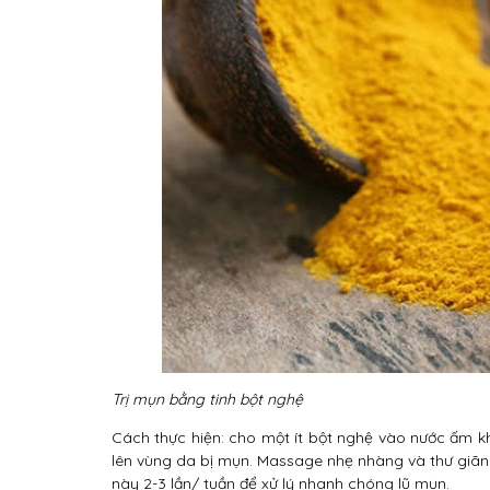
Trị mụn bằng tinh bột nghệ
Cách thực hiện: cho một ít bột nghệ vào nước ấm k
lên vùng da bị mụn. Massage nhẹ nhàng và thư giãn
này 2-3 lần/ tuần để xử lý nhanh chóng lũ mụn.