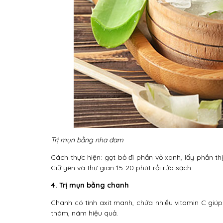
Trị mụn bằng nha đam
Cách thực hiện: gọt bỏ đi phần vỏ xanh, lấy phần t
Giữ yên và thư giãn 15-20 phút rồi rửa sạch.
4. Trị mụn bằng chanh
Chanh có tính axit manh, chứa nhiều vitamin C giúp 
thâm, nám hiệu quả.