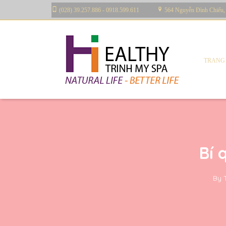
(028) 39.257.886 - 0918.599.611
564 Nguyễn Đình Chiểu,
TRANG
Bí 
By