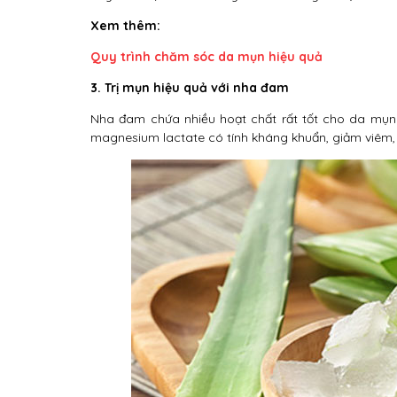
Xem thêm:
Quy trình chăm sóc da mụn hiệu quả
3. Trị mụn hiệu quả với nha đam
Nha đam chứa nhiều hoạt chất rất tốt cho da mụn.
magnesium lactate có tính kháng khuẩn, giảm viêm,