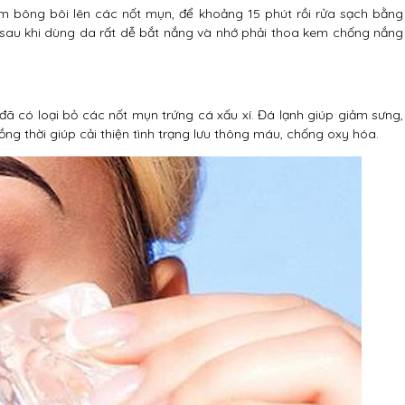
ăm bông bôi lên các nốt mụn, để khoảng 15 phút rồi rửa sạch bằng
 sau khi dùng da rất dễ bắt nắng và nhớ phải thoa kem chống nắng
 đã có loại bỏ các nốt mụn trứng cá xấu xí. Đá lạnh giúp giảm sưng,
g thời giúp cải thiện tình trạng lưu thông máu, chống oxy hóa.