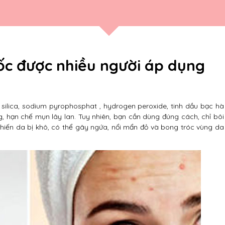
tốc được nhiều người áp dụng
ilica, sodium pyrophosphat , hydrogen peroxide, tinh dầu bạc hà
 hạn chế mụn lây lan. Tuy nhiên, bạn cần dùng đúng cách, chỉ bôi
khiến da bị khô, có thể gây ngứa, nổi mẩn đỏ và bong tróc vùng da