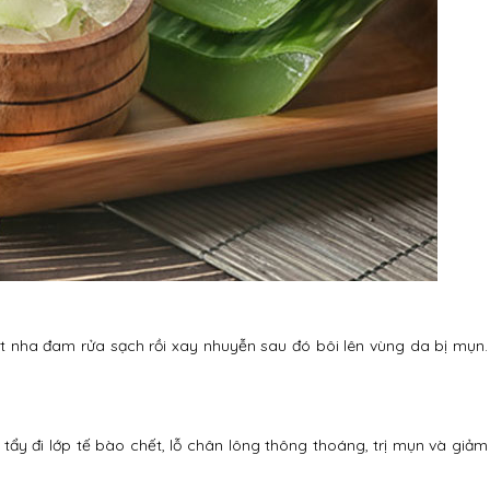
hịt nha đam rửa sạch rồi xay nhuyễn sau đó bôi lên vùng da bị mụn.
tẩy đi lớp tế bào chết, lỗ chân lông thông thoáng, trị mụn và giảm