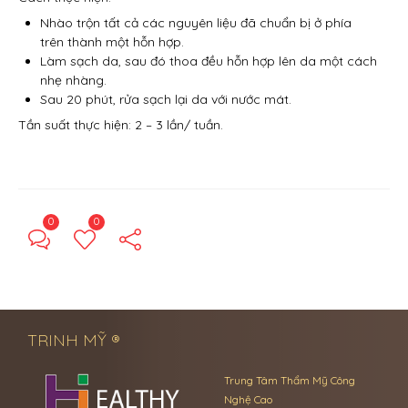
Nhào trộn tất cả các nguyên liệu đã chuẩn bị ở phía
trên thành một hỗn hợp.
Làm sạch da, sau đó thoa đều hỗn hợp lên da một cách
nhẹ nhàng.
Sau 20 phút, rửa sạch lại da với nước mát.
Tần suất thực hiện: 2 – 3 lần/ tuần.
0
0
← Previous Post
Next Post →
TRINH MỸ ®
Trung Tâm Thẩm Mỹ Công
Nghệ Cao