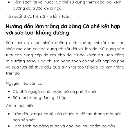
Tắm sạch lại với nước. Có thể sử dụng thêm các loại kem
dưỡng da trước khi đi ngủ.
Tần suất thực hiện: 2 – 3 lần/ tuần.
Hướng dẫn làm trắng da bằng Cà phê kết hợp
với sữa tươi không đường
Sữa tươi có chứa nhiều dưỡng chất không chỉ tốt cho sức
khỏe mà còn có tác dụng rất tốt đối với làn da. Sử dụng sữa
tươi còn cung cấp độ ẩm cho da, từ đó khiến da luôn căng
mịn, trắng sáng. Các chị em hoàn toàn có thể kết hợp cà phê
và sữa tươi để thúc đẩy quá trình tái tạo tế bào và làm trắng
trên da.
Nguyên liệu cần có:
Cà phê nguyên chất hoặc bã cà phê: 1 chén.
Sữa tươi không đường: 1 hộp.
Cách thực hiện:
Trộn đều 2 nguyên liệu đã chuẩn bị để tạo thành một hỗn
hợp sền sệt.
Làm sạch da bằng nước và các loại mỹ phẩm cơ bản.