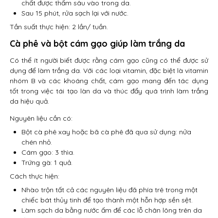
chất được thấm sâu vào trong da.
Sau 15 phút, rửa sạch lại với nước.
Tần suất thực hiện: 2 lần/ tuần.
Cà phê và bột cám gạo giúp làm trắng da
Có thể ít người biết được rằng cám gạo cũng có thể được sử
dụng để làm trắng da. Với các loại vitamin, đặc biệt là vitamin
nhóm B và các khoáng chất, cám gạo mang đến tác dụng
tốt trong việc tái tạo làn da và thúc đẩy quá trình làm trắng
da hiệu quả.
Nguyên liệu cần có:
Bột cà phê xay hoặc bã cà phê đã qua sử dụng: nửa
chén nhỏ.
Cám gạo: 3 thìa.
Trứng gà: 1 quả.
Cách thực hiện:
Nhào trộn tất cả các nguyên liệu đã phía trê trong một
chiếc bát thủy tinh để tạo thành một hỗn hợp sền sệt.
Làm sạch da bằng nước ấm để các lỗ chân lông trên da