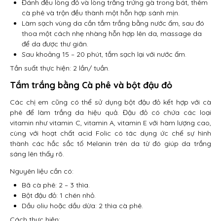
Đánh đều lòng đỏ và lòng trắng trứng gà trong bát, thêm
cà phê và trộn đều thành một hỗn hợp sánh mịn.
Làm sạch vùng da cần tắm trắng bằng nước ấm, sau đó
thoa một cách nhẹ nhàng hỗn hợp lên da, massage da
để da được thư giãn.
Sau khoảng 15 – 20 phút, tắm sạch lại với nước ấm.
Tần suất thực hiện: 2 lần/ tuần.
Tắm trắng bằng Cà phê và bột đậu đỏ
Các chị em cũng có thể sử dụng bột đậu đỏ kết hợp với cà
phê để làm trắng da hiệu quả. Đậu đỏ có chứa các loại
vitamin như vitamin C, vitamin A, vitamin E với hàm lượng cao,
cùng với hoạt chất acid Folic có tác dụng ức chế sự hình
thành các hắc sắc tố Melanin trên da từ đó giúp da trắng
sáng lên thấy rõ.
Nguyên liệu cần có:
Bã cà phê: 2 – 3 thìa.
Bột đậu đỏ: 1 chén nhỏ.
Dầu oliu hoặc dầu dừa: 2 thìa cà phê.
Cách thực hiện: