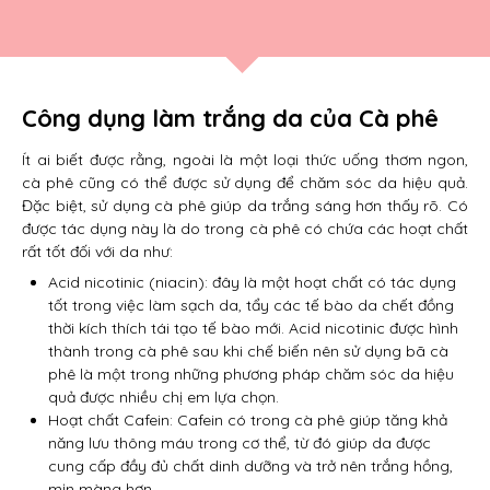
Công dụng làm trắng da của Cà phê
Ít ai biết được rằng, ngoài là một loại thức uống thơm ngon,
cà phê cũng có thể được sử dụng để chăm sóc da hiệu quả.
Đặc biệt, sử dụng cà phê giúp da trắng sáng hơn thấy rõ. Có
được tác dụng này là do trong cà phê có chứa các hoạt chất
rất tốt đối với da như:
Acid nicotinic (niacin): đây là một hoạt chất có tác dụng
tốt trong việc làm sạch da, tẩy các tế bào da chết đồng
thời kích thích tái tạo tế bào mới. Acid nicotinic được hình
thành trong cà phê sau khi chế biến nên sử dụng bã cà
phê là một trong những phương pháp chăm sóc da hiệu
quả được nhiều chị em lựa chọn.
Hoạt chất Cafein: Cafein có trong cà phê giúp tăng khả
năng lưu thông máu trong cơ thể, từ đó giúp da được
cung cấp đầy đủ chất dinh dưỡng và trở nên trắng hồng,
mịn màng hơn.