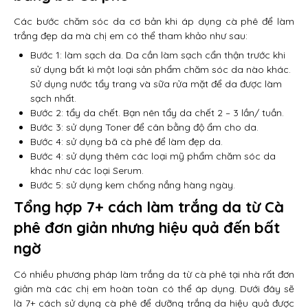
Các bước chăm sóc da cơ bản khi áp dụng cà phê để làm
trắng đẹp da mà chị em có thể tham khảo như sau:
Bước 1: làm sạch da. Da cần làm sạch cẩn thận trước khi
sử dụng bất kì một loại sản phẩm chăm sóc da nào khác.
Sử dụng nước tẩy trang và sữa rửa mặt để da được làm
sạch nhất.
Bước 2: tẩy da chết. Bạn nên tẩy da chết 2 – 3 lần/ tuần.
Bước 3: sử dụng Toner để cân bằng độ ẩm cho da.
Bước 4: sử dụng bã cà phê để làm đẹp da.
Bước 4: sử dụng thêm các loại mỹ phẩm chăm sóc da
khác như các loại Serum.
Bước 5: sử dụng kem chống nắng hàng ngày.
Tổng hợp 7+ cách làm trắng da từ Cà
phê đơn giản nhưng hiệu quả đến bất
ngờ
Có nhiều phương pháp làm trắng da từ cà phê tại nhà rất đơn
giản mà các chị em hoàn toàn có thể áp dụng. Dưới đây sẽ
là 7+ cách sử dụng cà phê để dưỡng trắng da hiệu quả được