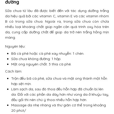
đường
Sữa chua từ lâu đã được biết đến với tác dụng dưỡng trắng
da hiệu quả bởi các vitamin C, vitamin E và các vitamin nhóm
B có trong sữa chua. Ngoài ra, trong sữa chua còn chứa
nhiều loại khoáng chất giúp ngăn cản quá trình oxy hóa trên
da, cung cấp dưỡng chất để giúp da trở nên trắng hồng mịn
màng.
Nguyên liệu:
Bã cà phê hoặc cà phê xay nhuyễn: 1 chén.
Sữa chua không đường: 1 hộp.
Mật ong nguyên chất: 3 thìa cà phê.
Cách làm:
Trộn đều bã cà phê, sữa chua và mật ong thành một hỗn
hợp sệt mịn.
Làm sạch da, sau đó thoa đều hỗn hợp đã chuẩn bị lên
da. Đối với các phần da dày hơn như vùng da ở khuỷu tay,
đầu gối thì nên chú ý thoa nhiều hỗn hợp hơn.
Massage da nhẹ nhàng và thư giãn cơ thể trong khoảng
20 phút/