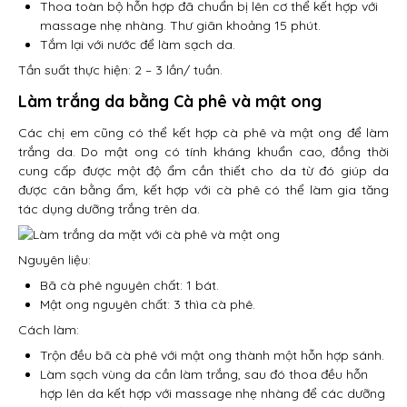
Thoa toàn bộ hỗn hợp đã chuẩn bị lên cơ thể kết hợp với
massage nhẹ nhàng. Thư giãn khoảng 15 phút.
Tắm lại với nước để làm sạch da.
Tần suất thực hiện: 2 – 3 lần/ tuần.
Làm trắng da bằng Cà phê và mật ong
Các chị em cũng có thể kết hợp cà phê và mật ong để làm
trắng da. Do mật ong có tính kháng khuẩn cao, đồng thời
cung cấp được một độ ẩm cần thiết cho da từ đó giúp da
được cân bằng ẩm, kết hợp với cà phê có thể làm gia tăng
tác dụng dưỡng trắng trên da.
Nguyên liệu:
Bã cà phê nguyên chất: 1 bát.
Mật ong nguyên chất: 3 thìa cà phê.
Cách làm:
Trộn đều bã cà phê với mật ong thành một hỗn hợp sánh.
Làm sạch vùng da cần làm trắng, sau đó thoa đều hỗn
hợp lên da kết hợp với massage nhẹ nhàng để các dưỡng