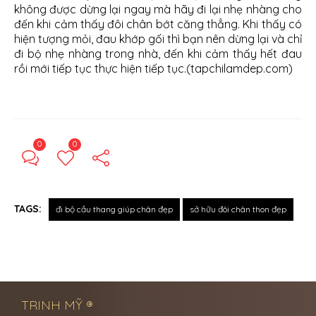
không được dừng lại ngay mà hãy đi lại nhẹ nhàng cho
đến khi cảm thấy đôi chân bớt căng thẳng. Khi thấy có
hiện tượng mỏi, đau khớp gối thì bạn nên dừng lại và chỉ
đi bộ nhẹ nhàng trong nhà, đến khi cảm thấy hết đau
rồi mới tiếp tục thực hiện tiếp tục.(tapchilamdep.com)
0
0
TAGS:
đi bộ cầu thang giúp chân đẹp
sở hữu đôi chân thon đẹp
← Previous Post
Next Post →
TRINH MỸ ®