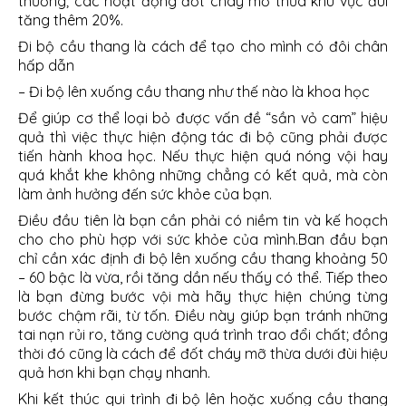
thường; các hoạt động đốt cháy mỡ thừa khu vực đùi
tăng thêm 20%.
Đi bộ cầu thang là cách để tạo cho mình có đôi chân
hấp dẫn
– Đi bộ lên xuống cầu thang như thế nào là khoa học
Để giúp cơ thể loại bỏ được vấn đề “sần vỏ cam” hiệu
quả thì việc thực hiện động tác đi bộ cũng phải được
tiến hành khoa học. Nếu thực hiện quá nóng vội hay
quá khắt khe không những chẳng có kết quả, mà còn
làm ảnh hưởng đến sức khỏe của bạn.
Điều đầu tiên là bạn cần phải có niềm tin và kế hoạch
cho cho phù hợp với sức khỏe của mình.Ban đầu bạn
chỉ cần xác định đi bộ lên xuống cầu thang khoảng 50
– 60 bậc là vừa, rồi tăng dần nếu thấy có thể. Tiếp theo
là bạn đừng bước vội mà hãy thực hiện chúng từng
bước chậm rãi, từ tốn. Điều này giúp bạn tránh những
tai nạn rủi ro, tăng cường quá trình trao đổi chất; đồng
thời đó cũng là cách để đốt cháy mỡ thừa dưới đùi hiệu
quả hơn khi bạn chạy nhanh.
Khi kết thúc qui trình đi bộ lên hoặc xuống cầu thang