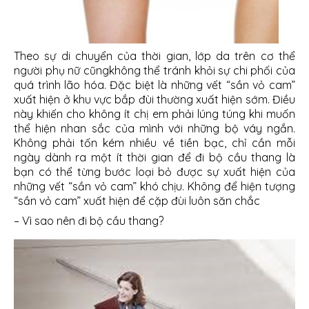
Theo sự di chuyển của thời gian, lớp da trên cơ thể
người phụ nữ cũngkhông thể tránh khỏi sự chi phối của
quá trình lão hóa. Đặc biệt là những vết “sần vỏ cam”
xuất hiện ở khu vực bắp đùi thường xuất hiện sớm. Điều
này khiến cho không ít chị em phải lúng túng khi muốn
thể hiện nhan sắc của mình với những bộ váy ngắn.
Không phải tốn kém nhiều về tiền bạc, chỉ cần mỗi
ngày dành ra một ít thời gian để đi bộ cầu thang là
bạn có thể từng bước loại bỏ được sự xuất hiện của
những vết “sần vỏ cam” khó chịu. Không để hiện tượng
“sần vỏ cam” xuất hiện để cặp đùi luôn săn chắc
– Vì sao nên đi bộ cầu thang?