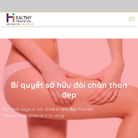
Bí quyết sở hữu đôi chân thon
đẹp
By
Trinh saya
in
Sức khỏe & làm đẹp
Posted
Tháng 6 20, 2014 at 9:12 sáng