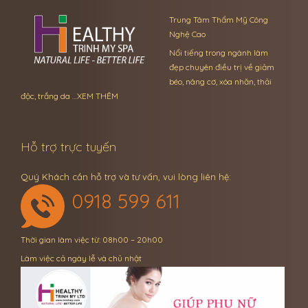
Trung Tâm Thẩm Mỹ Công
Nghệ Cao
Nổi tiếng trong ngành làm
đẹp chuyên điều trị về giảm
béo, nâng cơ, xóa nhăn, thải
độc, trắng da …
XEM THÊM
Hỗ trợ trực tuyến
Quý Khách cần hỗ trợ và tư vấn, vui lòng liên hệ:
0918 599 611
Thời gian làm việc từ: 08h00 – 20h00
Làm việc cả ngày lễ và chủ nhật