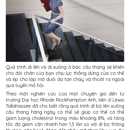
Quá trình đi lên và đi xuống ở bậc cầu thang sẽ khiến
cho đôi chân của bạn chịu lực thẳng đứng của cơ thể
và ép cho lớp mỡ dưới da tan chảy và thoát ra ngoài
qua tuyến mồ hôi.
Theo một nghiên cứu của một chuyên gia đến từ
trường Đại học Rhode Rockhampton Anh, tiến sĩ Lewis
Tallahassee đã cho biết rằng quá trình đi bộ lên xuống
cầu thang hàng ngày có thể sẽ giúp cơ thể có thể
giảm lượng cholestrol trong máu khoảng 8%, và tăng
tốc độ giảm cân nhanh hơn 1,5 lần so với đi bộ thông