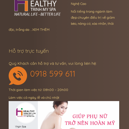
Nghệ Cao
Nổi tiếng trong ngành làm
đẹp chuyên điều trị về giảm
béo, nâng cơ, xóa nhăn, thải
độc, trắng da …
XEM THÊM
Hỗ trợ trực tuyến
Quý Khách cần hỗ trợ và tư vấn, vui lòng liên hệ:
0918 599 611
Thời gian làm việc từ: 08h00 – 20h00
Làm việc cả ngày lễ và chủ nhật