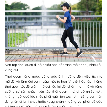
Nên tập thói quen đi bộ nhiều hơn để tránh mỡ tích tụ nhiều ở
vùng đùi
Thói quen hằng ngày cũng gây ảnh hưởng đến việc tích tụ
mỡ đùi và làm đùi bạn ngày một to hơn. Vì thế, hãy tập những
thói quen tốt để giảm mỡ đùi, lấy lại đôi chân thon thả và tăng
cường sự săn chắc. Nên tập thói quen như: đi bộ nhiều hơn,
không ngồi quá lâu (nếu phải ngồi liên tục hơn 1 tiếng bạn nên
đứng lên đi lại 1 chút hoặc xoay chân khoảng vài phút để các
cơ linh hoạt), tập thói quen không ngồi gác chân…