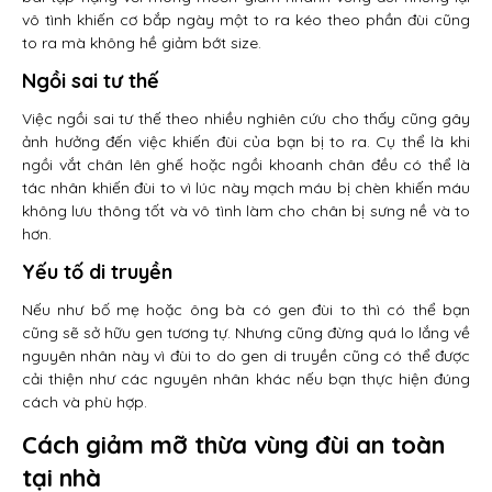
vô tình khiến cơ bắp ngày một to ra kéo theo phần đùi cũng
to ra mà không hề giảm bớt size.
Ngồi sai tư thế
Việc ngồi sai tư thế theo nhiều nghiên cứu cho thấy cũng gây
ảnh hưởng đến việc khiến đùi của bạn bị to ra. Cụ thể là khi
ngồi vắt chân lên ghế hoặc ngồi khoanh chân đều có thể là
tác nhân khiến đùi to vì lúc này mạch máu bị chèn khiến máu
không lưu thông tốt và vô tình làm cho chân bị sưng nề và to
hơn.
Yếu tố di truyền
Nếu như bố mẹ hoặc ông bà có gen đùi to thì có thể bạn
cũng sẽ sở hữu gen tương tự. Nhưng cũng đừng quá lo lắng về
nguyên nhân này vì đùi to do gen di truyền cũng có thể được
cải thiện như các nguyên nhân khác nếu bạn thực hiện đúng
cách và phù hợp.
Cách giảm mỡ thừa vùng đùi an toàn
tại nhà