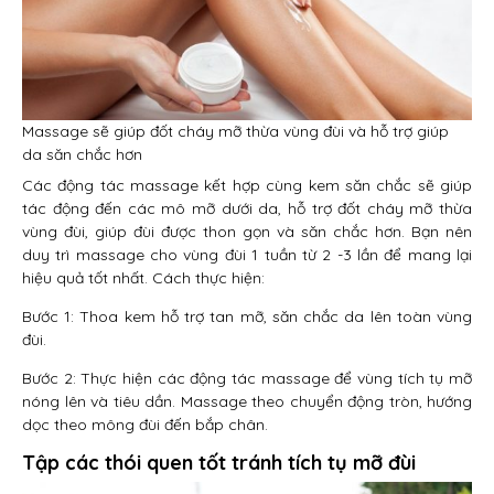
Massage sẽ giúp đốt cháy mỡ thừa vùng đùi và hỗ trợ giúp
da săn chắc hơn
Các động tác massage kết hợp cùng kem săn chắc sẽ giúp
tác động đến các mô mỡ dưới da, hỗ trợ đốt cháy mỡ thừa
vùng đùi, giúp đùi được thon gọn và săn chắc hơn. Bạn nên
duy trì massage cho vùng đùi 1 tuần từ 2 -3 lần để mang lại
hiệu quả tốt nhất. Cách thực hiện:
Bước 1: Thoa kem hỗ trợ tan mỡ, săn chắc da lên toàn vùng
đùi.
Bước 2: Thực hiện các động tác massage để vùng tích tụ mỡ
nóng lên và tiêu dần. Massage theo chuyển động tròn, hướng
dọc theo mông đùi đến bắp chân.
Tập các thói quen tốt tránh tích tụ mỡ đùi