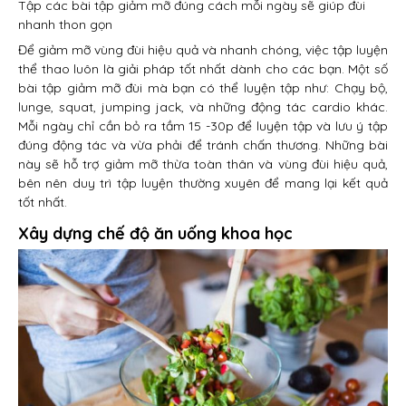
Tập các bài tập giảm mỡ đúng cách mỗi ngày sẽ giúp đùi
nhanh thon gọn
Để giảm mỡ vùng đùi hiệu quả và nhanh chóng, việc tập luyện
thể thao luôn là giải pháp tốt nhất dành cho các bạn. Một số
bài tập giảm mỡ đùi mà bạn có thể luyện tập như: Chạy bộ,
lunge, squat, jumping jack, và những động tác cardio khác.
Mỗi ngày chỉ cần bỏ ra tầm 15 -30p để luyện tập và lưu ý tập
đúng động tác và vừa phải để tránh chấn thương. Những bài
này sẽ hỗ trợ giảm mỡ thừa toàn thân và vùng đùi hiệu quả,
bên nên duy trì tập luyện thường xuyên để mang lại kết quả
tốt nhất.
Xây dựng chế độ ăn uống khoa học