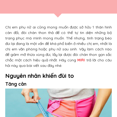
Chị em phụ nữ ai cũng mong muốn được sở hữu 1 thân hình
cân đối, đôi chân thon thả để có thể tự tin diện những bộ
trang phục mà mình mong muốn. Thế nhưng, tình trạng béo
đùi lại đang là một vấn đề khá phổ biến ở nhiều chị em, nhất là
chị em văn phòng hoặc phụ nữ sau sinh. Vậy làm cách nào
để giảm mỡ thừa vùng đùi, lấy lại được đôi chân thon gọn sắc
chắc một cách hiệu quả nhất. Hãy cùng
MIRI
trả lời cho câu
hỏi này qua bài viết sau đây nhé.
Nguyên nhân khiến đùi to
Tăng cân