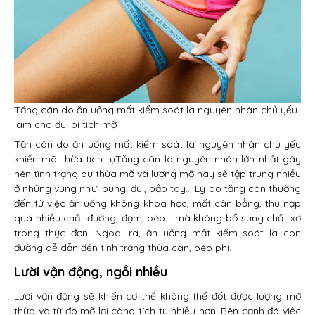
Tăng cân do ăn uống mất kiểm soát là nguyên nhân chủ yếu
làm cho đùi bị tích mỡ
Tăn cân do ăn uống mất kiểm soát là nguyên nhân chủ yếu
khiến mõ thừa tích tụTăng cân là nguyên nhân lớn nhất gây
nên tình trạng dư thừa mỡ và lượng mỡ này sẽ tập trung nhiều
ở những vùng như: bụng, đùi, bắp tay… Lý do tăng cân thường
đến từ việc ăn uống không khoa học, mất cân bằng, thu nạp
quá nhiều chất đường, đạm, béo… mà không bổ sung chất xơ
trong thực đơn. Ngoài ra, ăn uống mất kiểm soát là con
đường dễ dẫn đến tình trạng thừa cân, béo phì.
Lười vận động, ngồi nhiều
Lười vận động sẽ khiến cơ thể không thể đốt được lượng mỡ
thừa và từ đó mỡ lại càng tích tụ nhiều hơn. Bên cạnh đó việc