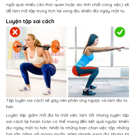
ngồi quá nhiều (do thói quen hoặc do tính chất công việc) sẽ
dễ làm mỡ tập trung tích tại vùng đùi, khiến đùi ngày một to.
Luyện tập sai cách
Tập luyện sai cách sẽ gây nên phản ứng ngược và làm đùi to
hơn
Luyện tập giảm mỡ đùi là một việc làm tốt nhưng luyện tập
sai cách lại hoàn toàn có thể mang đến kết quả ngược khiến
đùi ngày một to hơn. Nhất là những bạn chọn việc tập những
bài tập nặng với mong muốn giảm nhanh vùng đùi nhưng lại