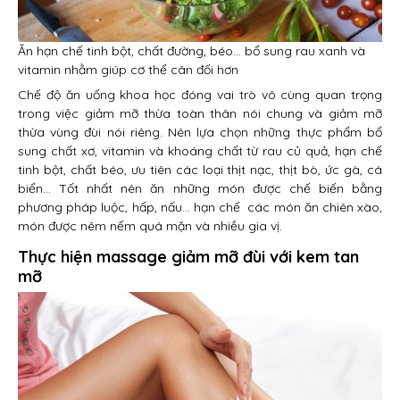
Ăn hạn chế tinh bột, chất đường, béo… bổ sung rau xanh và
vitamin nhằm giúp cơ thể cân đối hơn
Chế độ ăn uống khoa học đóng vai trò vô cùng quan trọng
trong việc giảm mỡ thừa toàn thân nói chung và giảm mỡ
thừa vùng đùi nói riêng. Nên lựa chọn những thực phẩm bổ
sung chất xơ, vitamin và khoáng chất từ rau củ quả, hạn chế
tinh bột, chất béo, ưu tiên các loại thịt nạc, thịt bò, ức gà, cá
biển… Tốt nhất nên ăn những món được chế biến bằng
phương pháp luộc, hấp, nấu… hạn chế các món ăn chiên xào,
món được nêm nếm quá mặn và nhiều gia vị.
Thực hiện massage giảm mỡ đùi với kem tan
mỡ