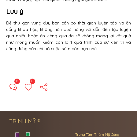
Lưu ý
Để thu gọn vùng đùi, bạn cần có thời gian luyện tập và ăn
uống khoa học, không nên quá nóng vội dẫn đến tập luyện
quá nhiều hoặc ăn kiêng quá đà sẽ không mang lại kết quả
như mong muốn. Giảm cân là 1 quá trình của sự kiên trì và
cũng đừng nản chí bỏ cuộc sớm các bạn nhé.
0
0
← Previous Post
Next Post →
TRINH MỸ ®
Trung Tâm Thẩm Mỹ Công