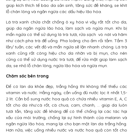
giúp kích thích tế bào da sản sinh, tăng sức đề kháng, se khít
lỗ chân lông và ngăn ngừa các dấu hiệu lão hóa.
Lá trà xanh chứa chất chống ô xy hóa vì vậy rất tốt cho da,
giúp da ngăn ngừa lão hóa, làm sạch và ngừa mụn. Khi bị
mẩn ngứa có thể sử dụng lá trà tươi, rửa sạch vò nát và hãm
như cách pha trà để uống. Pha loãng cho ấm rồi tắm. Tắm 3
lần/ tuần, các vết đỏ và mẩn ngứa sẽ lặn nhanh chóng. Lá trà
xanh cũng rất công hiệu cho da nhờn và bị mụn, cho nên
cũng có thể sử dụng nước trà tươi, để rửa mặt giúp làm sạch
da, se nhỏ lỗ chân lông, ngừa lão hóa và ngừa mụn.
Chăm sóc bên trong
Để có làn da khỏe đẹp, trắng hồng thì không thể thiếu các
vitamin và nước. Hằng ngày, cần uống đủ nước lọc ít nhất 1,5-
2 lít. Cần bổ sung nước hoa quả có chứa nhiều vitamin E, A, C
tốt cho da như:cà rốt, cà chua, cam, chanh, … giúp da luôn
tươi tắn, tăng sức đề kháng để có thể chống lại các tác hại
xấu của môi trường, chống lại sự hình thành của melanin và
ngăn ngừa lão hóa, mang lại cho bạn một làn da trắng hồng.
Hơn nữa, việc uống nhiều nước và nước hoa quả còn tốt cho