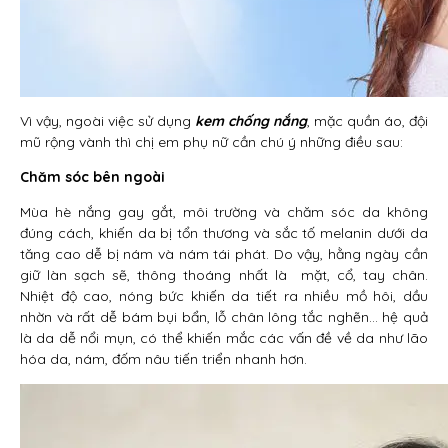
Vì vậy, ngoài việc sử dụng
kem chống nắng
, mặc quần áo, đội
mũ rộng vành thì chị em phụ nữ cần chú ý những điều sau:
Chăm sóc bên ngoài
Mùa hè nắng gay gắt, môi trường và chăm sóc da không
đúng cách, khiến da bị tổn thương và sắc tố melanin dưới da
tăng cao dễ bị nám và nám tái phát. Do vậy, hằng ngày cần
giữ làn sạch sẽ, thông thoáng nhất là mặt, cổ, tay chân.
Nhiệt độ cao, nóng bức khiến da tiết ra nhiều mồ hôi, dầu
nhờn và rất dễ bám bụi bẩn, lỗ chân lông tắc nghẽn… hệ quả
là da dễ nổi mụn, có thể khiến mắc các vấn đề về da như lão
hóa da, nám, đốm nâu tiến triển nhanh hơn.