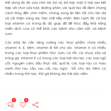
thể dùng đu đủ vừa chín tới, bỏ vỏ, bỏ hạt, một ít hạt sen kết
hợp với chút sữa tươi, đường phèn, vài quả táo đỏ đem chưng
cách thủy đến chín mềm, chưng xong ăn liền tốt cho làn da
và cải thiện sáng da, hạn chế nếp nhăn. Bên cạnh đó cả hai
loại vitamin có trong đu đủ giúp đỡ để thúc đẩy khả năng
miễn dịch của cơ thể khỏi các bệnh như cảm sốt, và bệnh
cúm.
Các bữa ăn cần tăng cường các thực phẩm chứa nhiều
vitamin A, E, kẽm, vitamin B tốt cho da. Vitamin A có nhiều
trong các loại thực phẩm như: Gan, cà rốt, cà chua, sữa và
trứng gà. Vitamin E có trong các loại hạt như lạc, các loại ngũ
cốc nguyên cám, dầu thực vật, quả lê, các loại rau có màu
xanh như rau cần, rau cải, rau ngót… tốt cho da. Kẽm có
nhiều trong thịt nạc, thịt gà không da, hải sản, nấm…
0
0