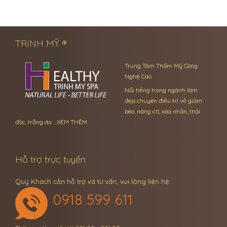
← Previous Post
Next Post →
TRINH MỸ ®
Trung Tâm Thẩm Mỹ Công
Nghệ Cao
Nổi tiếng trong ngành làm
đẹp chuyên điều trị về giảm
béo, nâng cơ, xóa nhăn, thải
độc, trắng da …
XEM THÊM
Hỗ trợ trực tuyến
Quý Khách cần hỗ trợ và tư vấn, vui lòng liên hệ:
0918 599 611