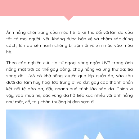
Ánh nắng chói trang của mùa hè là kẻ thù đối với làn da của
tất cả mọi người. Nếu không được bảo vệ và chăm sóc đúng
cách, làn da sẽ nhanh chóng bị sạm đi và xỉn màu vào mùa
hè.
Theo các nghiên cứu tia tử ngoại sóng ngắn UVB trong ánh
nắng mặt trời có thể gây bỏng, cháy nắng và ung thư da; tia
sóng dài UVA có khả năng xuyên qua lớp quần áo, vào sâu
dưới da, làm hủy hoại lớp trung bì và đứt gãy các thành phần
kết nối tế bào da, đẩy nhanh quá trình lão hóa da. Chính vì
vậy, vào mùa hè, các vùng da hở tiếp xúc nhiều với ánh nắng
như mặt, cổ, tay chân thường bị đen sạm đi.