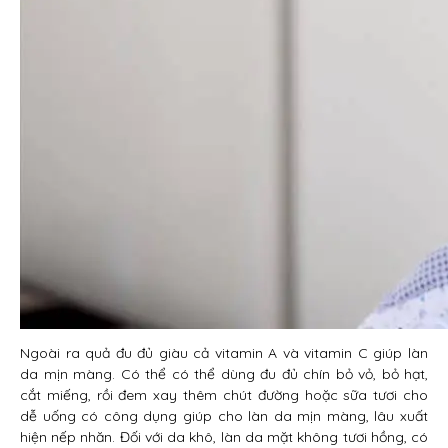
Ngoài ra quả đu đủ giàu cả vitamin A và vitamin C giúp làn
da mịn màng. Có thể có thể dùng đu đủ chín bỏ vỏ, bỏ hạt,
cắt miếng, rồi đem xay thêm chút đường hoặc sữa tươi cho
dễ uống có công dụng giúp cho làn da mịn màng, lâu xuất
hiện nếp nhăn. Đối với da khô, làn da mặt không tươi hồng, có