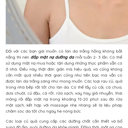
Đối với các bạn gái muốn có làn da trắng hồng không bắt
nắng thì nên
đắp mặt nạ dưỡng da
mỗi tuần 2- 3 lần. Có thể
sử dụng mặt nạ mua hoặc tận dụng những thực phẩm sẵn có
ở nhà. Điều này thật đơn giản mà hiệu quả, và cũng không
cần mất quá nhiều thời gian cũng như tiền bạc mà vẫn có
được làn da trắng sáng như mong muốn. Các loại rau củ, quả
trong nhà bếp rất tốt cho làn da. Có thể lấy củ cải, cà chua,
dưa chuột, củ đậu, cà rốt…rửa sạch, xay hay giã nhuyễn, thái
mỏng rồi đắp mặt nạ trong khoảng 15-20 phút sau đó rửa
mặt sạch, kết hợp với massage nhẹ nhàng sẽ là liệu pháp
chăm sóc da tốt cho ngày hè nóng bức.
Các loại củ quả cung cấp các dưỡng chất cần thiết và bổ
sung độ ẩm, nuôi dưỡng da khỏe mạnh. Đồng thời, mặt nạ còn