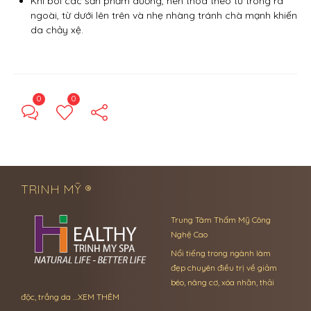
Khi bôi các sản phẩm dưỡng, nên thoa theo từ trong ra
ngoài, từ dưới lên trên và nhẹ nhàng tránh chà mạnh khiến
da chảy xệ.
0
0
← Previous Post
Next Post →
TRINH MỸ ®
Trung Tâm Thẩm Mỹ Công
Nghệ Cao
Nổi tiếng trong ngành làm
đẹp chuyên điều trị về giảm
béo, nâng cơ, xóa nhăn, thải
độc, trắng da …
XEM THÊM