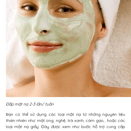
Đắp mặt nạ 2-3 lần/ tuần
Bạn có thể sử dụng các loại mặt nạ từ những nguyên liệu
thiên nhiên như: mật ong, nghệ, trà xanh, cám gạo,…hoặc các
loại mặt nạ giấy. Đây được xem như bước hỗ trợ cung cấp