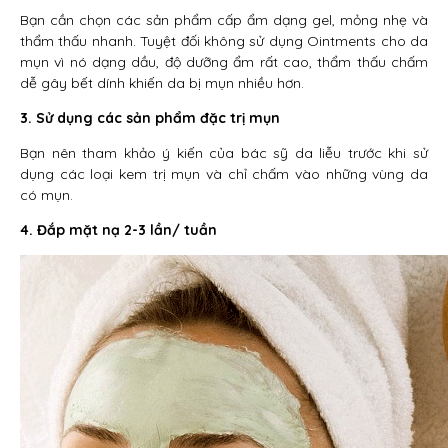
Bạn cần chọn các sản phẩm cấp ẩm dạng gel, mỏng nhẹ và
thẩm thấu nhanh. Tuyệt đối không sử dụng Ointments cho da
mụn vì nó dạng dầu, độ dưỡng ẩm rất cao, thẩm thấu chấm
dễ gây bết dính khiến da bị mụn nhiều hơn.
3. Sử dụng các sản phẩm đặc trị mụn
Bạn nên tham khảo ý kiến của bác sỹ da liễu trước khi sử
dụng các loại kem trị mụn và chỉ chấm vào những vùng da
có mụn.
4. Đắp mặt nạ 2-3 lần/ tuần