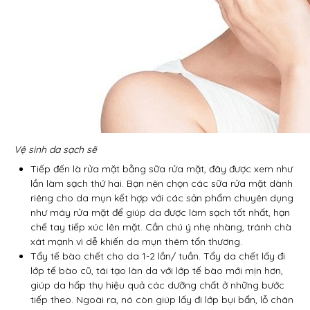
Vệ sinh da sạch sẽ
Tiếp đến là rửa mặt bằng sữa rửa mặt, đây được xem như
lần làm sạch thứ hai. Bạn nên chọn các sữa rửa mặt dành
riêng cho da mụn kết hợp với các sản phẩm chuyên dụng
như máy rửa mặt để giúp da được làm sạch tốt nhất, hạn
chế tay tiếp xúc lên mặt. Cần chú ý nhẹ nhàng, tránh chà
xát mạnh vì dễ khiến da mụn thêm tổn thương.
Tẩy tế bào chết cho da 1-2 lần/ tuần. Tẩy da chết lấy đi
lớp tế bào cũ, tái tạo làn da với lớp tế bào mới mịn hơn,
giúp da hấp thụ hiệu quả các dưỡng chất ở những bước
tiếp theo. Ngoài ra, nó còn giúp lấy đi lớp bụi bẩn, lỗ chân