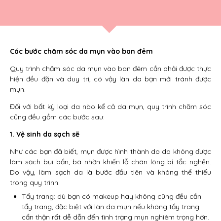
Các bước chăm sóc da mụn vào ban đêm
Quy trình chăm sóc da mụn vào ban đêm cần phải được thực
hiện đều đặn và duy trì, có vậy làn da bạn mới tránh được
mụn.
Đối với bất kỳ loại da nào kể cả da mụn, quy trình chăm sóc
cũng đều gồm các bước sau:
1. Vệ sinh da sạch sẽ
Như các bạn đã biết, mụn được hình thành do da không được
làm sạch bụi bẩn, bã nhờn khiến lỗ chân lông bị tắc nghẽn.
Do vậy, làm sạch da là bước đầu tiên và không thể thiếu
trong quy trình.
Tẩy trang: dù bạn có makeup hay không cũng đều cần
tẩy trang, đặc biệt với làn da mụn nếu không tẩy trang
cẩn thận rất dễ dẫn đến tình trạng mụn nghiêm trọng hơn.