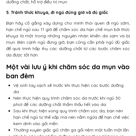
dưỡng chất, hỗ trợ điều trị mụn.
5. Tránh thức khuya, đi ngủ đúng giờ và đủ giấc
Bạn hãy cố gắng xây dựng cho mình thói quen đi ngủ sớm,
hạn chế ngủ sau 11 giờ để chăm sóc da hạn chế mụn bởi thức
khuya là một trong những nguyên nhân khiến da sạm và bị
mụn. Bên cạnh ngủ đúng giờ, bạn cũng cần phải ngủ đủ giấc
để quá trình hấp thụ các dưỡng chất từ các bước chăm sóc
da được tốt hơn.
Một vài lưu ý khi chăm sóc da mụn vào
ban đêm
Vệ sinh tay sạch sẽ trước khi thực hiện các bước dưỡng
da.
Nên thực hiện quy trình chăm sóc da trước khi ngủ 30
phút để các dưỡng chất thẩm thấu hết vào da.
Sau khi thực hiện xong quy trình chăm sóc da, bạn nên
hạn chế ngủ tư thế xấp mà nên nằm ngửa để hạn chế việc
kem dính vào gối mền.
Thường xuyên giặc giũ chăn ga gối nệm một tuần một lần.