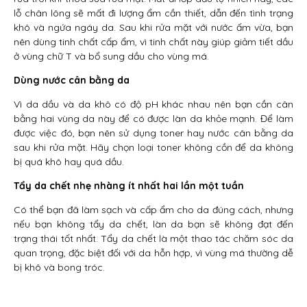
lỗ chân lông sẽ mất đi lượng ẩm cần thiết, dẫn đến tình trạng
khô và ngứa ngáy da. Sau khi rửa mặt với nước ấm vừa, bạn
nên dùng tinh chất cấp ẩm, vì tinh chất này giúp giảm tiết dầu
ở vùng chữ T và bổ sung dầu cho vùng má.
Dùng nước cân bằng da
Vì da dầu và da khô có độ pH khác nhau nên bạn cần cân
bằng hai vùng da này để có được làn da khỏe mạnh. Để làm
được việc đó, bạn nên sử dụng toner hay nước cân bằng da
sau khi rửa mặt. Hãy chọn loại toner không cồn để da không
bị quá khô hay quá dầu.
Tẩy da chết nhẹ nhàng ít nhất hai lần một tuần
Có thể bạn đã làm sạch và cấp ẩm cho da đúng cách, nhưng
nếu bạn không tẩy da chết, làn da bạn sẽ không đạt đến
trạng thái tốt nhất. Tẩy da chết là một thao tác chăm sóc da
quan trọng, đặc biệt đối với da hỗn hợp, vì vùng má thường dễ
bị khô và bong tróc.