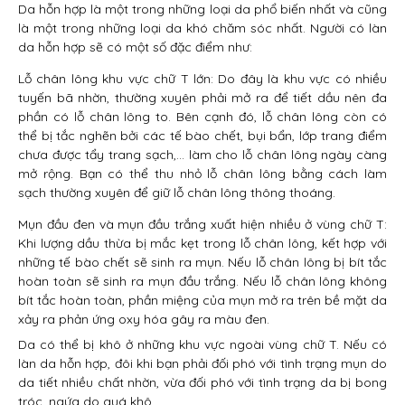
Da hỗn hợp là một trong những loại da phổ biến nhất và cũng
là một trong những loại da khó chăm sóc nhất. Người có làn
da hỗn hợp sẽ có một số đặc điểm như:
Lỗ chân lông khu vực chữ T lớn: Do đây là khu vực có nhiều
tuyến bã nhờn, thường xuyên phải mở ra để tiết dầu nên đa
phần có lỗ chân lông to. Bên cạnh đó, lỗ chân lông còn có
thể bị tắc nghẽn bởi các tế bào chết, bụi bẩn, lớp trang điểm
chưa được tẩy trang sạch,… làm cho lỗ chân lông ngày càng
mở rộng. Bạn có thể thu nhỏ lỗ chân lông bằng cách làm
sạch thường xuyên để giữ lỗ chân lông thông thoáng.
Mụn đầu đen và mụn đầu trắng xuất hiện nhiều ở vùng chữ T:
Khi lượng dầu thừa bị mắc kẹt trong lỗ chân lông, kết hợp với
những tế bào chết sẽ sinh ra mụn. Nếu lỗ chân lông bị bít tắc
hoàn toàn sẽ sinh ra mụn đầu trắng. Nếu lỗ chân lông không
bít tắc hoàn toàn, phần miệng của mụn mở ra trên bề mặt da
xảy ra phản ứng oxy hóa gây ra màu đen.
Da có thể bị khô ở những khu vực ngoài vùng chữ T. Nếu có
làn da hỗn hợp, đôi khi bạn phải đối phó với tình trạng mụn do
da tiết nhiều chất nhờn, vừa đối phó với tình trạng da bị bong
tróc, ngứa do quá khô.