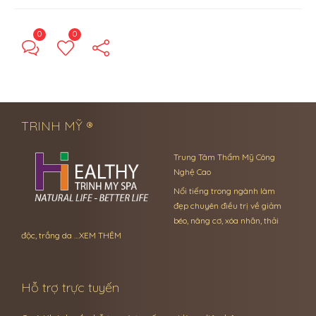
0
0
← Previous Post
Next Post →
TRINH MỸ ®
Trung Tâm Thẩm Mỹ Công
Nghệ Cao
Nổi tiếng trong ngành làm
đẹp chuyên điều trị về giảm
béo, nâng cơ, xóa nhăn, thải
độc, trắng da …
XEM THÊM
Hỗ trợ trực tuyến