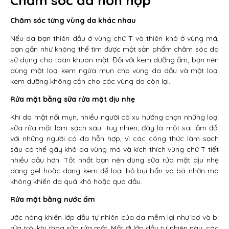
Chăm sóc da hỗn hợp
Chăm sóc từng vùng da khác nhau
Nếu da bạn thiên dầu ở vùng chữ T và thiên khô ở vùng má,
bạn gần như không thể tìm được một sản phẩm chăm sóc da
sử dụng cho toàn khuôn mặt. Đối với kem dưỡng ẩm, bạn nên
dùng một loại kem ngừa mụn cho vùng da dầu và một loại
kem dưỡng không cồn cho các vùng da còn lại.
Rửa mặt bằng sữa rửa mặt dịu nhẹ
Khi da mặt nổi mụn, nhiều người có xu hướng chọn những loại
sữa rửa mặt làm sạch sâu. Tuy nhiên, đây là một sai lầm đối
với những người có da hỗn hợp, vì các công thức làm sạch
sâu có thể gây khô da vùng má và kích thích vùng chữ T tiết
nhiều dầu hơn. Tốt nhất bạn nên dùng sữa rửa mặt dịu nhẹ
dạng gel hoặc dạng kem để loại bỏ bụi bẩn và bã nhờn mà
không khiến da quá khô hoặc quá dầu.
Rửa mặt bằng nước ấm
ước nóng khiến lớp dầu tự nhiên của da mềm lại như bơ và bị
rửa trôi khi thoa sữa rửa mặt. Mất đi lớp dầu tự nhiên này, các