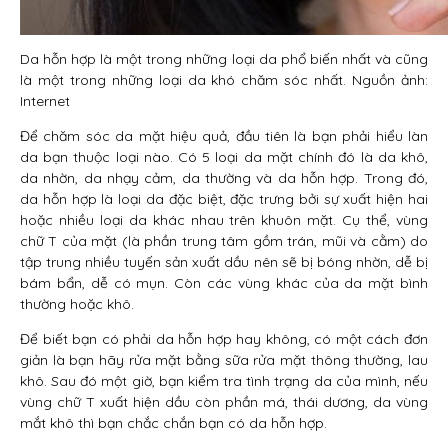
Da hỗn hợp là một trong những loại da phổ biến nhất và cũng
là một trong những loại da khó chăm sóc nhất. Nguồn ảnh:
Internet
Để chăm sóc da mặt hiệu quả, đầu tiên là bạn phải hiểu làn
da bạn thuộc loại nào. Có 5 loại da mặt chính đó là da khô,
da nhờn, da nhạy cảm, da thường và da hỗn hợp. Trong đó,
da hỗn hợp là loại da đặc biệt, đặc trưng bởi sự xuất hiện hai
hoặc nhiều loại da khác nhau trên khuôn mặt. Cụ thể, vùng
chữ T của mặt (là phần trung tâm gồm trán, mũi và cằm) do
tập trung nhiều tuyến sản xuất dầu nên sẽ bị bóng nhờn, dễ bị
bám bẩn, dễ có mụn. Còn các vùng khác của da mặt bình
thường hoặc khô.
Để biết bạn có phải da hỗn hợp hay không, có một cách đơn
giản là bạn hãy rửa mặt bằng sữa rửa mặt thông thường, lau
khô. Sau đó một giờ, bạn kiểm tra tình trạng da của mình, nếu
vùng chữ T xuất hiện dầu còn phần má, thái dương, da vùng
mắt khô thì bạn chắc chắn bạn có da hỗn hợp.