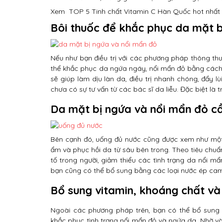
Xem
TOP 5 Tinh chất Vitamin C Hàn Quốc hot nhất 
Bôi thuốc để
khắc phục da mặt b
Nếu như bạn điều trị với các phương pháp thông thư
thể khắc phục da ngứa ngáy, nổi mẩn đỏ bằng cách 
sẽ giúp làm dịu làn da, điều trị nhanh chóng, đẩy l
chưa có sự tư vấn từ các bác sĩ da liễu. Đặc biệt là
Da mặt bị ngứa và nổi mẩn đỏ cầ
Bên cạnh đó, uống đủ nước cũng được xem như mộ
ẩm và phục hồi da từ sâu bên trong. Theo tiêu chuẩn
tố trong người, giảm thiểu các tình trạng da nổi m
bạn cũng có thể bổ sung bằng các loại nước ép cam,
Bổ sung vitamin, khoáng chất v
Ngoài các phương pháp trên, bạn có thể bổ sung 
khắc phục tình trạng nổi mẩn đỏ và ngứa da. Nhờ và