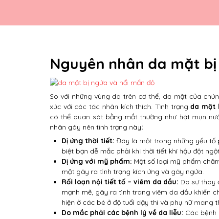
Nguyên nhân da mặt bị 
So với những vùng da trên cơ thể, da mặt của chún
xúc với các tác nhân kích thích. Tình trạng
da mặt 
có thể quan sát bằng mắt thường như hạt mụn nước
nhân gây nên tình trạng này
:
Dị ứng thời tiết:
Đây là một trong những yếu tố 
biệt bạn dễ mắc phải khi thời tiết khí hậu đột n
Dị ứng với mỹ phẩm:
Một số loại mỹ phẩm chăm
mặt gây ra tình trạng kích ứng và gây ngứa.
Rối loạn nội tiết tố – viêm da dầu:
Do sự thay đ
mạnh mẽ, gây ra tình trang viêm da dầu khiến c
hiện ở các bé ở độ tuổi dậy thì và phụ nữ mang t
Do mắc phải các bệnh lý về da liễu:
Các bệnh d