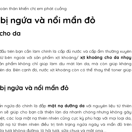
oàn thân khiến chị em phát cuồng
bị ngứa và nổi mẩn đỏ
 cho da
 đầu tiên bạn cần làm chính là cấp đủ nước và cấp ẩm thường xuyên
từ bên ngoài với sản phẩm xịt khoáng/
xịt khoáng cho da nhạy
ản phẩm không chỉ giúp làm dịu mát làn da, mà còn giúp kháng
ên da. Bên cạnh đó, nước xịt khoáng còn có thể thay thế toner giúp
bị ngứa và nổi mẩn đỏ
ẩn ngứa đó chính là đắp
mặt nạ dưỡng da
với nguyên liệu từ thiên
nhiên sẽ giúp cho bạn cải thiện làn da nhanh chóng nhưng không gây
t, các loại mặt nạ thiên nhiên cũng cực kỳ phù hợp với mọi loại da,
nạ từ thiên nhiên điều trị tình trạng ngứa ngáy và mẩn đỏ trên
a tươi không đường, lô hội tươi, sữa chua và mật ong,…