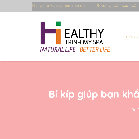
(028) 39.257.886 - 0918.599.611
564 Nguyễn Đình Chiểu,
TRANG
Bí kíp giúp bạn kh
By