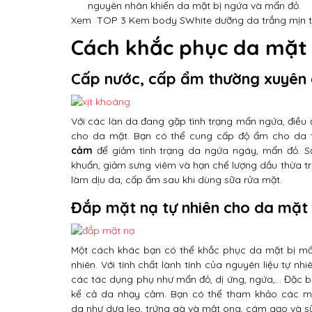
nguyên nhân khiến da mặt bị ngứa và mẩn đỏ.
Xem
TOP 3 Kem body SWhite dưỡng da trắng mịn t
Cách khắc phục da mặt 
Cấp nước, cấp ẩm thường xuyên
Với các làn da đang gặp tình trạng mẩn ngứa, điều
cho da mặt. Bạn có thể cung cấp độ ẩm cho da 
cảm
để giảm tình trạng da ngứa ngáy, mẩn đỏ. S
khuẩn, giảm sưng viêm và hạn chế lượng dầu thừa tr
làm dịu da, cấp ẩm sau khi dùng sữa rửa mặt.
Đắp mặt nạ tự nhiên cho da mặt 
Một cách khác bạn có thể khắc phục da mặt bị m
nhiên. Với tính chất lành tính của nguyên liệu tự 
các tác dụng phụ như mẩn đỏ, dị ứng, ngứa,… Đặc biệ
kể cả da nhạy cảm. Bạn có thể tham khảo các mặt 
da như dưa leo, trứng gà và mật ong, cám gạo và sữ