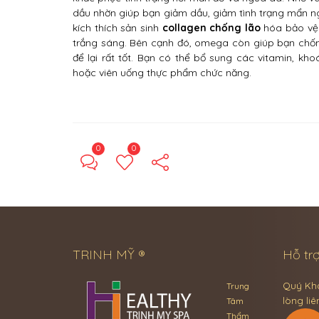
dầu nhờn giúp bạn giảm dầu, giảm tình trạng mẩn ng
kích thích sản sinh
collagen chống lão
hóa bảo vệ 
trắng sáng. Bên cạnh đó, omega còn giúp bạn chốn
để lại rất tốt. Bạn có thể bổ sung các vitamin, 
hoặc viên uống thực phẩm chức năng.
0
0
TRINH MỸ ®
Hỗ trợ
Quý Khá
Trung
lòng liê
Tâm
Thẩm