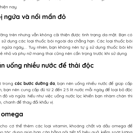
hiện nay
ị ngứa và nổi mẩn đỏ
ờng trên nhưng vẫn không cải thiện được tình trạng da mặt. Bạn có
sử dụng các loại thuốc bôi ngoài da chẳng hạn. Các loại thuốc bôi
ùi ngứa ngáy,… Tuy nhiên, bạn không nên tự ý sử dụng thuốc bôi khi
 trẻ nhỏ và phụ nữ mang thai cũng nên cẩn trọng trước khi sử dụng.
n uống nhiều nước để thải độc
t trong
các bước dưỡng da
, bạn nên uống nhiều nước để giúp cấp
, bạn nên cung cấp đủ từ 2 đến 2.5 lít nước mỗi ngày để loại bỏ độc
ẩn đỏ và ngứa. Nếu như việc uống nước lọc khiến bạn nhàm chán thì
 chanh để thay đổi khẩu vị.
à omega
cho cơ thể thêm các loại vitamin, khoáng chất và dầu omega để
o tác dụng giúp bạn cân bằng nội tiết tố hiệu quả, kiểm soát lượng