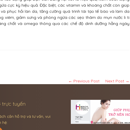
ứa cực kỳ hiệu quả. Đặc biệt, các vitamin và khoáng chất còn giúp
và phục hồi làn da, tăng cường quá trình tái tạo tế bào và làm da
g viêm, giảm sưng và phòng ngừa các sẹo thâm do mụn nước li ti
khoáng chất và omega thông qua các chế độ dinh dưỡng hằng ngày
← Previous Post
Next Post →
 trực tuyến
ch cần hỗ trợ và tư vấn, vui
n hệ: