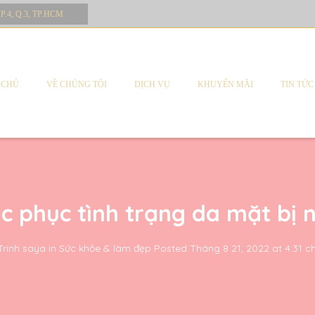
 P.4, Q.3, TP.HCM
 CHỦ
VỀ CHÚNG TÔI
DỊCH VỤ
KHUYẾN MÃI
TIN TỨC
ắc phục tình trạng da mặt bị
Trinh saya
in
Sức khỏe & làm đẹp
Posted
Tháng 8 21, 2022 at 4:31 c