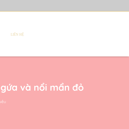
LIÊN HỆ
 ngứa và nổi mẩn đỏ
hiều