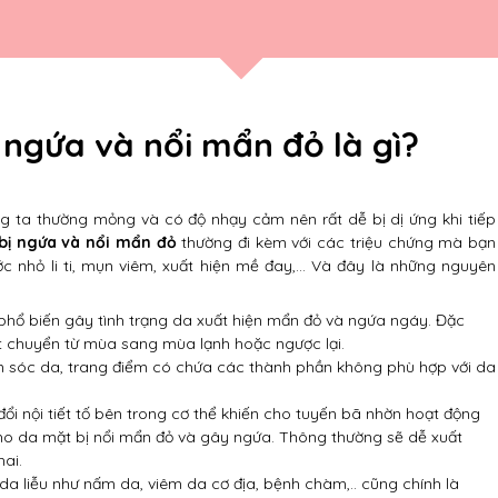
ngứa và nổi mẩn đỏ là gì?
g ta thường mỏng và có độ nhạy cảm nên rất dễ bị dị ứng khi tiếp
bị ngứa và nổi mẩn đỏ
thường đi kèm với các triệu chứng mà bạn
 nhỏ li ti, mụn viêm, xuất hiện mề đay,… Và đây là những nguyên
phổ biến gây tình trạng da xuất hiện mẩn đỏ và ngứa ngáy. Đặc
gột chuyển từ mùa sang mùa lạnh hoặc ngược lại.
 sóc da, trang điểm có chứa các thành phần không phù hợp với da
ổi nội tiết tố bên trong cơ thể khiến cho tuyến bã nhờn hoạt động
ho da mặt bị nổi mẩn đỏ và gây ngứa. Thông thường sẽ dễ xuất
hai.
a liễu như nấm da, viêm da cơ địa, bệnh chàm,.. cũng chính là