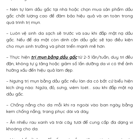
– Nên tự làm dầu gấc tại nhà hoặc chọn mua sản phẩm dầu
gấc chất lượng cao để đảm bảo hiệu quả và an toàn trong
quá trình trị mụn.
– Luôn vệ sinh da sạch sẽ trước và sau khi đắp mặt nạ dầu
gấc. Nếu để da mặt còn dính cặn dầu gấc sẽ tạo điều kiện
cho mụn sinh trưởng và phát triển mạnh mẽ hơn.
– Thực hiện
trị mụn bằng dầu gấc
từ 2-3 lần/tuần, duy trì đều
đặn, không tự ý tăng hoặc giảm số lần dưỡng da vì có thể ảnh
hưởng xấu đến hiệu quả làm đẹp.
– Ngưng trị mụn bằng dầu gấc nếu làn da có bất cứ biểu hiện
kích ứng nào: Ngứa, đỏ, sưng, viêm loét… sau khi đắp mặt nạ
dầu gấc.
– Chống nắng cho da mỗi khi ra ngoài vào ban ngày bằng
kem chống nắng, trang phục dài và dày.
– Ăn nhiều rau xanh và trái cây tươi để cung cấp đa dạng vi
khoáng cho da.