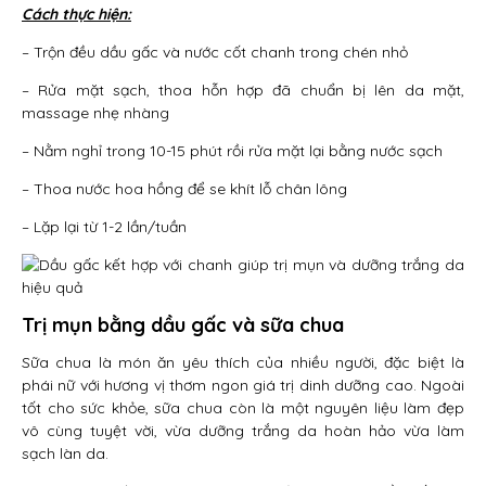
Cách thực hiện:
– Trộn đều dầu gấc và nước cốt chanh trong chén nhỏ
– Rửa mặt sạch, thoa hỗn hợp đã chuẩn bị lên da mặt,
massage nhẹ nhàng
– Nằm nghỉ trong 10-15 phút rồi rửa mặt lại bằng nước sạch
– Thoa nước hoa hồng để se khít lỗ chân lông
– Lặp lại từ 1-2 lần/tuần
Trị mụn bằng dầu gấc và sữa chua
Sữa chua là món ăn yêu thích của nhiều người, đặc biệt là
phái nữ với hương vị thơm ngon giá trị dinh dưỡng cao. Ngoài
tốt cho sức khỏe, sữa chua còn là một nguyên liệu làm đẹp
vô cùng tuyệt vời, vừa dưỡng trắng da hoàn hảo vừa làm
sạch làn da.