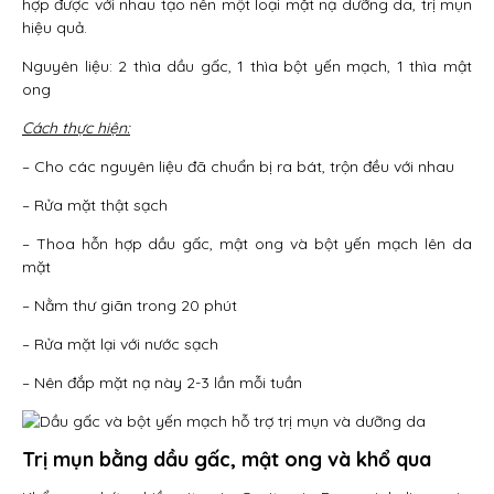
hợp được với nhau tạo nên một loại mặt nạ dưỡng da, trị mụn
hiệu quả.
Nguyên liệu: 2 thìa dầu gấc, 1 thìa bột yến mạch, 1 thìa mật
ong
Cách thực hiện:
– Cho các nguyên liệu đã chuẩn bị ra bát, trộn đều với nhau
– Rửa mặt thật sạch
– Thoa hỗn hợp dầu gấc, mật ong và bột yến mạch lên da
mặt
– Nằm thư giãn trong 20 phút
– Rửa mặt lại với nước sạch
– Nên đắp mặt nạ này 2-3 lần mỗi tuần
Trị mụn bằng dầu gấc, mật ong và khổ qua