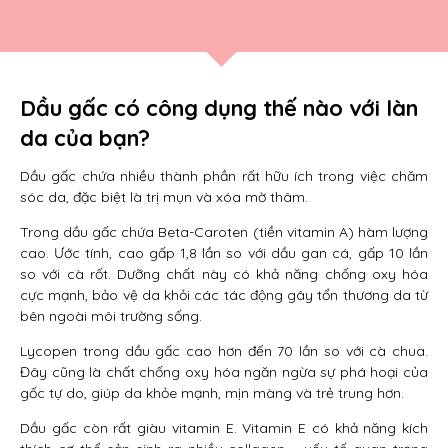
Dầu gấc có công dụng thế nào với làn
da của bạn?
Dầu gấc chứa nhiều thành phần rất hữu ích trong việc chăm
sóc da, đặc biệt là trị mụn và xóa mờ thâm.
Trong dầu gấc chứa Beta-Caroten (tiền vitamin A) hàm lượng
cao. Ước tính, cao gấp 1,8 lần so với dầu gan cá, gấp 10 lần
so với cà rốt. Dưỡng chất này có khả năng chống oxy hóa
cực mạnh, bảo vệ da khỏi các tác động gây tổn thương da từ
bên ngoài môi trường sống.
Lycopen trong dầu gấc cao hơn đến 70 lần so với cà chua.
Đây cũng là chất chống oxy hóa ngăn ngừa sự phá hoại của
gốc tự do, giúp da khỏe mạnh, mịn màng và trẻ trung hơn.
Dầu gấc còn rất giàu vitamin E. Vitamin E có khả năng kích