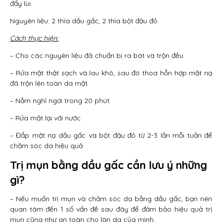
đẩy lùi.
Nguyên liệu: 2 thìa dầu gấc, 2 thìa bột đậu đỏ
Cách thực hiện:
– Cho các nguyên liệu đã chuẩn bị ra bát và trộn đều
– Rửa mặt thật sạch và lau khô, sau đó thoa hỗn hợp mặt nạ
đã trộn lên toàn da mặt
– Nằm nghỉ ngơi trong 20 phút
– Rửa mặt lại với nước
– Đắp mặt nạ dầu gấc và bột đậu đỏ từ 2-3 lần mỗi tuần để
chăm sóc da hiệu quả
Trị mụn bằng dầu gấc cần lưu ý những
gì?
– Nếu muốn trị mụn và chăm sóc da bằng dầu gấc, bạn nên
quan tâm đến 1 số vấn đề sau đây để đảm bảo hiệu quả trị
mụn cũng như an toàn cho làn da của mình.