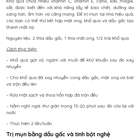
Khổ qua chứa nhiều vitamin C, vitamin E, canxi, kali, magie,
sắt, được biết đến với khả năng tẩy tế bào chết, dưỡng da
sáng hơn, ẩm hơn và căng mọng. Để trị mụn tại nhà hiệu quả,
các bạn có thể thử kết hợp mật ong, khổ qua và dầu gấc tạo
thành mặt nạ.
Nguyên liệu: 2 thìa dầu gấc, 1 thìa mật ong, 1/2 trái khổ qua
Cách thực hiện:
– Khổ qua gọt vỏ, ngâm với muối để khử khuẩn sau đó xay
nhuyễn
– Cho khổ qua đã xay nhuyễn cùng dầu gấc, mật ong và bát
và trộn đều lên
– Rửa mặt sạch và thoa hỗn hợp đã trộn đều
– Nằm nghỉ ngơi thư giãn trong 15-20 phút sau đó rửa lại với
nước
– Thực hiện 2 lần/tuần
Trị mụn bằng dầu gấc và tinh bột nghệ