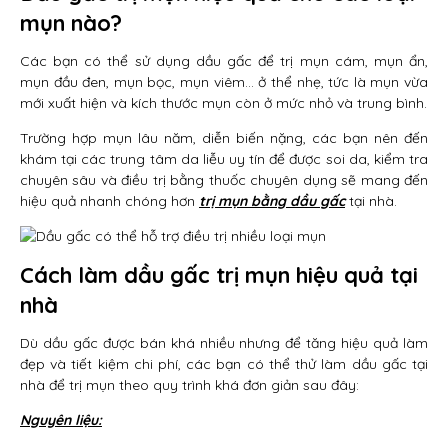
mụn nào?
Các bạn có thể sử dụng dầu gấc để trị mụn cám, mụn ẩn,
mụn đầu đen, mụn bọc, mụn viêm… ở thể nhẹ, tức là mụn vừa
mới xuất hiện và kích thước mụn còn ở mức nhỏ và trung bình.
Trường hợp mụn lâu năm, diễn biến nặng, các bạn nên đến
khám tại các trung tâm da liễu uy tín để được soi da, kiểm tra
chuyên sâu và điều trị bằng thuốc chuyên dụng sẽ mang đến
hiệu quả nhanh chóng hơn
trị mụn bằng dầu gấc
tại nhà.
Cách làm dầu gấc trị mụn hiệu quả tại
nhà
Dù dầu gấc được bán khá nhiều nhưng để tăng hiệu quả làm
đẹp và tiết kiệm chi phí, các bạn có thể thử làm dầu gấc tại
nhà để trị mụn theo quy trình khá đơn giản sau đây:
Nguyên liệu: