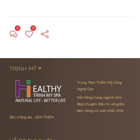
0
0
← Previous Post
Next Post →
TRINH MỸ ®
Trung Tâm Thẩm Mỹ Công
Nghệ Cao
Nổi tiếng trong ngành làm
đẹp chuyên điều trị về giảm
béo, nâng cơ, xóa nhăn, thải
độc, trắng da …
XEM THÊM