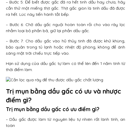
– Bước 5: Để biết được gấc đã ra hết tinh dầu hay chưa, hãy
cắn thử một miếng thịt gấc. Thịt gấc giòn là tinh dầu đã được
ra hết. Lúc này tiến hành tắt bếp.
– Bước 6: Chờ dầu gấc nguội hoàn toàn rồi cho vào rây lọc
nhằm loại bỏ phần bã, giữ lại phần dầu gấc.
– Bước 7: Cho dầu gấc vào hũ thủy tinh đã được khử khùng,
bảo quản trong tủ lạnh hoặc nhiệt độ phòng, không để ánh
sáng mặt trời chiếu trực tiếp vào.
Hạn sử dụng của dầu gấc tự làm có thể lên đến 1 năm tính từ
thời điểm làm.
Trị mụn bằng dầu gấc có ưu và nhược
điểm gì?
Trị mụn bằng dầu gấc có ưu điểm gì?
– Dầu gấc được làm từ nguyên liệu tự nhiên rất lành tính, an
toàn