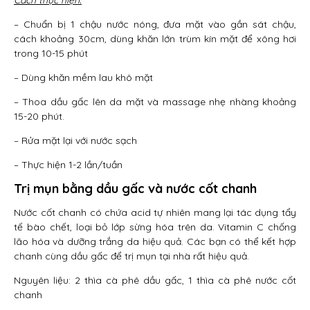
Cách thực hiện:
– Chuẩn bị 1 chậu nước nóng, đưa mặt vào gần sát chậu,
cách khoảng 30cm, dùng khăn lớn trùm kín mặt để xông hơi
trong 10-15 phút
– Dùng khăn mềm lau khô mặt
– Thoa dầu gấc lên da mặt và massage nhẹ nhàng khoảng
15-20 phút.
– Rửa mặt lại với nước sạch
– Thực hiện 1-2 lần/tuần
Trị mụn bằng dầu gấc và nước cốt chanh
Nước cốt chanh có chứa acid tự nhiên mang lại tác dụng tẩy
tế bào chết, loại bỏ lớp sừng hóa trên da. Vitamin C chống
lão hóa và dưỡng trắng da hiệu quả. Các bạn có thể kết hợp
chanh cùng dầu gấc để trị mụn tại nhà rất hiệu quả.
Nguyên liệu: 2 thìa cà phê dầu gấc, 1 thìa cà phê nước cốt
chanh