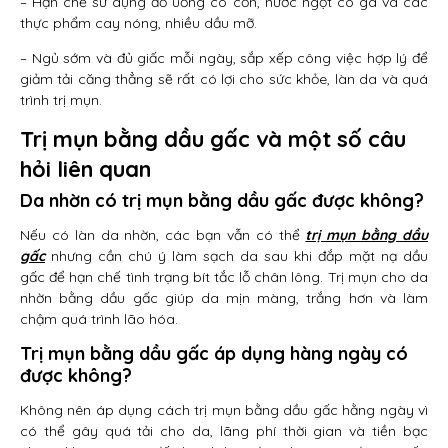
– Hạn chế sử dụng đồ uống có cồn, nước ngọt có ga và các
thực phẩm cay nóng, nhiều dầu mỡ.
– Ngủ sớm và đủ giấc mỗi ngày, sắp xếp công việc hợp lý để
giảm tải căng thẳng sẽ rất có lợi cho sức khỏe, làn da và quá
trình trị mụn.
Trị mụn bằng dầu gấc và một số câu
hỏi liên quan
Da nhờn có trị mụn bằng dầu gấc được không?
Nếu có làn da nhờn, các bạn vẫn có thể
trị mụn bằng dầu
gấc
nhưng cần chú ý làm sạch da sau khi đắp mặt nạ dầu
gấc để hạn chế tình trạng bít tắc lỗ chân lông. Trị mụn cho da
nhờn bằng dầu gấc giúp da mịn màng, trắng hơn và làm
chậm quá trình lão hóa.
Trị mụn bằng dầu gấc áp dụng hàng ngày có
được không?
Không nên áp dụng cách trị mụn bằng dầu gấc hằng ngày vì
có thể gây quá tải cho da, lãng phí thời gian và tiền bạc