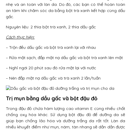
nhẹ và an toàn với làn da. Do đó, các bạn có thể hoàn toàn
an tâm khi chăm sóc da bằng bột trà xanh kết hợp cùng dầu
gấc.
Nguyên liệu: 2 thìa bột trà xanh, 2 thìa dầu gấc
Cách thực hiện:
– Trộn đều dầu gấc và bột trà xanh lại với nhau
– Rửa mặt sạch, đắp mặt nạ dầu gấc và bột trà xanh lên mặt
– Nghỉ ngơi 20 phút sau đó rửa mặt lại với nước
– Nên đắp mặt nạ dầu gấc và trà xanh 2 lần/tuần
Trị mụn bằng dầu gấc và bột đậu đỏ
Trong đậu đỏ chứa hàm lượng cao vitamin E cùng nhiều chất
chống oxy hóa khác. Sử dụng bột đậu đỏ để dưỡng da sẽ
giúp bạn chống lão hóa và dưỡng trắng da rất tốt. Làn da
nhiều khuyết điểm như mụn, nám, tàn nhang sẽ dần dần được