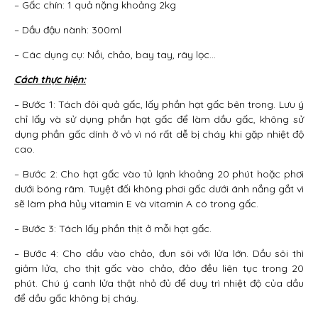
– Gấc chín: 1 quả nặng khoảng 2kg
– Dầu đậu nành: 300ml
– Các dụng cụ: Nồi, chảo, bay tay, rây lọc…
Cách thực hiện:
– Bước 1: Tách đôi quả gấc, lấy phần hạt gấc bên trong. Lưu ý
chỉ lấy và sử dụng phần hạt gấc để làm dầu gấc, không sử
dụng phần gấc dính ở vỏ vì nó rất dễ bị cháy khi gặp nhiệt độ
cao.
– Bước 2: Cho hạt gấc vào tủ lạnh khoảng 20 phút hoặc phơi
dưới bóng râm. Tuyệt đối không phơi gấc dưới ánh nắng gắt vì
sẽ làm phá hủy vitamin E và vitamin A có trong gấc.
– Bước 3: Tách lấy phần thịt ở mỗi hạt gấc.
– Bước 4: Cho dầu vào chảo, đun sôi với lửa lớn. Dầu sôi thì
giảm lửa, cho thịt gấc vào chảo, đảo đều liên tục trong 20
phút. Chú ý canh lửa thật nhỏ đủ để duy trì nhiệt độ của dầu
để dầu gấc không bị cháy.