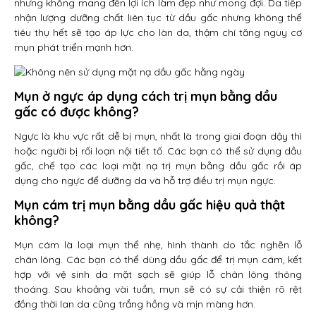
nhưng không mang đến lợi ích làm đẹp như mong đợi. Da tiếp
nhận lượng dưỡng chất liên tục từ dầu gấc nhưng không thể
tiêu thụ hết sẽ tạo áp lực cho làn da, thậm chí tăng nguy cơ
mụn phát triển mạnh hơn.
Mụn ở ngực áp dụng cách trị mụn bằng dầu
gấc có được không?
Ngực là khu vực rất dễ bị mụn, nhất là trong giai đoạn dậy thì
hoặc người bị rối loạn nội tiết tố. Các bạn có thể sử dụng dầu
gấc, chế tạo các loại mặt nạ trị mụn bằng dầu gấc rồi áp
dụng cho ngực để dưỡng da và hỗ trợ điều trị mụn ngực.
Mụn cám trị mụn bằng dầu gấc hiệu quả thật
không?
Mụn cám là loại mụn thể nhẹ, hình thành do tắc nghẽn lỗ
chân lông. Các bạn có thể dùng dầu gấc để trị mụn cám, kết
hợp với vệ sinh da mặt sạch sẽ giúp lỗ chân lông thông
thoáng. Sau khoảng vài tuần, mụn sẽ có sự cải thiện rõ rệt
đồng thời lan da cũng trắng hồng và mịn màng hơn.