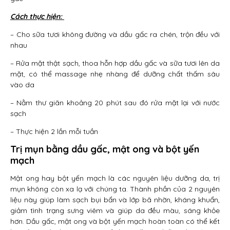
Cách thực hiện:
– Cho sữa tươi không đường và dầu gấc ra chén, trộn đều với
nhau
– Rửa mặt thật sạch, thoa hỗn hợp dầu gấc và sữa tươi lên da
mặt, có thể massage nhẹ nhàng để dưỡng chất thấm sâu
vào da
– Nằm thư giãn khoảng 20 phút sau đó rửa mặt lại với nước
sạch
– Thực hiện 2 lần mỗi tuần
Trị mụn bằng dầu gấc, mật ong và bột yến
mạch
Mật ong hay bột yến mạch là các nguyên liệu dưỡng da, trị
mụn không còn xa lạ với chúng ta. Thành phần của 2 nguyên
liệu này giúp làm sạch bụi bẩn và lớp bã nhờn, kháng khuẩn,
giảm tình trạng sưng viêm và giúp da đều màu, sáng khỏe
hơn. Dầu gấc, mật ong và bột yến mạch hoàn toàn có thể kết