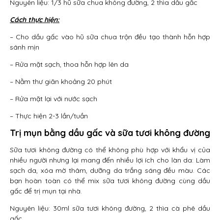
Nguyên liệu: 1/3 hũ sữa chua không đường, 2 thìa dầu gấc
Cách thực hiện:
– Cho dầu gấc vào hũ sữa chua trộn đều tạo thành hỗn hợp
sánh mịn
– Rửa mặt sạch, thoa hỗn hợp lên da
– Nằm thư giãn khoảng 20 phút
– Rửa mặt lại với nước sạch
– Thực hiện 2-3 lần/tuần
Trị mụn bằng dầu gấc và sữa tươi không đường
Sữa tươi không đường có thể không phù hợp với khẩu vị của
nhiều người nhưng lại mang đến nhiều lợi ích cho làn da: Làm
sạch da, xóa mờ thâm, dưỡng da trắng sáng đều màu. Các
bạn hoàn toàn có thể mix sữa tươi không đường cùng dầu
gấc để trị mụn tại nhà.
Nguyên liệu: 30ml sữa tươi không đường, 2 thìa cà phê dầu
gấc