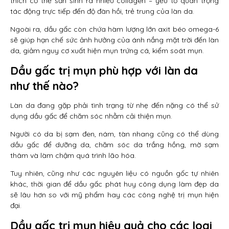
thích cơ thể sản sinh ra nhiều collagen – yếu tố quan trọng
tác động trực tiếp đến độ đàn hồi, trẻ trung của làn da.
Ngoài ra, dầu gấc còn chứa hàm lượng lớn axit béo omega-6
sẽ giúp hạn chế sức ảnh hưởng của ánh nắng mặt trời đến làn
da, giảm nguy cơ xuất hiện mụn trứng cá, kiểm soát mụn.
Dầu gấc trị mụn phù hợp với làn da
như thế nào?
Làn da đang gặp phải tình trạng từ nhẹ đến nặng có thể sử
dụng dầu gấc để chăm sóc nhằm cải thiện mụn.
Người có da bị sạm đen, nám, tàn nhang cũng có thể dùng
dầu gấc để dưỡng da, chăm sóc da trắng hồng, mờ sạm
thâm và làm chậm quá trình lão hóa.
Tuy nhiên, cũng như các nguyên liệu có nguồn gốc tự nhiên
khác, thời gian để dầu gấc phát huy công dụng làm đẹp da
sẽ lâu hơn so với mỹ phẩm hay các công nghệ trị mụn hiện
đại.
Dầu gấc trị mụn hiệu quả cho các loại