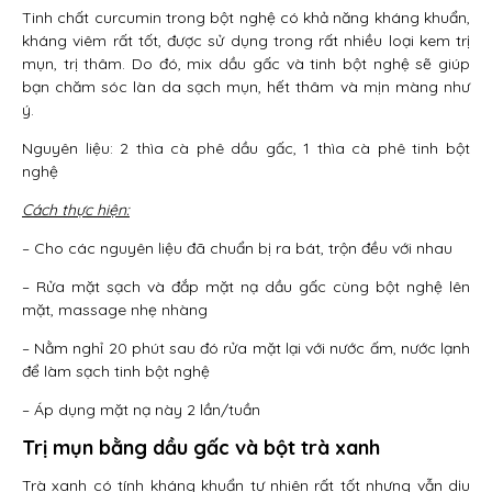
Tinh chất curcumin trong bột nghệ có khả năng kháng khuẩn,
kháng viêm rất tốt, được sử dụng trong rất nhiều loại kem trị
mụn, trị thâm. Do đó, mix dầu gấc và tinh bột nghệ sẽ giúp
bạn chăm sóc làn da sạch mụn, hết thâm và mịn màng như
ý.
Nguyên liệu: 2 thìa cà phê dầu gấc, 1 thìa cà phê tinh bột
nghệ
Cách thực hiện:
– Cho các nguyên liệu đã chuẩn bị ra bát, trộn đều với nhau
– Rửa mặt sạch và đắp mặt nạ dầu gấc cùng bột nghệ lên
mặt, massage nhẹ nhàng
– Nằm nghỉ 20 phút sau đó rửa mặt lại với nước ấm, nước lạnh
để làm sạch tinh bột nghệ
– Áp dụng mặt nạ này 2 lần/tuần
Trị mụn bằng dầu gấc và bột trà xanh
Trà xanh có tính kháng khuẩn tự nhiên rất tốt nhưng vẫn dịu