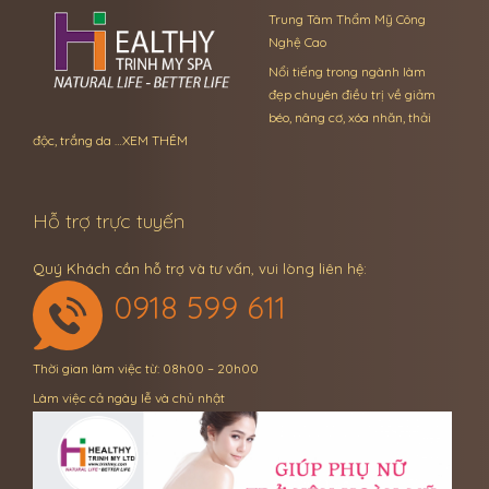
Trung Tâm Thẩm Mỹ Công
Nghệ Cao
Nổi tiếng trong ngành làm
đẹp chuyên điều trị về giảm
béo, nâng cơ, xóa nhăn, thải
độc, trắng da …
XEM THÊM
Hỗ trợ trực tuyến
Quý Khách cần hỗ trợ và tư vấn, vui lòng liên hệ:
0918 599 611
Thời gian làm việc từ: 08h00 – 20h00
Làm việc cả ngày lễ và chủ nhật