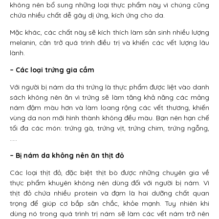
không nên bổ sung những loại thực phẩm này vì chúng cũng
chứa nhiều chất dễ gây dị ứng, kích ứng cho da.
Mặc khác, các chất này sẽ kích thích làm sản sinh nhiều lượng
melanin, cản trở quá trình điều trị và khiến các vết lượng lâu
lành.
– Các loại trứng gia cầm
Với người bị nám da thì trứng là thực phẩm được liệt vào danh
sách không nên ăn vì trứng sẽ làm tăng khả năng các mảng
nám đậm màu hơn và làm loang rộng các vết thương, khiến
vùng da non mới hình thành không đều màu. Bạn nên hạn chế
tối đa các món: trứng gà, trứng vịt, trứng chim, trứng ngỗng,
…..
– Bị nám da không nên ăn thịt đỏ
Các loại thịt đỏ, đặc biệt thịt bò được những chuyên gia về
thực phẩm khuyên không nên dùng đối với người bị nám. Vì
thịt đỏ chứa nhiều protein và đạm là hai dưỡng chất quan
trọng để giúp cơ bắp săn chắc, khỏe mạnh. Tuy nhiên khi
dùng nó trong quá trình trị nám sẽ làm các vết nám trở nên