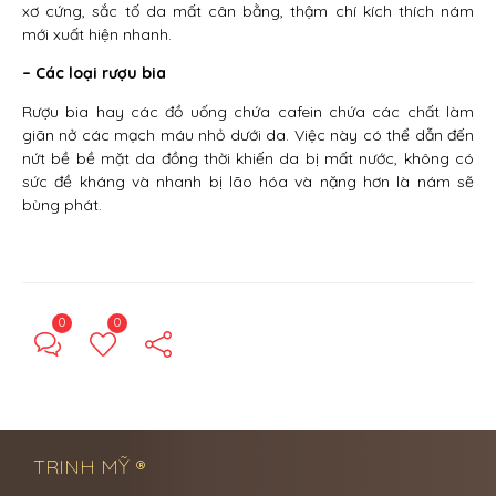
xơ cứng, sắc tố da mất cân bằng, thậm chí kích thích nám
mới xuất hiện nhanh.
– Các loại rượu bia
Rượu bia hay các đồ uống chứa cafein chứa các chất làm
giãn nở các mạch máu nhỏ dưới da. Việc này có thể dẫn đến
nứt bề bề mặt da đồng thời khiến da bị mất nước, không có
sức đề kháng và nhanh bị lão hóa và nặng hơn là nám sẽ
bùng phát.
0
0
← Previous Post
Next Post →
TRINH MỸ ®