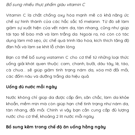
Bổ sung nhiều thực phẩm giàu vitamin C
Vitamin C là chất chống oxy hóa mạnh mẽ có khả năng ức
chế sự hình thành của các hắc sắc tố melanin. Từ đó sẽ làm
giảm sự xuất hiện của vết nám da, tàn nhang, cũng như giúp
tái tạo tế bào mới và làm trắng da. Ngoài ra, nó còn có tác
dụng làm mờ sẹo, ức chế quá trình lão hóa, kích thích tăng độ
đàn hồi và làm se khít lỗ chân lông.
Bạn có thể bổ sung viatamin C cho cơ thể từ những loại thức
uống giải khát quen thuộc: cam, chanh, bưởi, dâu tây, lê, táo,
cà chua… sẽ giúp giảm tình trạng nám da, xóa mờ đồi mồi,
các đốm nâu và dưỡng trắng da hiệu quả.
Uống đủ nước mỗi ngày
Nước không chỉ giúp da được cấp ẩm, săn chắc, làm da khỏe
khoắn, mềm mịn mà còn giúp hạn chế tình trạng như nám da,
tàn nhang, đồi mồi. Chính vì vậy bạn cần cung cấp đủ lượng
nước cho cơ thể, khoảng 2 lít nước mỗi ngày.
Bổ sung kẽm trong chế độ ăn uống hằng ngày