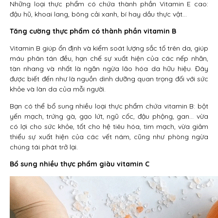
Những loại thực phẩm có chứa thành phần Vitamin E cao:
đậu hũ, khoai lang, bông cải xanh, bí hay dầu thực vật…
Tăng cường thực phẩm có thành phần vitamin B
Vitamin B giúp ổn định và kiểm soát lượng sắc tố trên da, giúp
máu phân tán đều, hạn chế sự xuất hiện của các nếp nhăn,
tàn nhang và nhất là ngăn ngừa lão hóa da hữu hiệu. Đây
được biết đến như là nguồn dinh dưỡng quan trọng đối với sức
khỏe và làn da của mỗi người.
Bạn có thể bổ sung nhiều loại thực phẩm chứa vitamin B: bột
yến mạch, trứng gà, gạo lứt, ngũ cốc, đậu phộng, gan… vừa
có lợi cho sức khỏe, tốt cho hệ tiêu hóa, tim mạch, vừa giảm
thiểu sự xuất hiện của các vết nám, cũng như phòng ngừa
chúng tái phát trở lại.
Bổ sung nhiều thực phẩm giàu vitamin C