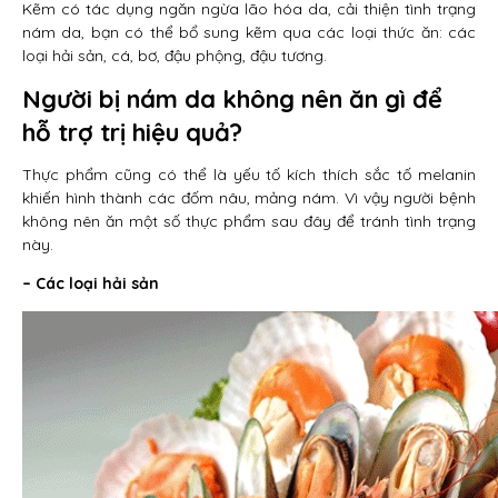
Kẽm có tác dụng ngăn ngừa lão hóa da, cải thiện tình trạng
nám da, bạn có thể bổ sung kẽm qua các loại thức ăn: các
loại hải sản, cá, bơ, đậu phộng, đậu tương.
Người bị nám da không nên ăn gì để
hỗ trợ trị hiệu quả?
Thực phẩm cũng có thể là yếu tố kích thích sắc tố melanin
khiến hình thành các đốm nâu, mảng nám. Vì vậy người bệnh
không nên ăn một số thực phẩm sau đây để tránh tình trạng
này.
– Các loại hải sản