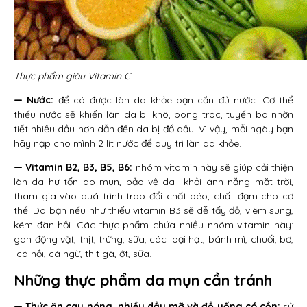
Thực phẩm giàu Vitamin C
— Nước:
để có được làn da khỏe bạn cần đủ nước. Cơ thể
thiếu nước sẽ khiến làn da bị khô, bong tróc, tuyến bã nhờn
tiết nhiều dầu hơn dẫn đến da bị đổ dầu. Vì vậy, mỗi ngày bạn
hãy nạp cho mình 2 lít nước để duy trì làn da khỏe.
— Vitamin B2, B3, B5, B6:
nhóm vitamin này sẽ giúp cải thiện
làn da hư tổn do mụn, bảo vệ da khỏi ánh nắng mặt trời,
tham gia vào quá trình trao đổi chất béo, chất đạm cho cơ
thể. Da bạn nếu như thiếu vitamin B3 sẽ dễ tấy đỏ, viêm sung,
kém đàn hồi. Các thực phẩm chứa nhiều nhóm vitamin này:
gan động vật, thịt, trứng, sữa, các loại hạt, bánh mì, chuối, bơ,
cá hồi, cá ngừ, thịt gà, ớt, sữa.
Những thực phẩm da mụn cần tránh
— Thức ăn cay nóng, nhiều dầu mỡ và đồ uống có cồn:
sử