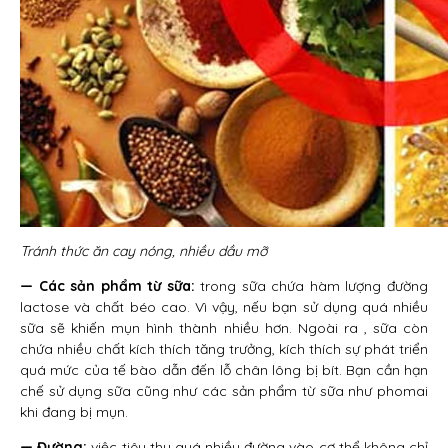
Tránh thức ăn cay nóng, nhiều dầu mỡ
— Các sản phẩm từ sữa:
trong sữa chứa hàm lượng đường
lactose và chất béo cao. Vì vậy, nếu bạn sử dụng quá nhiều
sữa sẽ khiến mụn hình thành nhiều hơn. Ngoài ra , sữa còn
chứa nhiều chất kích thích tăng trưởng, kích thích sự phát triển
quá mức của tế bào dẫn đến lỗ chân lông bị bít. Bạn cần hạn
chế sử dụng sữa cũng như các sản phẩm từ sữa như phomai
khi đang bị mụn.
— Đường:
việc tiêu thụ quá nhiều đường vào cơ thể không chỉ