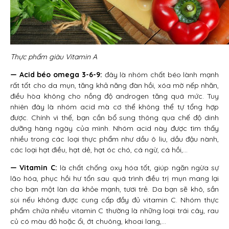
Thực phẩm giàu Vitamin A
— Acid béo omega 3-6-9:
đây là nhóm chất béo lành mạnh
rất tốt cho da mụn, tăng khả năng đàn hồi, xóa mờ nếp nhăn,
điều hòa không cho nồng độ androgen tăng quá mức. Tuy
nhiên đây là nhóm acid mà cơ thể không thể tự tổng hợp
được. Chính vì thế, bạn cần bổ sung thông qua chế độ dinh
dưỡng hàng ngày của mình. Nhóm acid này được tìm thấy
nhiều trong các loại thực phẩm như dầu ô liu, dầu đậu nành,
các loại hạt điều, hạt dẻ, hạt óc chó, cá ngừ, cá hồi,…
— Vitamin C:
là chất chống oxy hóa tốt, giúp ngăn ngừa sự
lão hóa, phục hồi hư tổn sau quá trình điều trị mụn mang lại
cho bạn một làn da khỏe mạnh, tươi trẻ. Da bạn sẽ khô, sần
sùi nếu không được cung cấp đầy đủ vitamin C. Nhóm thực
phẩm chứa nhiều vitamin C thường là những loại trái cây, rau
củ có màu đỏ hoặc ổi, ớt chuông, khoai lang,…