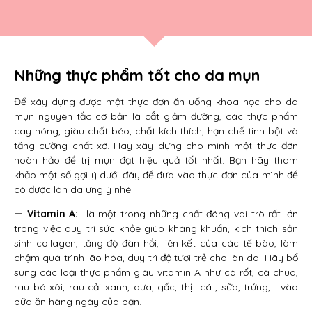
Những thực phẩm tốt cho da mụn
Để xây dựng được một thực đơn ăn uống khoa học cho da
mụn nguyên tắc cơ bản là cắt giảm đường, các thực phẩm
cay nóng, giàu chất béo, chất kích thích, hạn chế tinh bột và
tăng cường chất xơ. Hãy xây dựng cho mình một thực đơn
hoàn hảo để trị mụn đạt hiệu quả tốt nhất. Bạn hãy tham
khảo một số gợi ý dưới đây để đưa vào thực đơn của mình để
có được làn da ưng ý nhé!
— Vitamin A:
là một trong những chất đóng vai trò rất lớn
trong việc duy trì sức khỏe giúp kháng khuẩn, kích thích sản
sinh collagen, tăng độ đàn hồi, liên kết của các tế bào, làm
chậm quá trình lão hóa, duy trì độ tươi trẻ cho làn da. Hãy bổ
sung các loại thực phẩm giàu vitamin A như cà rốt, cà chua,
rau bó xôi, rau cải xanh, dưa, gấc, thịt cá , sữa, trứng,… vào
bữa ăn hàng ngày của bạn.