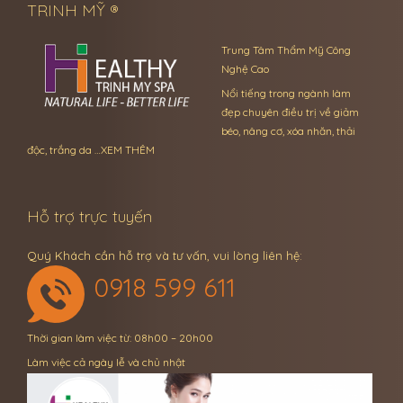
TRINH MỸ ®
Trung Tâm Thẩm Mỹ Công
Nghệ Cao
Nổi tiếng trong ngành làm
đẹp chuyên điều trị về giảm
béo, nâng cơ, xóa nhăn, thải
độc, trắng da …
XEM THÊM
Hỗ trợ trực tuyến
Quý Khách cần hỗ trợ và tư vấn, vui lòng liên hệ:
0918 599 611
Thời gian làm việc từ: 08h00 – 20h00
Làm việc cả ngày lễ và chủ nhật