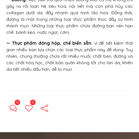
gây ra rối loạn hệ tiêu hóa, nội tiết mà còn phá hủy các
collagen dưới da, đẩy nhanh quá trình lão hóa. Đồng thời,
đường là một trong những loại thực phẩm thúc đẩy sự hình
thành mụn. Những loại thực phẩm chứa đường bạn nên hạn
chế: bánh kẹo, nước ngọt, cơm,…
— Thực phẩm đóng hộp, chế biến sẵn:
vì để tiết kiệm thời
gian nhiều bạn lựa chọn các loại thực phẩm này để dùng. Tuy
nhiên, chúng thường chứa rất nhiều muối, chất béo, đường và
các chất hóa học, chất bảo quản không tốt cho làn da, khiến
da tiết nhiều dầu hơn, dễ bị mụn.
0
0
← Previous Post
Next Post →