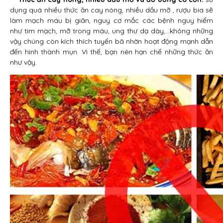
dụng quá nhiều thức ăn cay nóng, nhiều dầu mỡ , rượu bia sẽ
làm mạch máu bị giãn, nguy cơ mắc các bệnh nguy hiểm
như tim mạch, mỡ trong máu, ung thư dạ dày,…không những
vậy chúng còn kích thích tuyến bã nhờn hoạt động mạnh dẫn
đến hình thành mụn. Vì thế, bạn nên hạn chế những thức ăn
như vậy.