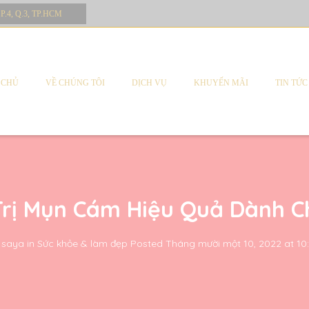
 P.4, Q.3, TP.HCM
 CHỦ
VỀ CHÚNG TÔI
DỊCH VỤ
KHUYẾN MÃI
TIN TỨC
Trị Mụn Cám Hiệu Quả Dành C
h saya
in
Sức khỏe & làm đẹp
Posted
Tháng mười một 10, 2022 at 10