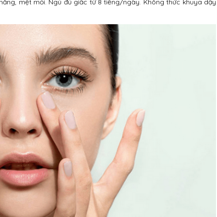
 thẳng, mệt mỏi. Ngủ đủ giấc từ 8 tiếng/ngày. Không thức khuya dậy