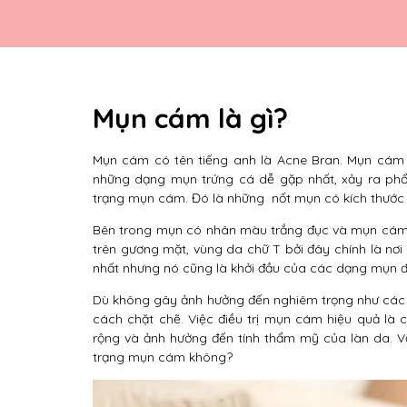
Mụn cám là gì?
Mụn cám có tên tiếng anh là Acne Bran. Mụn cám c
những dạng mụn trứng cá dễ gặp nhất, xảy ra phổ 
trạng mụn cám. Đó là những nốt mụn có kích thước r
Bên trong mụn có nhân màu trắng đục và mụn cám t
trên gương mặt, vùng da chữ T bởi đây chính là n
nhất nhưng nó cũng là khởi đầu của các dạng mụn đ
Dù không gây ảnh hưởng đến nghiêm trọng như các
cách chặt chẽ. Việc điều trị mụn cám hiệu quả là c
rộng và ảnh hưởng đến tính thẩm mỹ của làn da. 
trạng mụn cám không?