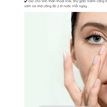
✔️ Giữ cho tinh thần thoải mái, thư giãn tránh căng
sớm và nhớ uống đủ 2 lít nước mỗi ngày…