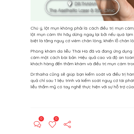
Chú ý, lột mụn không phải là cách điều trị mụn cám
lột mụn cám thì hãy dừng ngay lại bởi nếu quá lạ
biệt là tăng nguy cơ viêm chân lông, khiến lỗ chân 
Phòng khám da liễu Thái Hà đã và đang ứng dụng 
cám một cách bài bản. Hiệu quả cao và độ an toàn
khách hàng đến thăm khám và điều trị mụn cám tro
Dr.thaiha cũng sẽ giúp bạn kiểm soát và điều trị hà
quả chỉ sau 1 liệu trình và kiểm soát nguy cơ tái ph
liễu thẩm mỹ có tay nghề thực hiện với sự hỗ trợ của
0
0