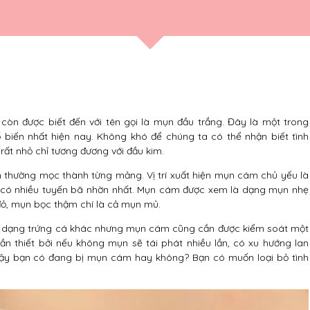
òn được biết đến với tên gọi là mụn đầu trắng. Đây là một trong
biến nhất hiện nay. Không khó để chúng ta có thể nhận biết tình
ất nhỏ chỉ tương đương với đầu kim.
hường mọc thành từng mảng. Vị trí xuất hiện mụn cám chủ yếu là
ơi có nhiều tuyến bã nhờn nhất. Mụn cám được xem là dạng mụn nhẹ
ỏ, mụn bọc thậm chí là cả mụn mủ.
 dạng trứng cá khác nhưng mụn cám cũng cần được kiểm soát một
ần thiết bởi nếu không mụn sẽ tái phát nhiều lần, có xu hướng lan
Vậy bạn có đang bị mụn cám hay không? Bạn có muốn loại bỏ tình