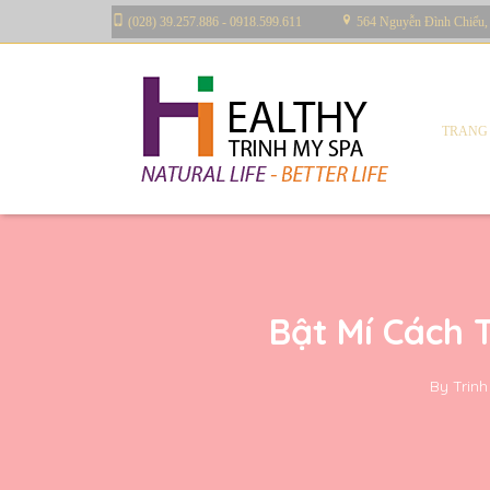
(028) 39.257.886 - 0918.599.611
564 Nguyễn Đình Chiểu,
TRANG
Bật Mí Cách 
By
Trin