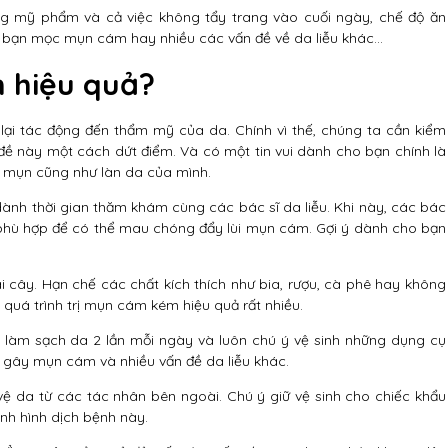
ng mỹ phẩm và cả việc không tẩy trang vào cuối ngày, chế độ ăn
a bạn mọc mụn cám hay nhiều các vấn đề về da liễu khác…
 hiệu quả?
ại tác động đến thẩm mỹ của da. Chính vì thế, chúng ta cần kiểm
đề này một cách dứt điểm. Và có một tin vui dành cho bạn chính là
ề mụn cũng như làn da của mình.
ành thời gian thăm khám cùng các bác sĩ da liễu. Khi này, các bác
 phù hợp để có thể mau chóng đẩy lùi mụn cám. Gợi ý dành cho bạn
i cây. Hạn chế các chất kích thích như bia, rượu, cà phê hay không
 quá trình trị mụn cám kém hiệu quả rất nhiều.
để làm sạch da 2 lần mỗi ngày và luôn chú ý vệ sinh những dụng cụ
 gây mụn cám và nhiều vấn đề da liễu khác.
ệ da từ các tác nhân bên ngoài. Chú ý giữ vệ sinh cho chiếc khẩu
nh hình dịch bệnh này.