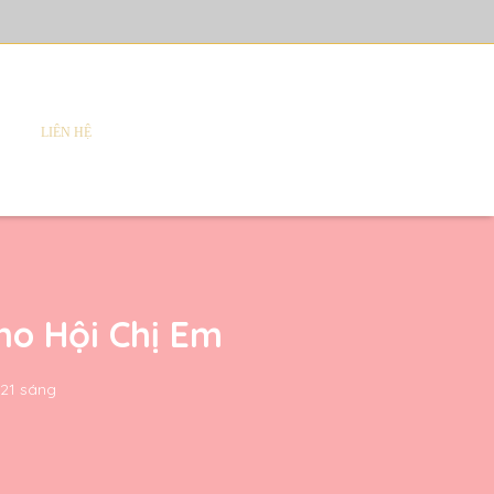
LIÊN HỆ
ho Hội Chị Em
:21 sáng