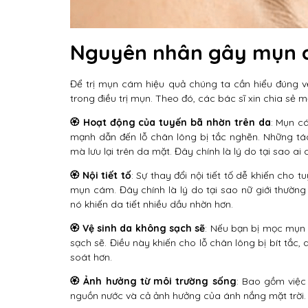
Nguyên nhân gây mụn c
Để trị mụn cám hiệu quả chúng ta cần hiểu đúng v
trong điều trị mụn. Theo đó, các bác sĩ xin chia s
🏵️ Hoạt động của tuyến bã nhờn trên da
: Mụn c
mạnh dẫn đến lỗ chân lông bị tắc nghẽn. Những tá
mà lưu lại trên da mặt. Đây chính là lý do tại sao a
🏵️ Nội tiết tố
: Sự thay đổi nội tiết tố dễ khiến ch
mụn cám. Đây chính là lý do tại sao nữ giới thường 
nó khiến da tiết nhiều dầu nhờn hơn.
🏵️ Vệ sinh da không sạch sẽ
: Nếu bạn bị mọc mụn 
sạch sẽ. Điều này khiến cho lỗ chân lông bị bít tắc,
soát hơn.
🏵️ Ảnh hưởng từ môi trường sống
: Bao gồm việc
nguồn nước và cả ảnh hưởng của ánh nắng mặt trời.