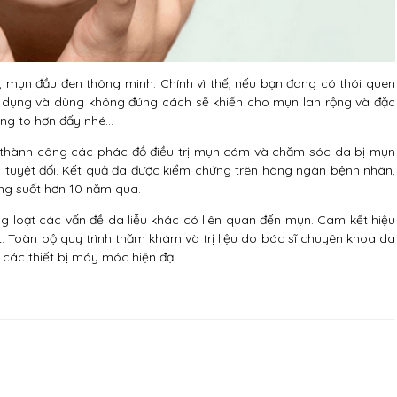
, mụn đầu đen thông minh. Chính vì thế, nếu bạn đang có thói quen
m dụng và dùng không đúng cách sẽ khiến cho mụn lan rộng và đặc
lông to hơn đấy nhé…
thành công các phác đồ điều trị mụn cám và chăm sóc da bị mụn
 tuyệt đối. Kết quả đã được kiểm chứng trên hàng ngàn bệnh nhân,
ng suốt hơn 10 năm qua.
ng loạt các vấn đề da liễu khác có liên quan đến mụn. Cam kết hiệu
át. Toàn bộ quy trình thăm khám và trị liệu do bác sĩ chuyên khoa da
 các thiết bị máy móc hiện đại.