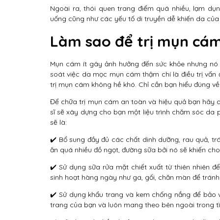
Ngoài ra, thói quen trang điểm quá nhiều, lạm dụ
uống cũng như các yếu tố di truyền dễ khiến da củ
Làm sao để trị mụn cám
Mụn cám ít gây ảnh hưởng đến sức khỏe nhưng nó l
soát việc da mọc mụn cám thậm chí là điều trị vấn 
trị mụn cám không hề khó. Chỉ cần bạn hiểu đúng v
Để chữa trị mụn cám an toàn và hiệu quả bạn hãy d
sĩ sẽ xây dựng cho bạn một liệu trình chăm sóc da
sẽ là:
✔️ Bổ sung đầy đủ các chất dinh dưỡng, rau quả, trá
ăn quá nhiều đồ ngọt, đường sữa bởi nó sẽ khiến cho
✔️ Sử dụng sữa rửa mặt chiết xuất từ thiên nhiên 
sinh hoạt hàng ngày như ga, gối, chăn màn để tránh
✔️ Sử dụng khẩu trang và kem chống nắng để bảo v
trang của bạn và luôn mang theo bên ngoài trong tì