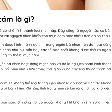
ám là gì?
ề cơ chế hình thành loại mụn này. Đây cũng là nguyên tắc cơ bản
ẻ một vài nguyên nhân khiến cho mụn cám mọc nhiều trên da như sau:
ám được hình thành do tình trạng tuyến bã nhờn trên da hoạt động
c nhân như bụi bẩn hay các tế bào chết không được thải ra ngoài
i cũng có thể bị mụn cám.
o tuyến bã nhờn hoạt động mạnh hơn và đó là nguyên nhân hình thành
bị nổi mụn nhiều hơn trong thời gian dùng các loại thuốc tránh bởi
cám sẽ không thể loại trừ nguyên nhân là do bạn vệ sinh da không
 da bị bẩn nhiều. Khi này, tình trạng mụn sẽ lan rộng hơn và khó kiểm
 bạn sống ở những nơi có nguồn không khí bị ô nhiễm, sự ô nhiễm