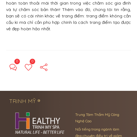
hoàn toàn thoải mái thời gian trong việc chăm sóc gia đình
và tự chăm sóc bản thân! Thêm vào đó, chúng tôi tin rằng,
bạn sẽ có cái nhìn khác về trang điểm: trang điểm không cần
cầu kì mà chỉ cần phù hợp chính là cách trang điểm tạo được
vẻ đẹp hoàn hảo nhất.
0
0
← Previous Post
Next Post →
TRINH MỸ ®
Trung Tâm Thẩm Mỹ Công
Nghệ Cao
Nổi tiếng trong ngành làm
đẹp chuyên điều trị về giảm