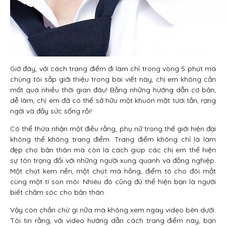
Giờ đây, với cách trang điểm đi làm chỉ trong vòng 5 phút mà
chúng tôi sắp giới thiệu trong bài viết này, chị em không cần
mất quá nhiều thời gian đâu! Bằng những hướng dẫn cơ bản,
dễ làm, chị em đã có thể sở hữu một khuôn mặt tươi tắn, rạng
ngời và đầy sức sống rồi!
Có thể thừa nhận một điều rằng, phụ nữ trong thế giới hiện đại
không thể không trang điểm. Trang điểm không chỉ là làm
đẹp cho bản thân mà còn là cách giúp các chị em thể hiện
sự tôn trọng đối với những người xung quanh và đồng nghiệp.
Một chút kem nền, một chút má hồng, điểm tô cho đôi mắt
cùng một tí son môi. Nhiêu đó cũng đủ thể hiện bạn là người
biết chăm sóc cho bản thân.
Vậy còn chần chừ gì nữa mà không xem ngay video bên dưới.
Tôi tin rằng, với video hướng dẫn cách trang điểm này, bạn