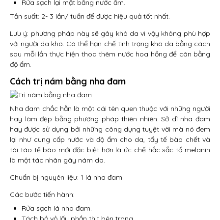
Rửa sạch lại mặt bằng nước ấm.
Tần suất: 2- 3 lần/ tuần để được hiệu quả tốt nhất.
Lưu ý: phương pháp này sẽ gây khô da vì vậy không phù hợp
với người da khô. Có thể hạn chế tình trạng khô da bằng cách
sau mỗi lần thực hiện thoa thêm nước hoa hồng để cân bằng
độ ẩm.
Cách trị nám bằng nha đam
Nha đam chắc hẳn là một cái tên quen thuộc với những người
hay làm đẹp bằng phương pháp thiên nhiên. Sở dĩ nha đam
hay được sử dụng bởi những công dụng tuyệt vời mà nó đem
lại như cung cấp nước và độ ẩm cho da, tẩy tế bào chết và
tái táo tế bào mới đặc biệt hơn là ức chế hắc sắc tố melanin
là một tác nhân gây nám da.
Chuẩn bị nguyên liệu: 1 lá nha đam.
Các bước tiến hành:
Rửa sạch lá nha đam.
Tách bỏ vỏ lấy phần thịt bên trong.