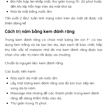
Bôi hỗn hợp lên khắp mặt, thư giãn trong 15- 20 phút hoặc
đến khi lớp hỗn hợp trên da mặt khô lại.
Rửa lại mặt bằng nước ấm.
Tần suất 2 lần/ tuần tình trạng nám trên da mặt sẽ được cải
thiện đáng kể.
Cách trị nám bằng kem đánh răng
Trong kem đánh răng có chứa một lượng lớn ion F- có tác
dụng làm trắng và tái tạo làn da, dọn sạch tế bào chết, hấp
thụ hắc sắc tố melanin nhờ đó mà kem đánh răng được lựa
chọn cho việc trị nám rất được ưa chuộng.
Chuẩn bị nguyên liệu: kem đánh răng.
Các bước tiến hành:
Rửa sạch da mặt với nước ấm.
Lấy một lượng kem đánh răng vừa đủ bôi trực tiếp lên
vùng da bị nám.
Massage nhẹ nhàng để các thành phần trong kem đánh
răng dễ dàng thẩm thấu vào da.
Thư giãn trong 15 phút.