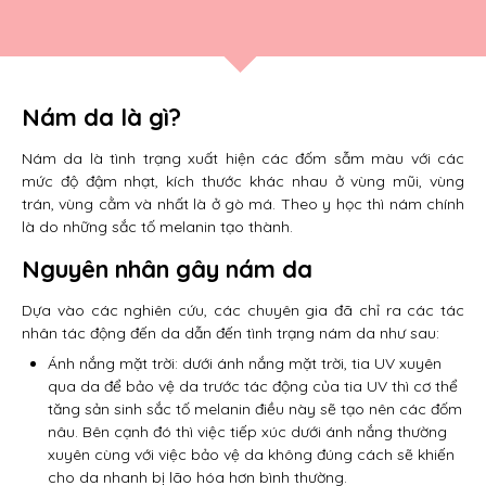
Nám da là gì?
Nám da là tình trạng xuất hiện các đốm sẫm màu với các
mức độ đậm nhạt, kích thước khác nhau ở vùng mũi, vùng
trán, vùng cằm và nhất là ở gò má. Theo y học thì nám chính
là do những sắc tố melanin tạo thành.
Nguyên nhân gây nám da
Dựa vào các nghiên cứu, các chuyên gia đã chỉ ra các tác
nhân tác động đến da dẫn đến tình trạng nám da như sau:
Ánh nắng mặt trời: dưới ánh nắng mặt trời, tia UV xuyên
qua da để bảo vệ da trước tác động của tia UV thì cơ thể
tăng sản sinh sắc tố melanin điều này sẽ tạo nên các đốm
nâu. Bên cạnh đó thì việc tiếp xúc dưới ánh nắng thường
xuyên cùng với việc bảo vệ da không đúng cách sẽ khiến
cho da nhanh bị lão hóa hơn bình thường.