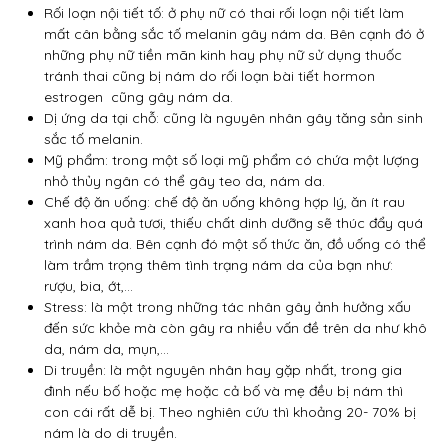
Rối loạn nội tiết tố: ở phụ nữ có thai rối loạn nội tiết làm
mất cân bằng sắc tố melanin gây nám da. Bên cạnh đó ở
những phụ nữ tiền mãn kinh hay phụ nữ sử dụng thuốc
tránh thai cũng bị nám do rối loạn bài tiết hormon
estrogen cũng gây nám da.
Dị ứng da tại chỗ: cũng là nguyên nhân gây tăng sản sinh
sắc tố melanin.
Mỹ phẩm: trong một số loại mỹ phẩm có chứa một lượng
nhỏ thủy ngân có thể gây teo da, nám da.
Chế độ ăn uống: chế độ ăn uống không hợp lý, ăn ít rau
xanh hoa quả tươi, thiếu chất dinh dưỡng sẽ thúc đẩy quá
trình nám da. Bên cạnh đó một số thức ăn, đồ uống có thể
làm trầm trọng thêm tình trạng nám da của bạn như:
rượu, bia, ớt,…
Stress: là một trong những tác nhân gây ảnh hưởng xấu
đến sức khỏe mà còn gây ra nhiều vấn đề trên da như khô
da, nám da, mụn,…
Di truyền: là một nguyên nhân hay gặp nhất, trong gia
đình nếu bố hoặc mẹ hoặc cả bố và mẹ đều bị nám thì
con cái rất dễ bị. Theo nghiên cứu thì khoảng 20- 70% bị
nám là do di truyền.