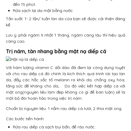
đến 15 phút.
Rửa sạch lại da mặt bằng nước.
Tần suất: 1- 2 lần/ tuần làn da của bạn sẽ được cải thiện đáng
kể.
Lưu ý: phải ngâm ít nhất 1 tháng, ngâm càng lâu thì hiệu quả
càng cao.
Trị nám, tàn nhang bằng mặt nạ diếp cá
Với hàm lượng vitamin C dồi dào đã đem lại công dụng tuyệt
vời cho rau diếp cá đó chính là kích thích quá trình tái tạo làn
da, đẩy các hắc sắc tố melanin ra khỏi da, chống oxy hóa,
tăng sức đề kháng cho da,… Do đó việc kết hợp diếp cá với
mật ong(nguyên liệu làm đẹp không có gì để bàn luận) sẽ là
một bộ đôi hoàn hảo trong việc trị nám.
Chuẩn bị nguyên liệu: 1 nắm rau diếp cá tươi, 2 thìa mật ong.
Các bước tiến hành:
Rửa rau diếp cá sạch bụi bẩn, để ráo nước.