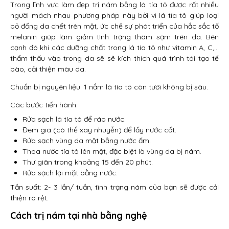
Trong lĩnh vực làm đẹp trị nám bằng lá tía tô được rất nhiều
người mách nhau phương pháp này bởi vì lá tía tô giúp loại
bỏ đống da chết trên mặt, ức chế sự phát triển của hắc sắc tố
melanin giúp làm giảm tình trạng thâm sạm trên da. Bên
cạnh đó khi các dưỡng chất trong lá tía tô như vitamin A, C,…
thẩm thấu vào trong da sẽ sẽ kích thích quá trình tái tạo tế
bào, cải thiện màu da.
Chuẩn bị nguyên liệu: 1 nắm lá tía tô còn tươi không bị sâu.
Các bước tiến hành:
Rửa sạch lá tía tô để ráo nước.
Đem giã (có thể xay nhuyễn) để lấy nước cốt.
Rửa sạch vùng da mặt bằng nước ấm.
Thoa nước tía tô lên mặt, đặc biệt là vùng da bị nám.
Thư giãn trong khoảng 15 đến 20 phút.
Rửa sạch lại mặt bằng nước.
Tần suất: 2- 3 lần/ tuần, tình trạng nám của bạn sẽ được cải
thiện rõ rệt.
Cách trị nám tại nhà bằng nghệ