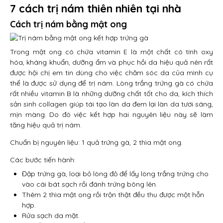
7 cách trị nám thiên nhiên tại nhà
Cách trị nám bằng mật ong
Trong mật ong có chứa vitamin E là một chất có tính oxy
hóa, kháng khuẩn, dưỡng ẩm và phục hồi da hiệu quả nên rất
được hội chị em tin dùng cho việc chăm sóc da của mình cụ
thể là được sử dụng để trị nám. Lòng trắng trứng gà có chứa
rất nhiều vitamin B là những dưỡng chất tốt cho da, kích thích
sản sinh collagen giúp tái tạo làn da đem lại làn da tươi sáng,
mịn màng. Do đó việc kết hợp hai nguyên liệu này sẽ làm
tăng hiệu quả trị nám.
Chuẩn bị nguyên liệu: 1 quả trứng gà, 2 thìa mật ong.
Các bước tiến hành:
Đập trứng gà, loại bỏ lòng đỏ để lấy lòng trắng trứng cho
vào cái bát sạch rồi đánh trứng bông lên.
Thêm 2 thìa mật ong rồi trộn thật đều thu được một hỗn
hợp.
Rửa sạch da mặt.