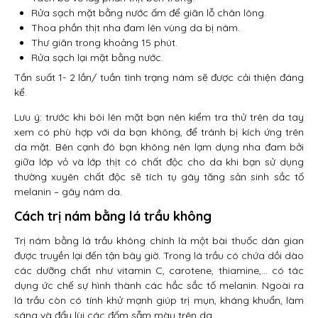
Rửa sạch mặt bằng nước ấm để giãn lỗ chân lông.
Thoa phần thịt nha đam lên vùng da bị nám.
Thư giãn trong khoảng 15 phút.
Rửa sạch lại mặt bằng nước.
Tần suất 1- 2 lần/ tuần tình trạng nám sẽ được cải thiện đáng
kể.
Lưu ý: trước khi bôi lên mặt bạn nên kiểm tra thử trên da tay
xem có phù hợp với da bạn không, để tránh bị kích ứng trên
da mặt. Bên cạnh đó bạn không nên lạm dụng nha đam bởi
giữa lớp vỏ và lớp thịt có chất độc cho da khi bạn sử dụng
thường xuyên chất độc sẽ tích tụ gây tăng sản sinh sắc tố
melanin – gây nám da.
Cách trị nám bằng lá trầu không
Trị nám bằng lá trầu không chính là một bài thuốc dân gian
được truyền lại đến tận bây giờ. Trong lá trầu có chứa dồi dào
các dưỡng chất như vitamin C, carotene, thiamine,… có tác
dụng ức chế sự hình thành các hắc sắc tố melanin. Ngoài ra
lá trầu còn có tính khử mạnh giúp trị mụn, kháng khuẩn, làm
sáng và đẩy lùi các đốm sẫm màu trên da.