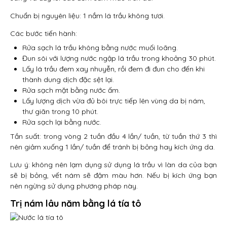
Chuẩn bị nguyên liệu: 1 nắm lá trầu không tươi.
Các bước tiến hành:
Rửa sạch lá trầu không bằng nước muối loãng.
Đun sôi với lượng nước ngập lá trầu trong khoảng 30 phút.
Lấy lá trầu đem xay nhuyễn, rồi đem đi đun cho đến khi
thành dung dịch đặc sệt lại.
Rửa sạch mặt bằng nước ấm.
Lấy lượng dịch vừa đủ bôi trực tiếp lên vùng da bị nám,
thư giãn trong 10 phút.
Rửa sạch lại bằng nước.
Tần suất: trong vòng 2 tuần đầu 4 lần/ tuần, từ tuần thứ 3 thì
nên giảm xuống 1 lần/ tuần để tránh bị bỏng hay kích ứng da.
Lưu ý: không nên lạm dụng sử dụng lá trầu vì làn da của bạn
sẽ bị bỏng, vết nám sẽ đậm màu hơn. Nếu bị kích ứng bạn
nên ngừng sử dụng phương pháp này.
Trị nám lâu năm bằng lá tía tô