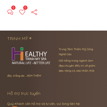
0
0
← Previous Post
Next Post →
TRINH MỸ ®
Trung Tâm Thẩm Mỹ Công
Nghệ Cao
Nổi tiếng trong ngành làm
đẹp chuyên điều trị về giảm
béo, nâng cơ, xóa nhăn, thải
độc, trắng da …
XEM THÊM
Hỗ trợ trực tuyến
Quý Khách cần hỗ trợ và tư vấn, vui lòng liên hệ: