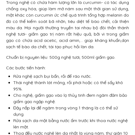
Trong nghệ có chứa hàm lượng lớn là curcumin- có tác dụng
chống oxy hóa, giúp làm mờ nám sau một thời gian sử dụng,
mặt khác còn curcumin ức chế quá trình tổng hợp melanin do
đó có thể kiểm soát bã nhờn, tiêu diệt tế bào chết, cải thiện
màu da. Mọi người thường truyền tai nhau bộ đôi thần thánh
nghệ tươi- giấm gạo trị nám rất hiệu quả, bởi vì trong giấm
gạo có chứa acid acetic, acid amin,… giúp kháng khuẩn,dọn
sạch tế bào da chết, tái tạo phục hồi làn da.
Chuẩn bị nguyên liệu: 500g nghệ tươi, 500ml giấm gạo.
Các bước tiến hành:
Rửa nghệ sạch bụi bẩn, rồi để ráo nước.
Thái nghệ thành lát mỏng, rồi phơi hoặc có thể sấy khô
95%.
Cho nghệ, giấm gạo vào lọ thủy tinh đem ngâm đảm bảo
giấm gạo ngập nghệ.
Đậy nắp lại để ngâm trong vòng 1 tháng là có thể sử
dụng.
Rửa sạch da mặt bằng nước ấm trước khi thoa nước nghệ
lên mặt.
Thoa đều nước nghệ lên da nhất là vùng nám, thư giãn 10