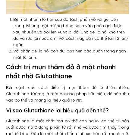
Bẻ một nhánh lô hội, sau đó tách phần vỏ với gel bên
trong. Nhúng một miếng bông sạch vào phần gel được
xay nhuyễn và bôi lên vùng bị đỏ. Chờ gel lô hội khô trên
da và rửa lại nước ấm. Với cách này bạn có thể làm 2 lần/
ngày.
Với phần gel lô hội còn dư, bạn nên bảo quản trong ngăn
mát tủ lạnh.
Cách trị mụn thâm đỏ ở mặt nhanh
nhất nhờ Glutathione
Bên cạnh các cách điều trị mụn thâm đỏ từ thiên nhiên,
Glutathione 100mg là một phương pháp hữu hiệu, dễ hấp thu
vào cơ thể và mang lại hiệu quả rõ rệt.
Vì sao Glutathione lại hiệu quả đến thế?
Glutathione là một chất mà cơ thể con người có thể tự sản
xuất được, nó ở dạng phân tử rất nhỏ và được tìm thấy trong
mọi tế bào. Đây là một chất chống lại oxy hóa rất mạnh mẽ.