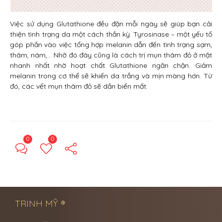
Việc sử dụng Glutathione đều đặn mỗi ngày sẽ giúp bạn cải
thiện tình trạng da một cách thần kỳ. Tyrosinase – một yếu tố
góp phần vào việc tổng hợp melanin dẫn đến tình trạng sạm,
thâm, nám,… Nhờ đó đây cũng là cách trị mụn thâm đỏ ở mặt
nhanh nhất nhờ hoạt chất Glutathione ngăn chặn. Giảm
melanin trong cơ thể sẽ khiến da trắng và mịn màng hơn. Từ
đó, các vết mụn thâm đỏ sẽ dần biến mất.
0
0
← Previous Post
Next Post →
TRINH MỸ ®