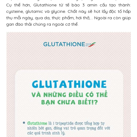
Cụ thể hơn, Glutathione từ tế bào 3 amin cấu tạo thành:
cysteine, glutamic và glycine. Chất này sẽ hút lấy độc tố hấp
thụ mỗi ngày, qua da, thực phẩm, hơi thở,… Ngoài ra còn giúp
gan đào thải chúng ra ngoài cơ thể.