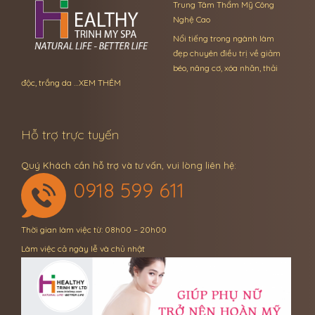
Trung Tâm Thẩm Mỹ Công
Nghệ Cao
Nổi tiếng trong ngành làm
đẹp chuyên điều trị về giảm
béo, nâng cơ, xóa nhăn, thải
độc, trắng da …
XEM THÊM
Hỗ trợ trực tuyến
Quý Khách cần hỗ trợ và tư vấn, vui lòng liên hệ:
0918 599 611
Thời gian làm việc từ: 08h00 – 20h00
Làm việc cả ngày lễ và chủ nhật