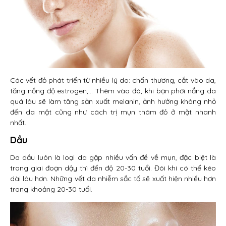
Các vết đỏ phát triển từ nhiều lý do: chấn thương, cắt vào da,
tăng nồng độ estrogen,… Thêm vào đó, khi bạn phơi nắng da
quá lâu sẽ làm tăng sản xuất melanin, ảnh hưởng không nhỏ
đến da mặt cũng như cách trị mụn thâm đỏ ở mặt nhanh
nhất.
Dầu
Da dầu luôn là loại da gặp nhiều vấn đề về mụn, đặc biệt là
trong giai đoạn dậy thì đến độ 20-30 tuổi. Đôi khi có thể kéo
dài lâu hơn. Những vết da nhiễm sắc tố sẽ xuất hiện nhiều hơn
trong khoảng 20-30 tuổi.