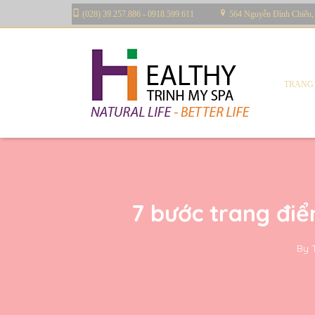
(028) 39.257.886 - 0918.599.611
564 Nguyễn Đình Chiểu,
TRANG
7 bước trang điể
By