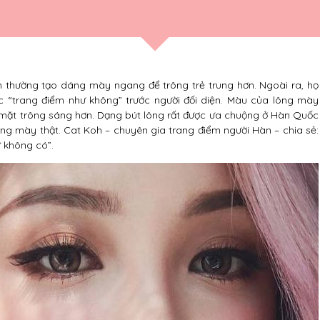
m thường tạo dáng mày ngang để trông trẻ trung hơn. Ngoài ra, họ
 “trang điểm như không” trước người đối diện. Màu của lông mày
 mặt trông sáng hơn. Dạng bút lông rất được ưa chuộng ở Hàn Quốc
ống mày thật. Cat Koh – chuyên gia trang điểm người Hàn – chia sẻ:
 không có”.