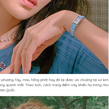
 phương Tây, màu hồng phớt hay đỏ lại được ưa chuộng tại xứ kim
ung quanh mắt. Theo Koh, cách trang điểm này khiến họ trông như
 Hàn Quốc.