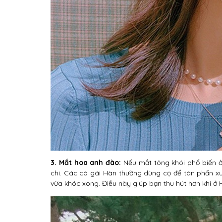
3. Mắt hoa anh đào:
Nếu mắt tông khói phổ biến ở
chi. Các cô gái Hàn thường dùng cọ để tán phấn x
vừa khóc xong. Điều này giúp bạn thu hút hơn khi ở