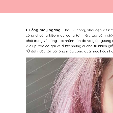
1. Lông mày ngang:
Thay vì cong, phái đẹp xứ ki
cũng chuộng kiểu mày cong tự nhiên, tạo cảm giác
phải trùng với tông tóc nhằm tôn da và giúp gương
vì giúp các cô gái vẽ được những đường tự nhiên gi
“Ở đất nước tôi, bộ lông mày cong quá mức hầu như