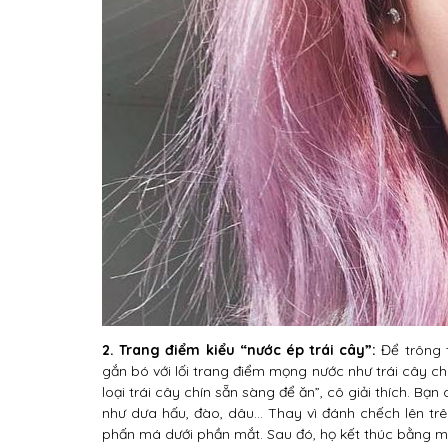
2. Trang điểm kiểu “nước ép trái cây”:
Để trông 
gắn bó với lối trang điểm mọng nước như trái cây ch
loại trái cây chín sẵn sàng để ăn”, cô giải thích. 
như dưa hấu, đào, dâu… Thay vì đánh chếch lên tr
phấn má dưới phần mắt. Sau đó, họ kết thúc bằng m