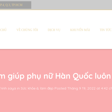
 P.4, Q.3, TP.HCM
 CHỦ
VỀ CHÚNG TÔI
DỊCH VỤ
KHUYẾN MÃI
TIN TỨC
m giúp phụ nữ Hàn Quốc luôn 
Trinh saya
in
Sức khỏe & làm đẹp
Posted
Tháng 9 19, 2022 at 4:42 c