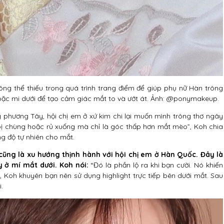
ông thể thiếu trong quá trình trang điểm để giúp phụ nữ Hàn trông
hoặc mi dưới để tạo cảm giác mắt to và ướt át. Ảnh: @ponymakeup.
phương Tây, hội chị em ở xứ kim chi lại muốn mình trông thơ ngây
bị chùng hoặc rủ xuống mà chỉ là góc thấp hơn mắt mèo”, Koh chia
ng độ tự nhiên cho mắt.
 cũng là xu hướng thịnh hành với hội chị em ở Hàn Quốc. Đây là
 ở mí mắt dưới. Koh nói:
“Đó là phần lộ ra khi bạn cười. Nó khiến
, Koh khuyên bạn nên sử dụng highlight trực tiếp bên dưới mắt. Sau
.