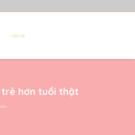
LIÊN HỆ
trẻ hơn tuổi thật
hiều