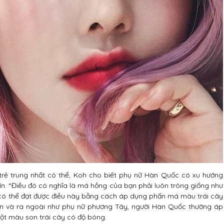
trẻ trung nhất có thể, Koh cho biết phụ nữ Hàn Quốc có xu hướng
ín. “Điều đó có nghĩa là má hồng của bạn phải luôn trông giống như
Bạn có thể đạt được điều này bằng cách áp dụng phấn má màu trái cây
ên và ra ngoài như phụ nữ phương Tây, người Hàn Quốc thường áp
ột màu son trái cây có độ bóng.