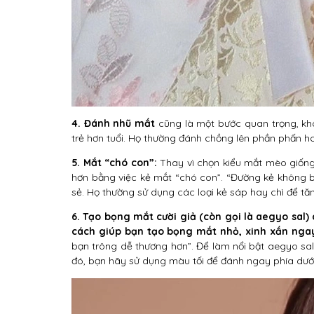
4. Đánh nhũ mắt
cũng là một bước quan trọng, kh
trẻ hơn tuổi. Họ thường đánh chồng lên phần phấn 
5. Mắt “chó con”:
Thay vì chọn kiểu mắt mèo giống 
hơn bằng việc kẻ mắt “chó con”. “Đường kẻ không 
sẻ. Họ thường sử dụng các loại kẻ sáp hay chì để tă
6. Tạo bọng mắt cười giả (còn gọi là aegyo sal)
cách giúp bạn tạo bọng mắt nhỏ, xinh xắn ngay
bạn trông dễ thương hơn”. Để làm nổi bật aegyo sal
đó, bạn hãy sử dụng màu tối để đánh ngay phía dưới