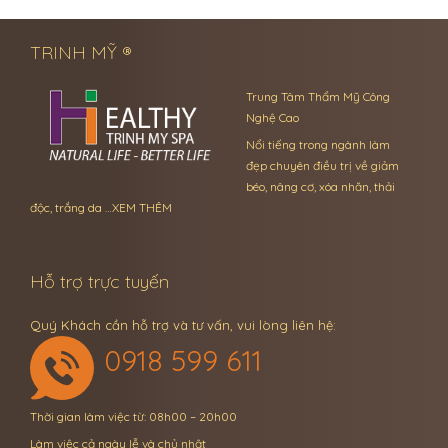
TRINH MỸ ®
Trung Tâm Thẩm Mỹ Công
Nghệ Cao
Nổi tiếng trong ngành làm
đẹp chuyên điều trị về giảm
béo, nâng cơ, xóa nhăn, thải
độc, trắng da …
XEM THÊM
Hỗ trợ trực tuyến
Quý Khách cần hỗ trợ và tư vấn, vui lòng liên hệ:
0918 599 611
Thời gian làm việc từ: 08h00 – 20h00
Làm việc cả ngày lễ và chủ nhật