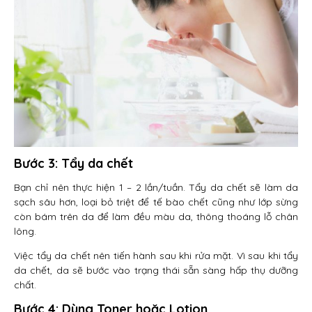
Bước 3: Tẩy da chết
Bạn chỉ nên thực hiện 1 – 2 lần/tuần. Tẩy da chết sẽ làm da
sạch sâu hơn, loại bỏ triệt để tế bào chết cũng như lớp sừng
còn bám trên da để làm đều màu da, thông thoáng lỗ chân
lông.
Việc tẩy da chết nên tiến hành sau khi rửa mặt. Vì sau khi tẩy
da chết, da sẽ bước vào trạng thái sẵn sàng hấp thụ dưỡng
chất.
Bước 4: Dùng Toner hoặc Lotion