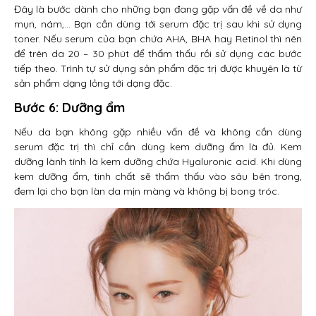
Đây là bước dành cho những bạn đang gặp vấn đề về da như
mụn, nám,… Bạn cần dùng tới serum đặc trị sau khi sử dụng
toner. Nếu serum của bạn chứa AHA, BHA hay Retinol thì nên
để trên da 20 – 30 phút để thẩm thấu rồi sử dụng các bước
tiếp theo. Trình tự sử dụng sản phẩm đặc trị được khuyên là từ
sản phẩm dạng lỏng tới dạng đặc.
Bước 6: Dưỡng ẩm
Nếu da bạn không gặp nhiều vấn đề và không cần dùng
serum đặc trị thì chỉ cần dùng kem dưỡng ẩm là đủ. Kem
dưỡng lành tính là kem dưỡng chứa Hyaluronic acid. Khi dùng
kem dưỡng ẩm, tinh chất sẽ thẩm thấu vào sâu bên trong,
đem lại cho bạn làn da mịn màng và không bị bong tróc.