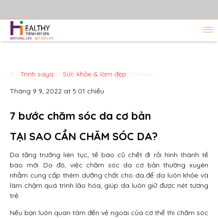
By
Trinh saya
in
Sức khỏe & làm đẹp
Posted
Tháng 9 9, 2022 at 5:01 chiều
7 bước chăm sóc da cơ bản
TẠI SAO CẦN CHĂM SÓC DA?
Da tăng trưởng liên tục, tế bào cũ chết đi rồi hình thành tế
bào mới. Do đó, việc chăm sóc da cơ bản thường xuyên
nhằm cung cấp thêm dưỡng chất cho da để da luôn khỏe và
làm chậm quá trình lão hóa, giúp da luôn giữ được nét tương
trẻ.
Nếu bạn luôn quan tâm đến vẻ ngoài của cơ thể thì chăm sóc