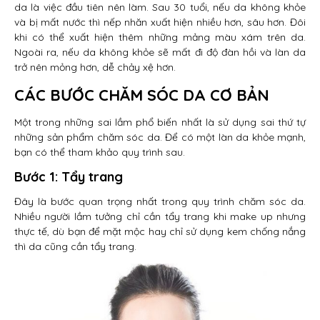
da là việc đầu tiên nên làm. Sau 30 tuổi, nếu da không khỏe
và bị mất nước thì nếp nhăn xuất hiện nhiều hơn, sâu hơn. Đôi
khi có thể xuất hiện thêm những mảng màu xám trên da.
Ngoài ra, nếu da không khỏe sẽ mất đi độ đàn hồi và làn da
trở nên mỏng hơn, dễ chảy xệ hơn.
CÁC BƯỚC CHĂM SÓC DA CƠ BẢN
Một trong những sai lầm phổ biến nhất là sử dụng sai thứ tự
những sản phẩm chăm sóc da. Để có một làn da khỏe mạnh,
bạn có thể tham khảo quy trình sau.
Bước 1: Tẩy trang
Đây là bước quan trọng nhất trong quy trình chăm sóc da.
Nhiều người lầm tưởng chỉ cần tẩy trang khi make up nhưng
thực tế, dù bạn để mặt mộc hay chỉ sử dụng kem chống nắng
thì da cũng cần tẩy trang.