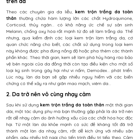
trên da
Theo các chuyên gia da liễu,
kem trộn trắng da toàn
thân
thường chứa hàm lượng lớn các chất Hydroquinone,
Corticoid, thủy ngân… có khả năng ức chế sự sản sinh
Melanin, chống oxy hóa rất mạnh từ đó sẽ làm trắng da. Thế
nhưng, qua kiểm định các loại kem trộn làm trắng da, cơ
quan chức năng cho biết, các chất sử dụng trong loại kem
này không được pha đúng nồng độ hoặc pha thêm các thành
phần khác. Theo thời gian, kem sẽ làm phá hủy hàng rào bảo
vệ bên ngoài của da đồng thời còn tạo điều kiện cho một số
loại ký sinh trùng gây hại như vi nấm, Demodex… phát triển.
Lúc này, làn da bạn sẽ gặp nhiều nguy hiểm với các biến
chứng có thể xảy ra như giãn mao mạch, viêm da…
2. Da trở nên vô cùng nhạy cảm
Sau khi sử dụng
kem trộn trắng da toàn thân
một thời gian
dài, một tác dụng phụ mà bạn thường gặp phải là da trở nên
rất dễ nhạy cảm do ảnh hưởng xấu của các chất hóa học độc
hại. Từ một làn da khỏe mạnh có sức đề kháng tốt đã trở
thành một làn da nhạy cảm, rất dễ kích ứng với nhiều sản
phẩm, gây nhiều trở ngại cho tiến trình điều trị tiếp theo. Cảm