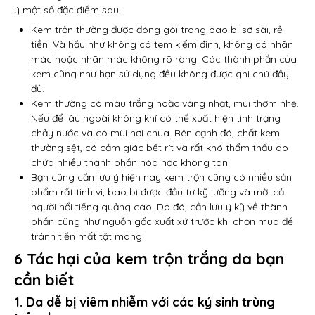
ý một số đặc điểm sau:
Kem trộn thường được đóng gói trong bao bì sơ sài, rẻ
tiền. Và hầu như không có tem kiểm định, không có nhãn
mác hoặc nhãn mác không rõ ràng. Các thành phần của
kem cũng như hạn sử dụng đều không được ghi chú đầy
đủ.
Kem thường có màu trắng hoặc vàng nhạt, mùi thơm nhẹ.
Nếu để lâu ngoài không khí có thể xuất hiện tình trạng
chảy nước và có mùi hơi chua. Bên cạnh đó, chất kem
thường sệt, có cảm giác bết rít và rất khó thẩm thấu do
chứa nhiều thành phần hóa học không tan.
Bạn cũng cần lưu ý hiện nay kem trộn cũng có nhiều sản
phẩm rất tinh vi, bao bì được đầu tư kỹ lưỡng và mời cả
người nổi tiếng quảng cáo. Do đó, cần lưu ý kỹ về thành
phần cũng như nguồn gốc xuất xứ trước khi chọn mua để
tránh tiền mất tật mang.
6 Tác hại của kem trộn trắng da bạn
cần biết
1. Da dễ bị viêm nhiễm với các ký sinh trùng