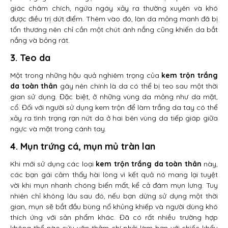
giác châm chích, ngứa ngáy xảy ra thường xuyên và khó
được điều trị dứt điểm. Thêm vào đó, làn da mỏng manh đã bị
tổn thương nên chỉ cần một chút ánh nắng cũng khiến da bắt
nắng và bỏng rát.
3. Teo da
Một trong những hậu quả nghiêm trọng của
kem trộn trắng
da toàn thân
gây nên chính là da có thể bị teo sau một thời
gian sử dụng. Đặc biệt, ở những vùng da mỏng như da mặt,
cổ. Đối với người sử dụng kem trộn để làm trắng da tay có thể
xảy ra tình trạng rạn nứt da ở hai bên vùng da tiếp giáp giữa
ngực và mặt trong cánh tay.
4. Mụn trứng cá, mụn mủ tràn lan
Khi mới sử dụng các loại
kem trộn trắng da toàn thân
này,
các bạn gái cảm thấy hài lòng vì kết quả nó mang lại tuyệt
vời khi mụn nhanh chóng biến mất, kể cả đám mụn lưng. Tuy
nhiên chỉ không lâu sau đó, nếu bạn dừng sử dụng một thời
gian, mụn sẽ bắt đầu bùng nổ khủng khiếp và người dùng khó
thích ứng với sản phẩm khác. Đã có rất nhiều trường hợp