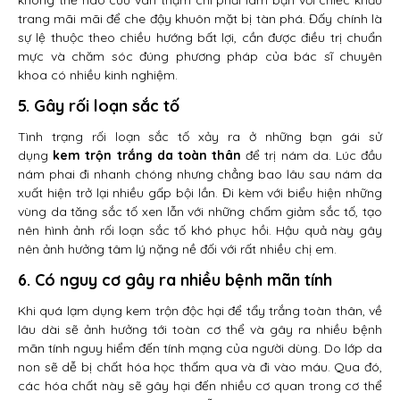
không thể nào cứu vãn thậm chí phải làm bạn với chiếc khẩu
trang mãi mãi để che đậy khuôn mặt bị tàn phá. Đấy chính là
sự lệ thuộc theo chiều hướng bất lợi, cần được điều trị chuẩn
mực và chăm sóc đúng phương pháp của bác sĩ chuyên
khoa có nhiều kinh nghiệm.
5. Gây rối loạn sắc tố
Tình trạng rối loạn sắc tố xảy ra ở những bạn gái sử
dụng
kem trộn trắng da toàn thân
để trị nám da. Lúc đầu
nám phai đi nhanh chóng nhưng chẳng bao lâu sau nám da
xuất hiện trở lại nhiều gấp bội lần. Đi kèm với biểu hiện những
vùng da tăng sắc tố xen lẫn với những chấm giảm sắc tố, tạo
nên hình ảnh rối loạn sắc tố khó phục hồi. Hậu quả này gây
nên ảnh hưởng tâm lý nặng nề đối với rất nhiều chị em.
6. Có nguy cơ gây ra nhiều bệnh mãn tính
Khi quá lạm dụng kem trộn độc hại để tẩy trắng toàn thân, về
lâu dài sẽ ảnh hưởng tới toàn cơ thể và gây ra nhiều bệnh
mãn tính nguy hiểm đến tính mạng của người dùng. Do lớp da
non sẽ dễ bị chất hóa học thấm qua và đi vào máu. Qua đó,
các hóa chất này sẽ gây hại đến nhiều cơ quan trong cơ thể