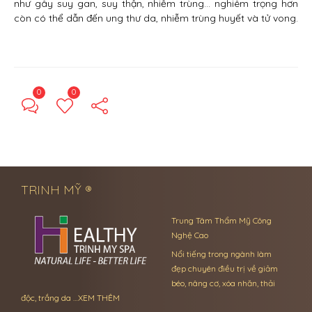
như gây suy gan, suy thận, nhiễm trùng… nghiêm trọng hơn
còn có thể dẫn đến ung thư da, nhiễm trùng huyết và tử vong.
0
0
← Previous Post
Next Post →
TRINH MỸ ®
Trung Tâm Thẩm Mỹ Công
Nghệ Cao
Nổi tiếng trong ngành làm
đẹp chuyên điều trị về giảm
béo, nâng cơ, xóa nhăn, thải
độc, trắng da …
XEM THÊM