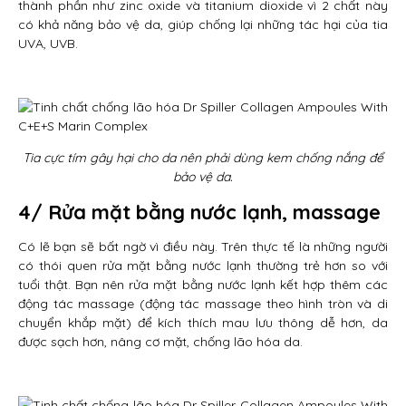
thành phần như zinc oxide và titanium dioxide vì 2 chất này
có khả năng bảo vệ da, giúp chống lại những tác hại của tia
UVA, UVB.
Tia cực tím gây hại cho da nên phải dùng kem chống nắng để
bảo vệ da.
4/ Rửa mặt bằng nước lạnh, massage
Có lẽ bạn sẽ bất ngờ vì điều này. Trên thực tế là những người
có thói quen rửa mặt bằng nước lạnh thường trẻ hơn so với
tuổi thật. Bạn nên rửa mặt bằng nước lạnh kết hợp thêm các
động tác massage (động tác massage theo hình tròn và di
chuyển khắp mặt) để kích thích mau lưu thông dễ hơn, da
được sạch hơn, nâng cơ mặt, chống lão hóa da.