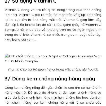
2/ Sử dụng vitamin C
Vitamin C đóng vai trò rất quan trọng trong quá trình chống
lão hóa. Vitamin C tạo ra một lớp màn bảo vệ giúp da chống
lại tia cực tím từ ánh nắng mặt trời. Vitamin C giúp làm đầy
đặn lớp biểu bì cho làn da săn chắc, giảm chảy xệ. Vitamin C
còn giúp hồi phục các vết thương trên da và ngăn ngừa tình
trạng da bị khô. Vitamin C có nhiều trong cam, quýt, dâu tây,
kiwi, bông cải xanh…
Vitamin C có vai trò quan trọng trong việc chống lão hóa da.
3/ Dùng kem chống nắng hàng ngày
Dùng kem chống nắng để ngăn chặn tia cựa tím có hại từ ánh
nắng mặt trời. Để giúp da không bị đen sạm vì ánh nắng và
giúp da khỏe mạnh hơn, láng mịn hơn, chống lão hóa da. Bạn
nên chọn những loại kem chống nắng vật lý có chứa các