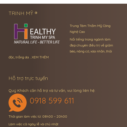
TRINH MỸ ®
Trung Tâm Thẩm Mỹ Công
Nghệ Cao
Nổi tiếng trong ngành làm
đẹp chuyên điều trị về giảm
béo, nâng cơ, xóa nhăn, thải
độc, trắng da …
XEM THÊM
Hỗ trợ trực tuyến
Quý Khách cần hỗ trợ và tư vấn, vui lòng liên hệ:
0918 599 611
Thời gian làm việc từ: 08h00 – 20h00
Làm việc cả ngày lễ và chủ nhật