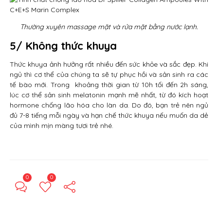
Thường xuyên massage mặt và rửa mặt bằng nước lạnh.
5/ Không thức khuya
Thức khuya ảnh hưởng rất nhiều đến sức khỏe và sắc đẹp. Khi
ngủ thì cơ thể của chúng ta sẽ tự phục hồi và sản sinh ra các
tế bào mới. Trong khoảng thời gian từ 10h tối đến 2h sáng,
lúc cơ thể sản sinh melatonin mạnh mẽ nhất, từ đó kích hoạt
hormone chống lão hóa cho làn da. Do đó, bạn trẻ nên ngủ
đủ 7-8 tiếng mỗi ngày và hạn chế thức khuya nếu muốn da dẻ
của mình mịn màng tươi trẻ nhé.
0
0
← Previous Post
Next Post →