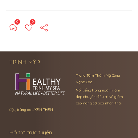
0
0
← Previous Post
Next Post →
TRINH MỸ ®
Trung Tâm Thẩm Mỹ Công
Nghệ Cao
Nổi tiếng trong ngành làm
đẹp chuyên điều trị về giảm
béo, nâng cơ, xóa nhăn, thải
độc, trắng da …
XEM THÊM
Hỗ trợ trực tuyến