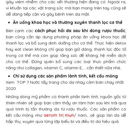
gây viêm nhiễm cho các vết thương hiện đang có. Ngoài ra,
vi khuẩn tại các vật trang sức mà bạn mang trên tay cũng sẽ
dễ dàng tiếp cận và gây bệnh trên da mặt.
Ăn uống khoa học và thường xuyên thanh lọc cơ thể
Bên cạnh các
cách phục hồi da sau khi dùng rượu thuốc
,
bạn cũng cần áp dụng phương pháp ăn uống khoa học để
thanh lọc và bổ sung dinh dưỡng cho cơ thể. Thực hiện detox
hay eat clean không chỉ giúp bạn giữ dáng, thanh lọc độc tố
trong cơ thể mà còn giúp tăng sức đề kháng, hệ miễn dịch
cho cơ thể. Đừng quên bổ sung các loại thực phẩm chức
năng như collagen, vitamin C, vitamin E,… cần thiết nữa nhé.
Chỉ sử dụng các sản phẩm lành tính, kết cấu mỏng
Xem
TOP 7 Nước tẩy trang cho da nhạy cảm bán chạy nhất
2020
Những dòng mỹ phẩm có thành phần lành tính, nguồn gốc từ
thiên nhiên sẽ giúp bạn cảm thấy an tâm hơn sau khi trải qua
quá trình bị tổn thương da từ rượu thuốc. Các sản phẩm có
kết cấu mỏng như
serum trị mụn
/ nám,…sẽ giúp làn da dễ
hấp thụ, xuyên qua từng lớp biểu bì và điều trị da hiệu quả.