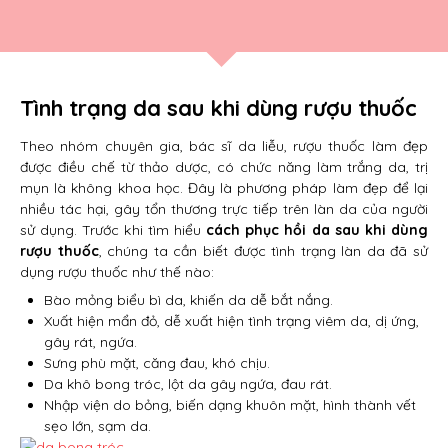
Tình trạng da sau khi dùng rượu thuốc
Theo nhóm chuyên gia, bác sĩ da liễu, rượu thuốc làm đẹp
được điều chế từ thảo dược, có chức năng làm trắng da, trị
mụn là không khoa học. Đây là phương pháp làm đẹp để lại
nhiều tác hại, gây tổn thương trực tiếp trên làn da của người
sử dụng. Trước khi tìm hiểu
cách phục hồi da sau khi dùng
rượu thuốc
, chúng ta cần biết được tình trạng làn da đã sử
dụng rượu thuốc như thế nào:
Bào mỏng biểu bì da, khiến da dễ bắt nắng.
Xuất hiện mẩn đỏ, dễ xuất hiện tình trạng viêm da, dị ứng,
gây rát, ngứa.
Sưng phù mặt, căng đau, khó chịu.
Da khô bong tróc, lột da gây ngứa, đau rát.
Nhập viện do bỏng, biến dạng khuôn mặt, hình thành vết
sẹo lớn, sạm da.