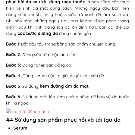
phục hồi da sau khi dùng rượu thuốc
là bạn cũng cần thực
hiện vệ sinh da mặt đúng cách. Những ngày đầu, bạn nên
dùng nước muối sinh lý hoặc nước trà xanh để làm sạch da.
Ghi nhớ rằng những ngày này bạn không được phép trang
điểm. Sau khi tình trạng làn da ổn định hơn, bạn có thể áp
dụng
các bước dưỡng da
đúng chuẩn gồm:
Bước 1
: Bắt đầu tẩy trang bằng sản phẩm chuyên dụng.
Bước 2:
Dùng sữa rửa mặt lành tính.
Bước 3:
Dùng toner cân bằng da.
Bước 4:
Dùng serum đặc trị giải quyết các vấn đề.
Bước 5
: Sử dụng
kem dưỡng ẩm da mặt
.
Bước 6
: Sử dụng một lớp kem chống nắng để bảo vệ da trước
khi ra ngoài.
#4 Sử dụng sản phẩm phục hồi và tái tạo da
Serum