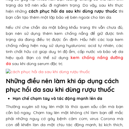
trạng da trở nên xấu đi nghiêm trọng. Do vậy, sau khi thực
hiện những
cách phục hồi da sau khi dùng rượu thuốc
thì
bạn cần tạo thêm một lớp bảo vệ bên ngoài cho làn da.
Nếu chỉ che chắn da mặt bằng khẩu trang thì vẫn chưa đủ,
bạn nên sử dụng thêm kem chống nắng để giữ được tình
trạng da đang điều trị được ổn định. Hầu hết các loại kem
chống nắng hiện nay sử dụng hyaluronic acid tự nhiên, các
tinh chất hữu cơ giúp duy trì độ ẩm, cấp nước và bảo vệ da
hiệu quả. Bạn có thể sử dụng
kem chống nắng dưỡng
da
sau khi dùng serum đặc trị.
Những điều nên làm khi áp dụng cách
phục hồi da sau khi dùng rượu thuốc
Hạn chế chạm tay và tác động mạnh lên da
Thường xuyên sờ tay lên mặt là thói quen xấu cần mà bạn
cần bỏ ngay. Chạm tay lên mặt không chỉ làm bạn dễ mắc
phải những nguy cơ gây bệnh cảm cúm, virus Corona mà
còn dễ khiến làn da mặt chịu tác động mạnh, bị kích thích,