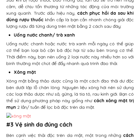
Sau khi bị rượu thuốc bào mỏng da, làn da sẽ trở nên nhạy
cảm, dễ chịu tổn thương từ những tác động của môi trường
xung quanh. Trước dấu hiệu này,
cách phục hồi da sau khi
dùng rượu thuốc
khẩn cấp là bạn cần nhanh chóng giải độc
lượng rượu đã từng dùng trên mặt bằng 2 cách sau đây:
Uống nước chanh/ trà xanh
Uống nước chanh hoặc nước trà xanh mỗi ngày có thể giúp
cơ thể bạn loại bỏ cặn bã độc hại từ sâu bên trong cơ thể.
Thời điểm này, bạn nên uống 2 loại nước này nhiều hơn so với
bình thường một chút để đẩy nhanh quá trình đào thải.
Xông mặt
Xông mặt bằng thảo dược cũng là một cách đào thải dư độc
bên dưới lớp lỗ chân lông. Nguyên liệu xông hơi nên sử dụng
các loại thảo dược như sả, gừng, lá tía tô, rau kinh giới. Bạn có
thể sử dụng phương pháp này giống như
cách xông mặt trị
mụn
2 lần/ tuần để lọc bã độc trên da mặt.
#3 Vệ sinh da đúng cách
Bên cạnh việc thải độc trên da mặt, một trong những
cách