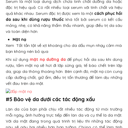
Serum là một loại dung dịch chứa tinh chất dưỡng da hoặc
đặc trị hiệu quả. Có rất nhiều loại serum với tính chất và hiệu
quả khác nhau. Serum đặc trị được xem là một
cách phục hồi
da sau khi dùng rượu thuốc
khá tốt bởi serum có kết cấu
mỏng, nhẹ, có khả năng thẩm thấu nhanh, giúp điều trị da sâu
và toàn diện hơn.
Mặt nạ
Xem
Tất tần tật về xịt khoáng cho da dầu mụn nhạy cảm mà
bạn không nên bỏ qua
Khi sử dụng
mặt nạ dưỡng da
để phục hồi da sau khi dùng
rượu, tấm mặt nạ sẽ hút đi lớp sừng già, tế bào chết trên lớp
da, giúp da thông thoáng hơn. Bên cạnh đó, mặt nạ còn cung
cấp dưỡng chất, giữ ẩm, điều trị tổn thương để làm dịu những
vết đau trên da mặt.
#5 Bảo vệ da dưới các tác động xấu
Làn da của bạn phải chịu rất nhiều tác động từ môi trường
mỗi ngày, ảnh hưởng trực tiếp đến làn da và cụ thể là da mặt.
Với da mặt đang trong quá trình trị liệu thì những tác động
này sẽ gây hại nhiều hơn bạn tưởng. Chúng có thể làm tình