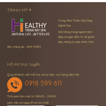
TRINH MỸ ®
Trung Tâm Thẩm Mỹ Công
Nghệ Cao
Nổi tiếng trong ngành làm
đẹp chuyên điều trị về giảm
béo, nâng cơ, xóa nhăn, thải
độc, trắng da …
XEM THÊM
Hỗ trợ trực tuyến
Quý Khách cần hỗ trợ và tư vấn, vui lòng liên hệ:
0918 599 611
Thời gian làm việc từ: 08h00 – 20h00
Làm việc cả ngày lễ và chủ nhật