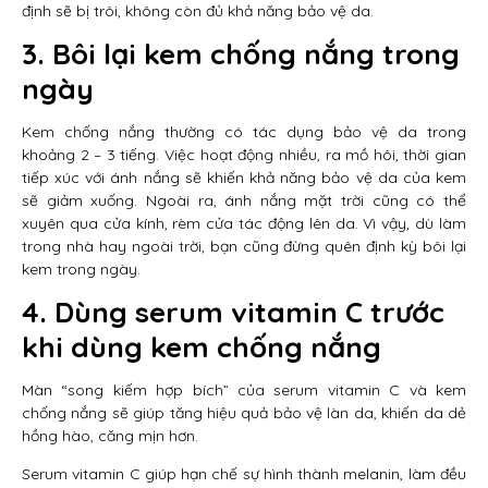
định sẽ bị trôi, không còn đủ khả năng bảo vệ da.
3. Bôi lại kem chống nắng trong
ngày
Kem chống nắng thường có tác dụng bảo vệ da trong
khoảng 2 – 3 tiếng. Việc hoạt động nhiều, ra mồ hôi, thời gian
tiếp xúc với ánh nắng sẽ khiến khả năng bảo vệ da của kem
sẽ giảm xuống. Ngoài ra, ánh nắng mặt trời cũng có thể
xuyên qua cửa kính, rèm cửa tác động lên da. Vì vậy, dù làm
trong nhà hay ngoài trời, bạn cũng đừng quên định kỳ bôi lại
kem trong ngày.
4. Dùng serum vitamin C trước
khi dùng kem chống nắng
Màn “song kiếm hợp bích” của serum vitamin C và kem
chống nắng sẽ giúp tăng hiệu quả bảo vệ làn da, khiến da dẻ
hồng hào, căng mịn hơn.
Serum vitamin C giúp hạn chế sự hình thành melanin, làm đều