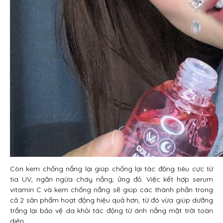
Còn kem chống nắng lại giúp chống lại tác động tiêu cực từ
tia UV, ngăn ngừa cháy nắng, ửng đỏ. Việc kết hợp serum
vitamin C và kem chống nắng sẽ giúp các thành phần trong
cả 2 sản phẩm hoạt động hiệu quả hơn, từ đó vừa giúp dưỡng
trắng lại bảo vệ da khỏi tác động từ ánh nắng mặt trời toàn
diện.