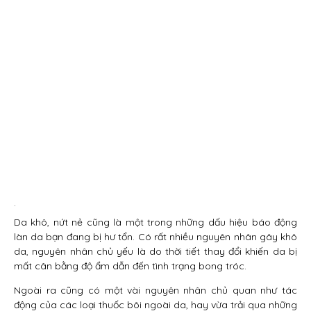
.
Da khô, nứt nẻ cũng là một trong những dấu hiệu báo động
làn da bạn đang bị hư tổn. Có rất nhiều nguyên nhân gây khô
da, nguyên nhân chủ yếu là do thời tiết thay đổi khiến da bị
mất cân bằng độ ẩm dẫn đến tình trạng bong tróc.
Ngoài ra cũng có một vài nguyên nhân chủ quan như tác
động của các loại thuốc bôi ngoài da, hay vừa trải qua những