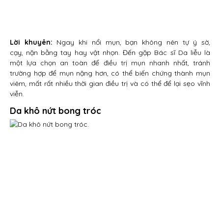
Lời khuyên:
Ngay khi nổi mụn, bạn không nên tự ý sờ,
cạy, nặn bằng tay hay vật nhọn. Đến gặp Bác sĩ Da liễu là
một lựa chọn an toàn để điều trị mụn nhanh nhất, tránh
trường hợp để mụn nặng hơn, có thể biến chứng thành mụn
viêm, mất rất nhiều thời gian điều trị và có thể để lại sẹo vĩnh
viễn.
Da khô nứt bong tróc