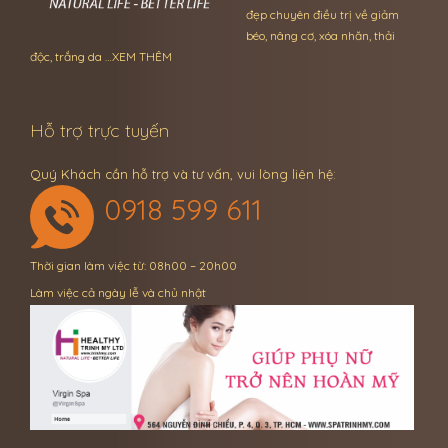
đẹp chuyên điều trị về giảm
béo, nâng cơ, xóa nhăn, thải
độc, trắng da …
XEM THÊM
Hỗ trợ trực tuyến
Quý Khách cần hỗ trợ và tư vấn, vui lòng liên hệ:
0918 599 611
Thời gian làm việc từ: 08h00 – 20h00
Làm việc cả ngày lễ và chủ nhật