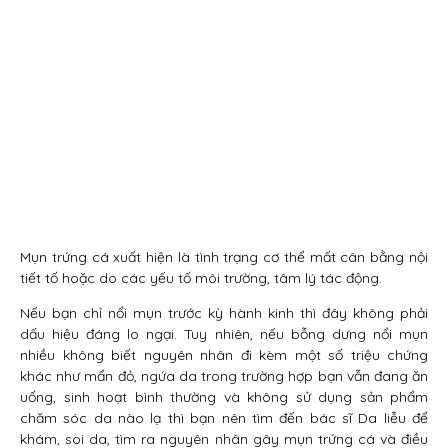
Mụn trứng cá xuất hiện là tình trạng cơ thể mất cân bằng nội
tiết tố hoặc do các yếu tố môi trường, tâm lý tác động.
Nếu bạn chỉ nổi mụn trước kỳ hành kinh thì đây không phải
dấu hiệu đáng lo ngại. Tuy nhiên, nếu bỗng dưng nổi mụn
nhiều không biết nguyên nhân đi kèm một số triệu chứng
khác như mẩn đỏ, ngứa da trong trường hợp bạn vẫn đang ăn
uống, sinh hoạt bình thường và không sử dụng sản phẩm
chăm sóc da nào lạ thì bạn nên tìm đến bác sĩ Da liễu để
khám, soi da, tìm ra nguyên nhân gây mụn trứng cá và điều