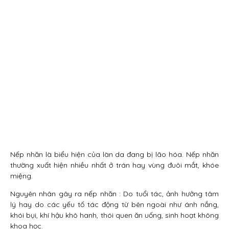
Nếp nhăn là biểu hiện của làn da đang bị lão hóa. Nếp nhăn
thường xuất hiện nhiều nhất ở trán hay vùng đuôi mắt, khóe
miệng.
Nguyên nhân gây ra nếp nhăn : Do tuổi tác, ảnh hưởng tâm
lý hay do các yếu tố tác động từ bên ngoài như ánh nắng,
khói bụi, khí hậu khô hanh, thói quen ăn uống, sinh hoạt không
khoa học.