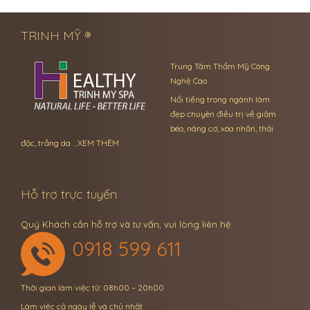
TRINH MỸ ®
Trung Tâm Thẩm Mỹ Công
Nghệ Cao
Nổi tiếng trong ngành làm
đẹp chuyên điều trị về giảm
béo, nâng cơ, xóa nhăn, thải
độc, trắng da …
XEM THÊM
Hỗ trợ trực tuyến
Quý Khách cần hỗ trợ và tư vấn, vui lòng liên hệ:
0918 599 611
Thời gian làm việc từ: 08h00 – 20h00
Làm việc cả ngày lễ và chủ nhật