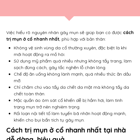
Việc hiểu rõ nguyên nhân gây mụn sẽ giúp bạn có được
cách
trị mụn ở cổ nhanh nhất
, phù hợp với bản thân:
Không vệ sinh vùng da cổ thường xuyên, đặc biệt là khi
mới hoạt động ra mồ hôi.
Sử dụng mỹ phẩm quá nhiều nhưng không tẩy trang, làm
sạch đúng cách, gây tắc nghẽn lỗ chân lông.
Chế độ ăn uống không lành mạnh, quá nhiều thức ăn dầu
mỡ.
Chỉ chăm chú vào tẩy da chết da mặt mà không tẩy da
chết toàn thân.
Mặc quần áo ôm sát cổ khiến dễ bị hầm hơi, làm tình
trạng mụn trở nên nghiêm trọng.
Rối loạn nội tiết tố làm tuyến bã nhờn hoạt động mạnh,
khiến cho bụi bẩn tích tụ gây mụn.
Cách trị mụn ở cổ nhanh nhất tại nhà
dễ dàng, hiệu quả