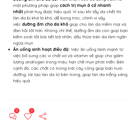
một phương pháp giúp
cách trị mụn ở cổ
nhanh
nhất
phát huy được hiệu quả. Vì sau khi tẩy da chết thì
làn da bị khá là khô, dễ bong tróc, chính vì vậy
việc
dưỡng ẩm cho da khô
giúp cho làn da mềm mại và
đàn hồi tốt hơn. Không chỉ thế, dưỡng ẩm da còn giúp bạn
kiểm soát tốt bài tiết bã nhờn, dầu thừa trên da làm ngăn
ngừa mụn.
Ăn uống sinh hoạt điều độ:
Việc ăn uống lành mạnh từ
việc bổ sung các vi chất xơ và vitamin sẽ giúp cho giảm
lượng androgen trong máu, hạn chế mụn phát triển. Bên
cạnh đó, các chất có trong trái cây cũng giúp bạn nuôi
dưỡng, tái tạo làn da từ bên trong, giúp làn da trắng sáng
hiệu quả.
0
0
← Previous Post
Next Post →