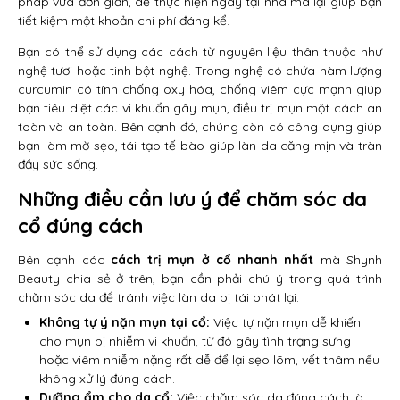
pháp vừa đơn giản, dễ thực hiện ngay tại nhà mà lại giúp bạn
tiết kiệm một khoản chi phí đáng kể.
Bạn có thể sử dụng các cách từ nguyên liệu thân thuộc như
nghệ tươi hoặc tinh bột nghệ. Trong nghệ có chứa hàm lượng
curcumin có tính chống oxy hóa, chống viêm cực mạnh giúp
bạn tiêu diệt các vi khuẩn gây mụn, điều trị mụn một cách an
toàn và an toàn. Bên cạnh đó, chúng còn có công dụng giúp
bạn làm mờ sẹo, tái tạo tế bào giúp làn da căng mịn và tràn
đầy sức sống.
Những điều cần lưu ý để chăm sóc da
cổ đúng cách
Bên cạnh các
cách trị mụn ở cổ nhanh nhất
mà Shynh
Beauty chia sẻ ở trên, bạn cần phải chú ý trong quá trình
chăm sóc da để tránh việc làn da bị tái phát lại:
Không tự ý nặn mụn tại cổ:
Việc tự nặn mụn dễ khiến
cho mụn bị nhiễm vi khuẩn, từ đó gây tình trạng sưng
hoặc viêm nhiễm nặng rất dễ để lại sẹo lõm, vết thâm nếu
không xử lý đúng cách.
Dưỡng ẩm cho da cổ:
Việc chăm sóc da đúng cách là