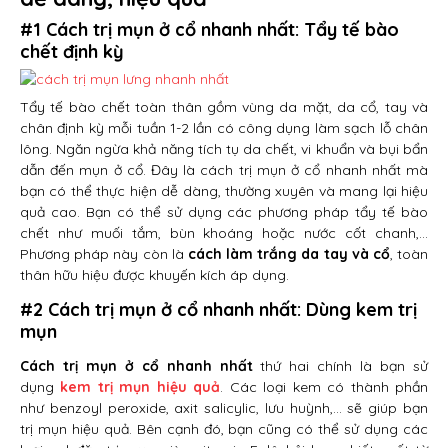
#1 Cách trị mụn ở cổ nhanh nhất: Tẩy tế bào
chết định kỳ
Tẩy tế bào chết toàn thân gồm vùng da mặt, da cổ, tay và
chân định kỳ mỗi tuần 1-2 lần có công dụng làm sạch lỗ chân
lông. Ngăn ngừa khả năng tích tụ da chết, vi khuẩn và bụi bẩn
dẫn đến mụn ở cổ. Đây là cách trị mụn ở cổ nhanh nhất mà
bạn có thể thực hiện dễ dàng, thường xuyên và mang lại hiệu
quả cao. Bạn có thể sử dụng các phương pháp tẩy tế bào
chết như muối tắm, bùn khoáng hoặc nước cốt chanh,…
Phương pháp này còn là
cách làm trắng da tay và cổ
, toàn
thân hữu hiệu được khuyến kích áp dụng.
#2 Cách trị mụn ở cổ nhanh nhất: Dùng kem trị
mụn
Cách trị mụn ở cổ nhanh nhất
thứ hai chính là bạn sử
dụng
kem trị mụn hiệu quả
. Các loại kem có thành phần
như benzoyl peroxide, axit salicylic, lưu huỳnh,… sẽ giúp bạn
trị mụn hiệu quả. Bên cạnh đó, bạn cũng có thể sử dụng các