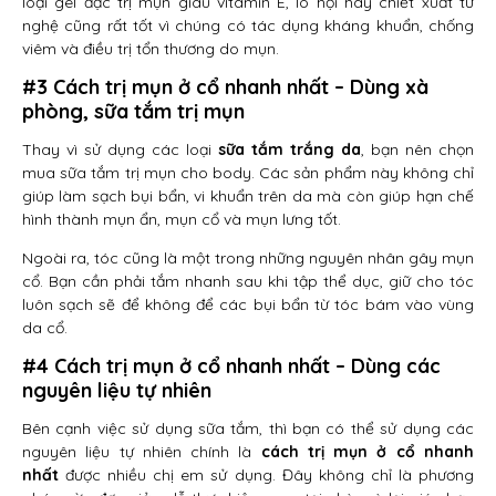
loại gel đặc trị mụn giàu vitamin E, lô hội hay chiết xuất từ
nghệ cũng rất tốt vì chúng có tác dụng kháng khuẩn, chống
viêm và điều trị tổn thương do mụn.
#3 Cách trị mụn ở cổ nhanh nhất – Dùng xà
phòng, sữa tắm trị mụn
Thay vì sử dụng các loại
sữa tắm trắng da
, bạn nên chọn
mua sữa tắm trị mụn cho body. Các sản phẩm này không chỉ
giúp làm sạch bụi bẩn, vi khuẩn trên da mà còn giúp hạn chế
hình thành mụn ẩn, mụn cổ và mụn lưng tốt.
Ngoài ra, tóc cũng là một trong những nguyên nhân gây mụn
cổ. Bạn cần phải tắm nhanh sau khi tập thể dục, giữ cho tóc
luôn sạch sẽ để không để các bụi bẩn từ tóc bám vào vùng
da cổ.
#4 Cách trị mụn ở cổ nhanh nhất – Dùng các
nguyên liệu tự nhiên
Bên cạnh việc sử dụng sữa tắm, thì bạn có thể sử dụng các
nguyên liệu tự nhiên chính là
cách trị mụn ở cổ nhanh
nhất
được nhiều chị em sử dụng. Đây không chỉ là phương