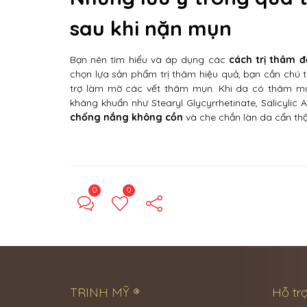
sau khi nặn mụn
Bạn nên tìm hiểu và áp dụng các
cách trị thâm 
chọn lựa sản phẩm trị thâm hiệu quả, bạn cần chú 
trợ làm mờ các vết thâm mụn. Khi da có thâm mụ
kháng khuẩn như Stearyl Glycyrrhetinate, Salicyli
chống nắng không cồn
và che chắn làn da cẩn th
0
0
TRINH MỸ ®
Hỗ trợ