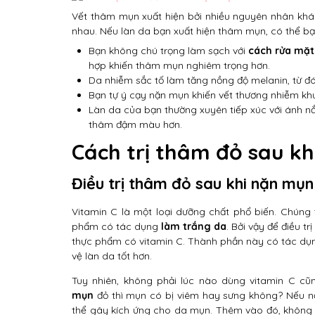
Vết thâm mụn xuất hiện bởi nhiều nguyên nhân kh
nhau. Nếu làn da bạn xuất hiện thâm mụn, có thể b
Bạn không chú trọng làm sạch với
cách rửa mặt
hợp khiến thâm mụn nghiêm trọng hơn.
Da nhiễm sắc tố làm tăng nồng độ melanin, từ đ
Bạn tự ý cạy nặn mụn khiến vết thương nhiễm k
Làn da của bạn thường xuyên tiếp xúc với ánh n
thâm đậm màu hơn.
Cách trị thâm đỏ sau kh
Điều trị thâm đỏ sau khi nặn mụn
Vitamin C là một loại dưỡng chất phổ biến. Chúng 
phẩm có tác dụng
làm trắng da
. Bởi vậy để điều 
thực phẩm có vitamin C. Thành phần này có tác dụn
vệ làn da tốt hơn.
Tuy nhiên, không phải lúc nào dùng vitamin C c
mụn
đỏ thì mụn có bị viêm hay sưng không? Nếu nố
thể gây kích ứng cho da mụn. Thêm vào đó, không 