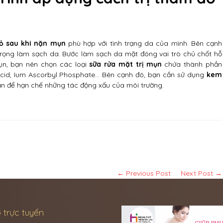
đỏ sau khi nặn mụn
phù hợp với tình trạng da của mình. Bên cạnh
trọng làm sạch da. Bước làm sạch da mặt đóng vai trò chủ chốt hỗ
n, bạn nên chọn các loại
sữa rửa mặt trị mụn
chứa thành phần
c Acid, Ium Ascorbyl Phosphate… Bên cạnh đó, bạn cần sử dụng
kem
ận để hạn chế những tác động xấu của môi trường.
← Previous Post
Next Post →
 trực tuyến