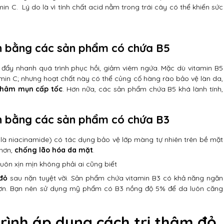
in C. Lý do là vì tính chất acid nằm trong trái cây có thể khiến sức
ụn bằng các sản phẩm có chứa B5
ợ đẩy nhanh quá trình phục hồi, giảm viêm ngứa. Mặc dù vitamin B5
min C; nhưng hoạt chất này có thể củng cố hàng rào bảo vệ làn da,
 thâm mụn cấp tốc
. Hơn nữa, các sản phẩm chứa B5 khá lành tính,
ụn bằng các sản phẩm có chứa B3
i là niacinamide) có tác dụng bảo vệ lớp màng tự nhiên trên bề mặt
 hơn,
chống lão hóa da mặt
.
luôn xịn mịn không phải ai cũng biết
 đỏ
sau nặn tuyệt vời. Sản phẩm chứa vitamin B3 có khả năng ngăn
hơn. Bạn nên sử dụng mỹ phẩm có B3 nồng độ 5% để da luôn căng
rình áp dụng cách trị thâm đỏ