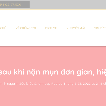
 P.4, Q.3, TP.HCM
 CHỦ
VỀ CHÚNG TÔI
DỊCH VỤ
KHUYẾN MÃI
TIN TỨC
 sau khi nặn mụn đơn giản, hi
Trinh saya
in
Sức khỏe & làm đẹp
Posted
Tháng 8 23, 2022 at 2:48 c