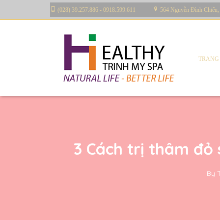
(028) 39.257.886 - 0918.599.611
564 Nguyễn Đình Chiểu,
TRANG
3 Cách trị thâm đỏ
By