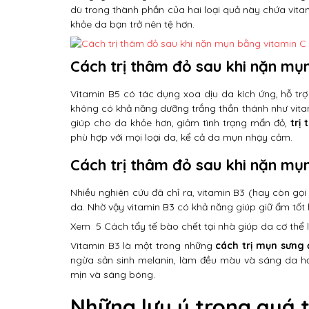
dù trong thành phần của hai loại quả này chứa vitam
khỏe da bạn trở nên tệ hơn.
Cách trị thâm đỏ sau khi nặn m
Vitamin B5 có tác dụng xoa dịu da kích ứng, hỗ tr
không có khả năng dưỡng trắng thần thánh như vita
giúp cho da khỏe hơn, giảm tình trạng mẩn đỏ,
trị
phù hợp với mọi loại da, kể cả da mụn nhạy cảm.
Cách trị thâm đỏ sau khi nặn m
Nhiều nghiên cứu đã chỉ ra, vitamin B3 (hay còn gọ
da. Nhờ vậy vitamin B3 có khả năng giúp giữ ẩm tốt
Xem
5 Cách tẩy tế bào chết tại nhà giúp da cơ thể 
Vitamin B3 là một trong những
cách trị mụn sưng
ngừa sản sinh melanin, làm đều màu và sáng da 
mịn và sáng bóng.
Những lưu ý trong quá t