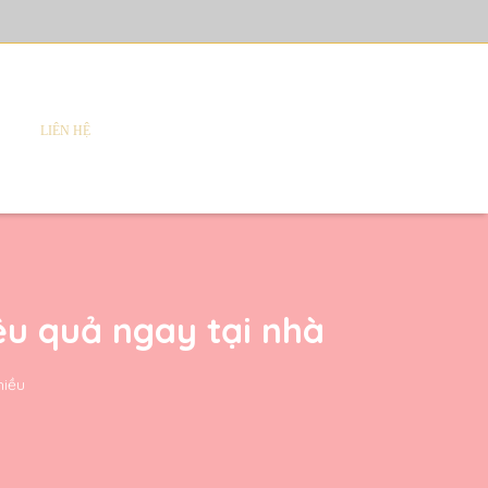
LIÊN HỆ
ệu quả ngay tại nhà
hiều