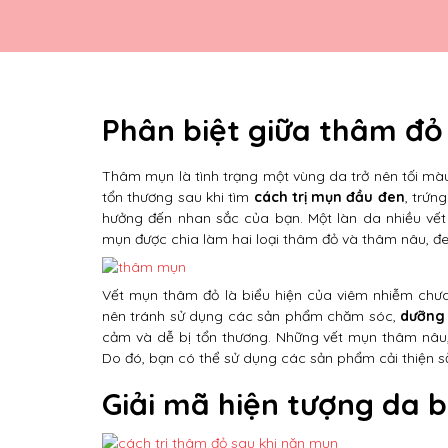
Phân biệt giữa thâm đỏ
Thâm mụn là tình trạng một vùng da trở nên tối mà
tổn thương sau khi tìm
cách trị mụn đầu đen
, trứn
hưởng đến nhan sắc của bạn. Một làn da nhiều vết
mụn được chia làm hai loại thâm đỏ và thâm nâu, đe
Vết mụn thâm đỏ là biểu hiện của viêm nhiễm chư
nên tránh sử dụng các sản phẩm chăm sóc,
dưỡng
cảm và dễ bị tổn thương. Những vết mụn thâm nâu,
Do đó, bạn có thể sử dụng các sản phẩm cải thiện s
Giải mã hiện tượng da 