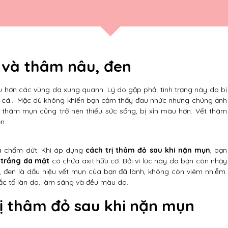
 và thâm nâu, đen
u hơn các vùng da xung quanh. Lý do gặp phải tình trạng này do bị
g cá… Mặc dù không khiến bạn cảm thấy đau nhức nhưng chúng ảnh
 thâm mụn cũng trở nên thiếu sức sống, bị xỉn màu hơn. Vết thâm
n.
a chấm dứt. Khi áp dụng
cách trị thâm đỏ sau khi nặn mụn
, bạn
 trắng da mặt
có chứa axit hữu cơ. Bởi vì lúc này da bạn còn nhạy
 đen là dấu hiệu vết mụn của bạn đã lành, không còn viêm nhiễm.
ắc tố làn da, làm sáng và đều màu da.
bị thâm đỏ sau khi nặn mụn