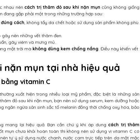
ác nhau nên
cách trị thâm đỏ sau khi nặn mụn
cũng không giống
ạn đang gặp phải một trong những trường hợp sau:
 đúng cách
, không tẩy da chết hoặc sử dụng sản phẩm không phù
ó gây nên những vết thâm đen.
huẩn, gây viêm và mưng mủ.
ắng mặt trời mà
không dùng kem chống nắng
. Điều này khiến vết
i nặn mụn tại nhà hiệu quả
 bằng vitamin C
thường xuất hiện trong nhiều loại mỹ phẩm, đặc biệt là những sản
trị thâm đỏ sau khi nặn mụn, bạn nên sử dụng serum, kem dưỡng hoặc
g ngăn ngừa sản sinh sắc tố melanin đồng thời chống oxy hóa, bảo
ũng mang lại hiệu quả. Bạn cần chú ý khi áp dung
cách trị thâm
t mụn chưa khỏi hoàn toàn thì không nên sử dụng vì vitamin C có
nên tự ý sử dụng nước chanh, nước cam trực tiếp trên da mặt mặc