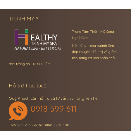
← Previous Post
Next Post →
TRINH MỸ ®
Trung Tâm Thẩm Mỹ Công
Nghệ Cao
Nổi tiếng trong ngành làm
đẹp chuyên điều trị về giảm
béo, nâng cơ, xóa nhăn, thải
độc, trắng da …
XEM THÊM
Hỗ trợ trực tuyến
Quý Khách cần hỗ trợ và tư vấn, vui lòng liên hệ:
0918 599 611
Thời gian làm việc từ: 08h00 – 20h00