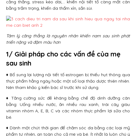
căng thẳng, stress kéo dài,… khiến nội tiết tố càng mất cân
bằng trầm trọng, khiến da thẩm xỉn, sần sùi.
Tâm lý căng thẳng là nguyên nhân khiến nam sau sinh phát
triển nặng và đậm màu hơn
1/ Giải pháp cho các vấn đề của mẹ
sau sinh
♦ Bổ sung lại lượng nội tiết tố estrogen bị thiếu hụt thông qua
thực phẩm hằng ngày hoặc một số loại thảo dược thiên nhiên.
Nên tham khảo ý kiến bác sĩ trước khi sử dụng.
♦ Tăng cường sức đề kháng bằng chế độ dinh dưỡng cân
bằng: Uống nhiều nước, ăn nhiều rau xanh, trái cây giàu
vitamin nhóm A, E, B, C và các nhóm thực phẩm lợi sữa cho
bé.
♦ Dành một chút thời gian để chăm sóc da bằng các loại mỹ
phẩm tự nhiên, an toàn cho cả mẹ và bé. Ít nhất là luôn chú ý