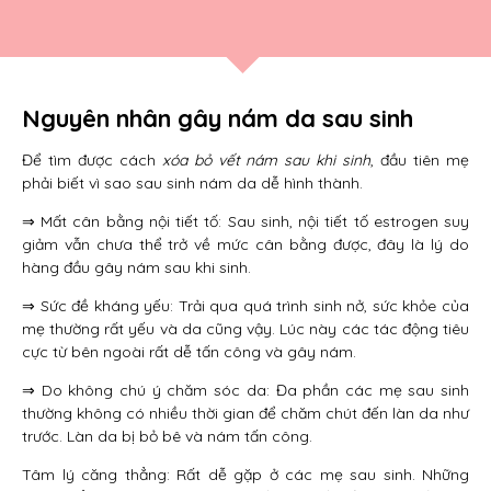
Nguyên nhân gây nám da sau sinh
Để tìm được cách
xóa bỏ vết nám sau khi sinh
, đầu tiên mẹ
phải biết vì sao sau sinh nám da dễ hình thành.
⇒ Mất cân bằng nội tiết tố: Sau sinh, nội tiết tố estrogen suy
giảm vẫn chưa thể trở về mức cân bằng được, đây là lý do
hàng đầu gây nám sau khi sinh.
⇒ Sức đề kháng yếu: Trải qua quá trình sinh nở, sức khỏe của
mẹ thường rất yếu và da cũng vậy. Lúc này các tác động tiêu
cực từ bên ngoài rất dễ tấn công và gây nám.
⇒ Do không chú ý chăm sóc da: Đa phần các mẹ sau sinh
thường không có nhiều thời gian để chăm chút đến làn da như
trước. Làn da bị bỏ bê và nám tấn công.
Tâm lý căng thẳng: Rất dễ gặp ở các mẹ sau sinh. Những