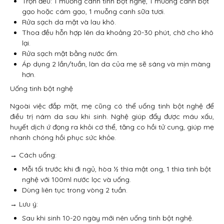
Trộn đều: 1 muỗng canh tinh bột nghệ, 1 muỗng canh bột
gạo hoặc cám gạo, 1 muỗng canh sữa tươi.
Rửa sạch da mặt và lau khô.
Thoa đều hỗn hợp lên da khoảng 20-30 phút, chờ cho khô
lại.
Rửa sạch mặt bằng nước ấm.
Áp dụng 2 lần/tuần, làn da của mẹ sẽ sáng và mịn màng
hơn.
Uống tinh bột nghệ
Ngoài việc đắp mặt, mẹ cũng có thể uống tinh bột nghệ để
điều trị nám da sau khi sinh. Nghệ giúp đẩy được máu xấu,
huyết dịch ứ đọng ra khỏi cơ thể, tăng co hồi tử cung, giúp mẹ
nhanh chóng hồi phục sức khỏe.
→ Cách uống:
Mỗi tối trước khi đi ngủ, hòa ½ thìa mật ong, 1 thìa tinh bột
nghệ với 100ml nước lọc và uống.
Dùng liên tục trong vòng 2 tuần.
→ Lưu ý:
Sau khi sinh 10-20 ngày mới nên uống tinh bột nghệ.