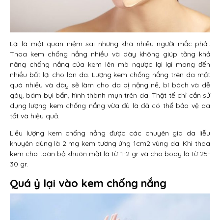
Lại là một quan niệm sai nhưng khá nhiều người mắc phải.
Thoa kem chống nắng nhiều và dày không giúp tăng khả
năng chống nắng của kem lên mà ngược lại lại mang đến
nhiều bất lợi cho làn da. Lượng kem chống nắng trên da mặt
quá nhiều và dày sẽ làm cho da bị nặng nề, bí bách và dễ
gây, bám bụi bẩn, hình thành mụn trên da. Thật tế chỉ cần sử
dụng lượng kem chống nắng vừa đủ là đã có thể bảo vệ da
tốt và hiệu quả.
Liều lượng kem chống nắng được các chuyên gia da liễu
khuyên dùng là 2 mg kem tương ứng 1cm2 vùng da. Khi thoa
kem cho toàn bộ khuôn mặt là từ 1-2 gr và cho body là từ 25-
30 gr.
Quá ỷ lại vào kem chống nắng