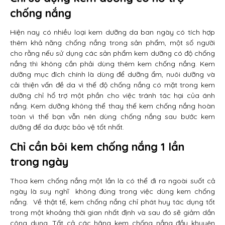
chống nắng
Hiện nay có nhiều loại kem dưỡng da ban ngày có tích hợp
thêm khả năng chống nắng trong sản phẩm, một số người
cho rằng nếu sử dụng các sản phẩm kem dưỡng có độ chống
nắng thì không cần phải dùng thêm kem chống nắng. Kem
dưỡng mục đích chính là dùng để dưỡng ẩm, nuôi dưỡng và
cải thiện vấn đề da vì thế độ chống nắng có mặt trong kem
dưỡng chỉ hổ trợ một phần cho việc tránh tác hại của ánh
nắng. Kem dưỡng không thể thay thế kem chống nắng hoàn
toàn vì thế bạn vẫn nên dùng chống nắng sau bước kem
dưỡng để da được bảo vệ tốt nhất.
Chỉ cần bôi kem chống nắng 1 lần
trong ngày
Thoa kem chống nắng một lần là có thể đi ra ngoài suốt cả
ngày là suy nghĩ không đúng trong việc dùng kem chống
nắng. Về thật tế, kem chống nắng chỉ phát huy tác dụng tốt
trong một khoảng thời gian nhất định và sau đó sẽ giảm dần
công dụng. Tất cả các hãng kem chống nắng đầu khuyên