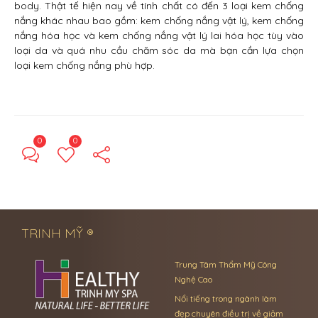
body. Thật tế hiện nay về tính chất có đến 3 loại kem chống
nắng khác nhau bao gồm: kem chống nắng vật lý, kem chống
nắng hóa học và kem chống nắng vật lý lai hóa học tùy vào
loại da và quá nhu cầu chăm sóc da mà bạn cần lựa chọn
loại kem chống nắng phù hợp.
0
0
← Previous Post
Next Post →
TRINH MỸ ®
Trung Tâm Thẩm Mỹ Công
Nghệ Cao
Nổi tiếng trong ngành làm
đẹp chuyên điều trị về giảm