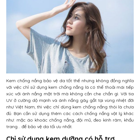
Kem chống nắng bảo vệ da tốt thế nhưng không đồng nghĩa
với việc chỉ sử dụng kem chống nắng là có thể thoải mái tiếp
xúc với ánh nắng mặt trời mà không cần che chắn gì. Với tia
UV ở cường dộ mạnh và ánh nắng gây gắt tại vùng nhiệt đới
như Việt Nam, thì việc chỉ dùng kem chống nắng thôi là chưa
đủ. Bạn cần sử dụng thêm các cách chống nắng vật lý khác
như: mặc áo khoác chống nắng, đội mũ, đeo kính râm, khẩu
trang… để bảo vệ da tối ưu nhất.
Chỉ sử dụng kem dưỡng có hỗ trợ