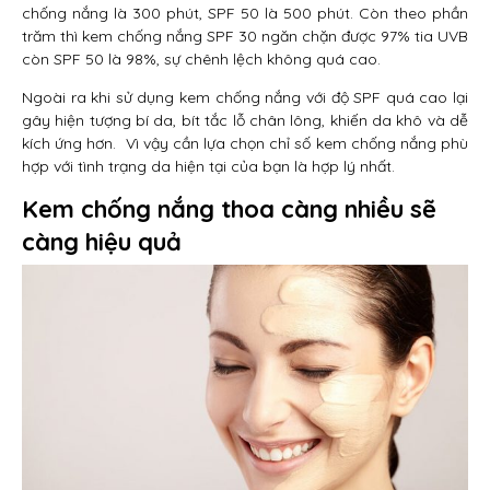
chống nắng là 300 phút, SPF 50 là 500 phút. Còn theo phần
trăm thì kem chống nắng SPF 30 ngăn chặn được 97% tia UVB
còn SPF 50 là 98%, sự chênh lệch không quá cao.
Ngoài ra khi sử dụng kem chống nắng với độ SPF quá cao lại
gây hiện tượng bí da, bít tắc lỗ chân lông, khiến da khô và dễ
kích ứng hơn. Vì vậy cần lựa chọn chỉ số kem chống nắng phù
hợp với tình trạng da hiện tại của bạn là hợp lý nhất.
Kem chống nắng thoa càng nhiều sẽ
càng hiệu quả