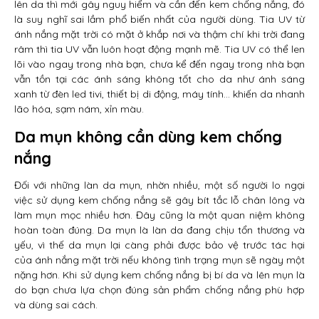
lên da thì mới gây nguy hiểm và cần đến kem chống nắng, đó
là suy nghĩ sai lầm phổ biến nhất của người dùng. Tia UV từ
ánh nắng mặt trời có mặt ở khắp nơi và thậm chí khi trời đang
râm thì tia UV vẫn luôn hoạt động mạnh mẽ. Tia UV có thể len
lõi vào ngay trong nhà bạn, chưa kể đến ngay trong nhà bạn
vẫn tồn tại các ánh sáng không tốt cho da như ánh sáng
xanh từ đèn led tivi, thiết bị di động, máy tính… khiến da nhanh
lão hóa, sạm nám, xỉn màu.
Da mụn không cần dùng kem chống
nắng
Đối với những làn da mụn, nhờn nhiều, một số người lo ngại
việc sử dụng kem chống nắng sẽ gây bít tắc lỗ chân lông và
làm mụn mọc nhiều hơn. Đây cũng là một quan niệm không
hoàn toàn đúng. Da mụn là làn da đang chịu tổn thương và
yếu, vì thế da mụn lại càng phải được bảo vệ trước tác hại
của ánh nắng mặt trời nếu không tình trạng mụn sẽ ngày một
nặng hơn. Khi sử dụng kem chống nắng bị bí da và lên mụn là
do bạn chưa lựa chọn đúng sản phẩm chống nắng phù hợp
và dùng sai cách.