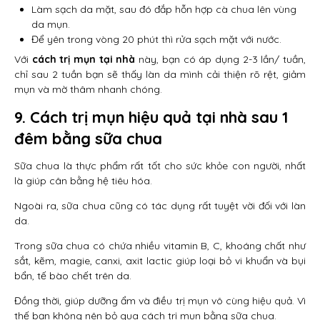
Làm sạch da mặt, sau đó đắp hỗn hợp cà chua lên vùng
da mụn.
Để yên trong vòng 20 phút thì rửa sạch mặt với nước.
Với
cách trị mụn tại nhà
này, bạn có áp dụng 2-3 lần/ tuần,
chỉ sau 2 tuần bạn sẽ thấy làn da mình cải thiện rõ rệt, giảm
mụn và mờ thâm nhanh chóng.
9. Cách
trị mụn hiệu quả tại nhà sau 1
đêm
bằng sữa chua
Sữa chua là thực phẩm rất tốt cho sức khỏe con người, nhất
là giúp cân bằng hệ tiêu hóa.
Ngoài ra, sữa chua cũng có tác dụng rất tuyệt vời đối với làn
da.
Trong sữa chua có chứa nhiều vitamin B, C, khoáng chất như
sắt, kẽm, magie, canxi, axit lactic giúp loại bỏ vi khuẩn và bụi
bẩn, tế bào chết trên da.
Đồng thời, giúp dưỡng ẩm và điều trị mụn vô cùng hiệu quả. Vì
thế bạn không nên bỏ qua cách trị mụn bằng sữa chua.