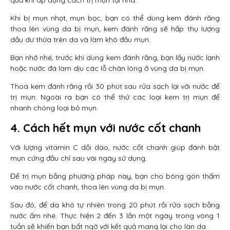
quả khi áp dụng cách trị mụn tại nhà.
Khi bị mụn nhọt, mụn bọc, bạn có thể dùng kem đánh răng
thoa lên vùng da bị mụn, kem đánh răng sẽ hấp thụ lượng
dầu dư thừa trên da và làm khô đầu mụn.
Bạn nhớ nhé, trước khi dùng kem đánh răng, bạn lấy nước lạnh
hoặc nước đá làm dịu các lỗ chân lông ở vùng da bị mụn.
Thoa kem đánh răng rồi 30 phút sau rửa sạch lại với nước để
trị mụn. Ngoài ra bạn có thể thử các loại kem trị mụn để
nhanh chóng loại bỏ mụn.
4. Cách hết mụn với nước cốt chanh
Với lượng vitamin C dồi dào, nước cốt chanh giúp đánh bật
mụn cứng đầu chỉ sau vài ngày sử dụng.
Để trị mụn bằng phương pháp này, bạn cho bông gòn thấm
vào nước cốt chanh, thoa lên vùng da bị mụn.
Sau đó, để da khô tự nhiên trong 20 phút rồi rửa sạch bằng
nước ấm nhé. Thực hiện 2 đến 3 lần một ngày trong vòng 1
tuần sẽ khiến bạn bất ngờ với kết quả mang lại cho làn da.