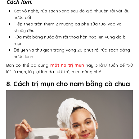
Cách làm
:
Gọt vỏ nghệ, rửa sạch xong sau đó giã nhuyễn rồi vắt lấy
nước cốt.
Tiếp theo trộn thêm 2 muỗng cà phê sữa tươi vào và
khuấy đều.
Rửa mặt bằng nước ấm rồi thoa hỗn hợp lên vùng da bị
mụn.
Để yên và thư giãn trong vòng 20 phút rồi rửa sạch bằng
nước lạnh.
Bạn có thể áp dụng
mặt nạ trị mụn
này 3 lần/ tuần để “xử
lý” lũ mụn, lấy lại làn da tươi trẻ, mịn màng nhé.
8. Cách trị mụn cho nam bằng cà chua