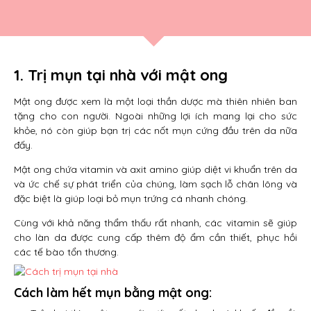
1. Trị mụn tại nhà với mật ong
Mật ong được xem là một loại thần dược mà thiên nhiên ban
tặng cho con người. Ngoài những lợi ích mang lại cho sức
khỏe, nó còn giúp bạn trị các nốt mụn cứng đầu trên da nữa
đấy.
Mật ong chứa vitamin và axit amino giúp diệt vi khuẩn trên da
và ức chế sự phát triển của chúng, làm sạch lỗ chân lông và
đặc biệt là giúp loại bỏ mụn trứng cá nhanh chóng.
Cùng với khả năng thẩm thấu rất nhanh, các vitamin sẽ giúp
cho làn da được cung cấp thêm độ ẩm cần thiết, phục hồi
các tế bào tổn thương.
Cách làm hết mụn bằng mật ong: