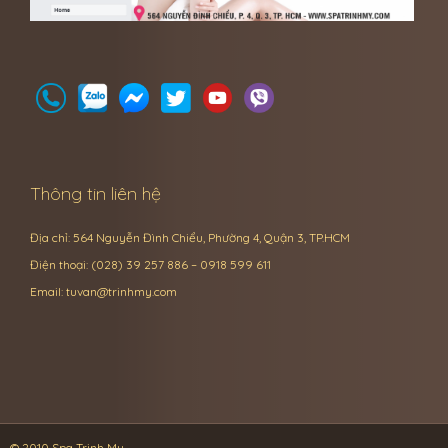
Thông tin liên hệ
Địa chỉ: 564 Nguyễn Đình Chiểu, Phường 4, Quận 3, TP.HCM
Điện thoại: (028) 39 257 886 – 0918 599 611
Email:
tuvan@trinhmy.com
© 2010 Spa Trinh My