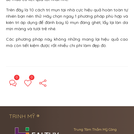
Trên đây là 10 cách trị mụn tại nhà cực hiệu quả hoàn toàn tự
nhiên bạn nên thử. Hãy chọn ngay 1 phương pháp phù hợp và
kiên trì áp dụng để đánh bay lũ mụn đáng ghét, lấy lại làn da
mịn màng và tươi trẻ nhé.
Các phương pháp này không những mang lại hiệu quả cao
mà còn tiết kiệm được rất nhiều chi phí làm đẹp đó.
0
0
← Previous Post
Next Post →
TRINH MỸ ®
Trung Tâm Thẩm Mỹ Công