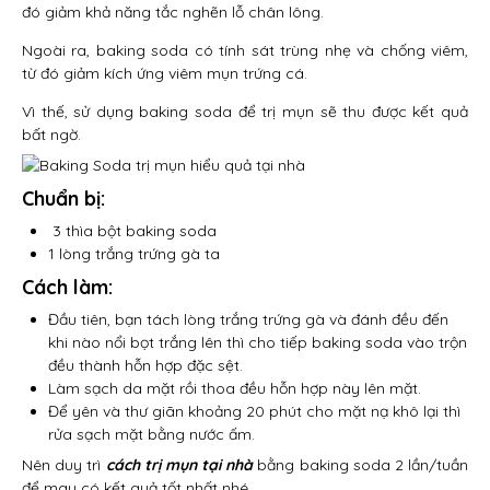
đó giảm khả năng tắc nghẽn lỗ chân lông.
Ngoài ra, baking soda có tính sát trùng nhẹ và chống viêm,
từ đó giảm kích ứng viêm mụn trứng cá.
Vì thế, sử dụng baking soda để trị mụn sẽ thu được kết quả
bất ngờ.
Chuẩn bị:
3 thìa bột baking soda
1 lòng trắng trứng gà ta
Cách làm:
Đầu tiên, bạn tách lòng trắng trứng gà và đánh đều đến
khi nào nổi bọt trắng lên thì cho tiếp baking soda vào trộn
đều thành hỗn hợp đặc sệt.
Làm sạch da mặt rồi thoa đều hỗn hợp này lên mặt.
Để yên và thư giãn khoảng 20 phút cho mặt nạ khô lại thì
rửa sạch mặt bằng nước ấm.
Nên duy trì
cách trị mụn tại nhà
bằng baking soda 2 lần/tuần
để mau có kết quả tốt nhất nhé.