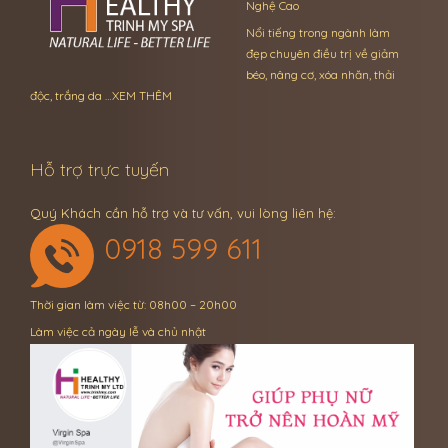
Nghệ Cao
Nổi tiếng trong ngành làm
đẹp chuyên điều trị về giảm
béo, nâng cơ, xóa nhăn, thải
độc, trắng da …
XEM THÊM
Hỗ trợ trực tuyến
Quý Khách cần hỗ trợ và tư vấn, vui lòng liên hệ:
0918 599 611
Thời gian làm việc từ: 08h00 – 20h00
Làm việc cả ngày lễ và chủ nhật