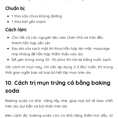
Chuẩn bị:
1 thìa sữa chua không đường
1 thìa bột yến mạch
Cách làm
:
Cho tất cả các nguyên liệu vào chén nhỏ và trộn đều
thành hỗn hợp sền sệt.
Sau khi rửa sạch mặt thì thoa hỗn hợp lên mặt, massage
nhẹ nhàng để hỗn hợp thẩm thấu vào da.
Để yên trong vòng 20 -30 phút thì rửa lại bằng nước sạch.
Với cách trị mụn này, chỉ cần áp dụng 2-3 lần/ tuần, thì trong
thời gian ngắn bạn sẽ loại bỏ hết lớp mụn trên da.
10. Cách trị mụn trứng cá bằng baking
soda
Baking soda có khả năng tẩy nhẹ, giúp loại bỏ tế bào chết
trên da, bụi bẩn và bã nhờn trên da.
Bên cạnh đó, baking soda còn có khả năng thấm hút dầu, từ