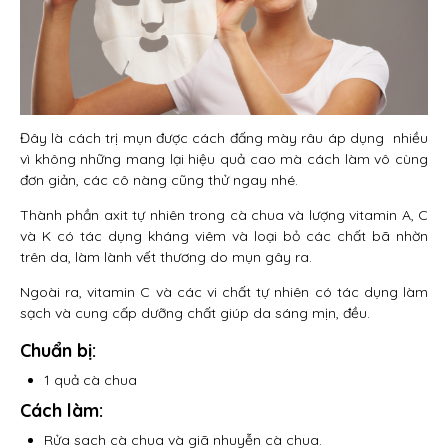
Đây là cách trị mụn được cách đấng mày râu áp dụng nhiều
vì không những mang lại hiệu quả cao mà cách làm vô cùng
đơn giản, các cô nàng cũng thử ngay nhé.
Thành phần axit tự nhiên trong cà chua và lượng vitamin A, C
và K có tác dụng kháng viêm và loại bỏ các chất bã nhờn
trên da, làm lành vết thương do mụn gây ra.
Ngoài ra, vitamin C và các vi chất tự nhiên có tác dụng làm
sạch và cung cấp dưỡng chất giúp da sáng mịn, đều.
Chuẩn bị:
1 quả cà chua
Cách làm:
Rửa sach cà chua và giã nhuyễn cà chua.