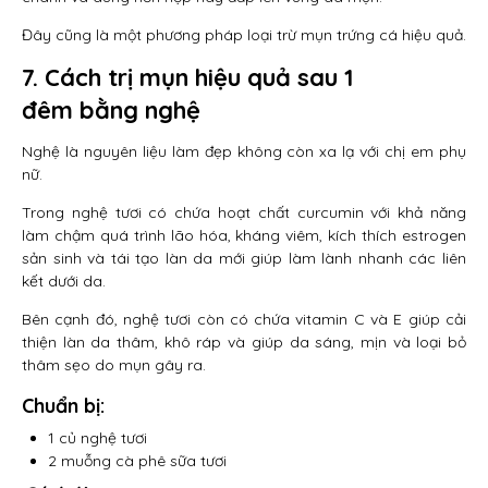
Đây cũng là một phương pháp loại trừ mụn trứng cá hiệu quả.
7. Cách trị mụn hiệu quả sau 1
đêm
bằng nghệ
Nghệ là nguyên liệu làm đẹp không còn xa lạ với chị em phụ
nữ.
Trong nghệ tươi có chứa hoạt chất curcumin với khả năng
làm chậm quá trình lão hóa, kháng viêm, kích thích estrogen
sản sinh và tái tạo làn da mới giúp làm lành nhanh các liên
kết dưới da.
Bên cạnh đó, nghệ tươi còn có chứa vitamin C và E giúp cải
thiện làn da thâm, khô ráp và giúp da sáng, mịn và loại bỏ
thâm sẹo do mụn gây ra.
Chuẩn bị
:
1 củ nghệ tươi
2 muỗng cà phê sữa tươi