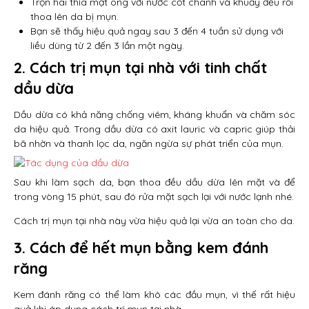
Trộn hai thìa mật ong với nước cốt chanh và khuấy đều rồi
thoa lên da bị mụn.
Bạn sẽ thấy hiệu quả ngay sau 3 đến 4 tuần sử dụng với
liều dùng từ 2 đến 3 lần một ngày.
2. Cách trị mụn tại nhà với tinh chất
dầu dừa
Dầu dừa có khả năng chống viêm, kháng khuẩn và chăm sóc
da hiệu quả. Trong dầu dừa có axit lauric và capric giúp thải
bã nhờn và thanh lọc da, ngăn ngừa sự phát triển của mụn.
Sau khi làm sạch da, bạn thoa đều dầu dừa lên mặt và để
trong vòng 15 phút, sau đó rửa mặt sạch lại với nước lạnh nhé.
Cách trị mụn tại nhà này vừa hiệu quả lại vừa an toàn cho da.
3. Cách để hết mụn bằng kem đánh
răng
Kem đánh răng có thể làm khô các đầu mụn, vì thế rất hiệu