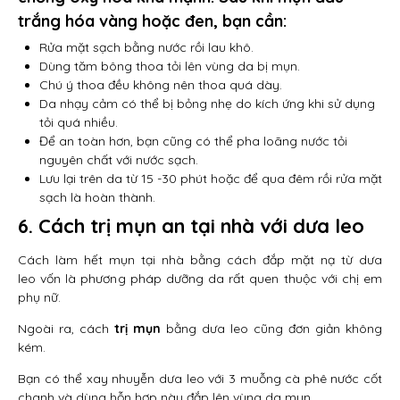
trắng hóa vàng hoặc đen, bạn cần:
Rửa mặt sạch bằng nước rồi lau khô.
Dùng tăm bông thoa tỏi lên vùng da bị mụn.
Chú ý thoa đều không nên thoa quá dày.
Da nhạy cảm có thể bị bỏng nhẹ do kích ứng khi sử dụng
tỏi quá nhiều.
Để an toàn hơn, bạn cũng có thể pha loãng nước tỏi
nguyên chất với nước sạch.
Lưu lại trên da từ 15 -30 phút hoặc để qua đêm rồi rửa mặt
sạch là hoàn thành.
6. Cách trị mụn an tại nhà với dưa leo
Cách làm hết mụn tại nhà bằng cách đắp mặt nạ từ dưa
leo vốn là phương pháp dưỡng da rất quen thuộc với chị em
phụ nữ.
Ngoài ra, cách
trị mụn
bằng dưa leo cũng đơn giản không
kém.
Bạn có thể xay nhuyễn dưa leo với 3 muỗng cà phê nước cốt
chanh và dùng hỗn hợp này đắp lên vùng da mụn.