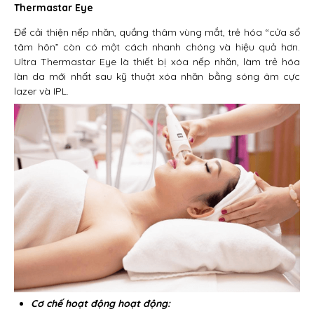
Thermastar Eye
Để cải thiện nếp nhăn, quầng thâm vùng mắt, trẻ hóa “cửa sổ
tâm hôn” còn có một cách nhanh chóng và hiệu quả hơn.
Ultra Thermastar Eye là thiết bị xóa nếp nhăn, làm trẻ hóa
làn da mới nhất sau kỹ thuật xóa nhăn bằng sóng âm cực
lazer và IPL.
Cơ chế hoạt động hoạt động: