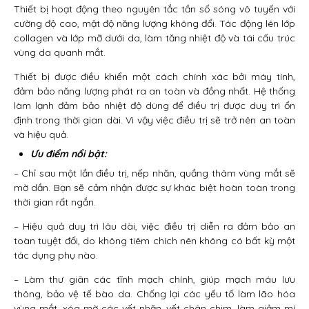
Thiết bị hoạt động theo nguyên tắc tần số sóng vô tuyến với
cường độ cao, mật độ năng lượng không đổi. Tác động lên lớp
collagen và lớp mỡ dưới da, làm tăng nhiệt độ và tái cấu trúc
vùng da quanh mắt.
Thiết bị được điều khiển một cách chính xác bởi máy tính,
đảm bảo năng lượng phát ra an toàn và đồng nhất. Hệ thống
làm lạnh đảm bảo nhiệt độ dùng để điều trị được duy trì ổn
định trong thời gian dài. Vì vậy việc điều trị sẽ trở nên an toàn
và hiệu quả.
Ưu điểm nổi bật:
– Chỉ sau một lần điều trị, nếp nhăn, quầng thâm vùng mắt sẽ
mờ dần. Bạn sẽ cảm nhận được sự khác biệt hoàn toàn trong
thời gian rất ngắn.
– Hiệu quả duy trì lâu dài, việc điều trị diễn ra đảm bảo an
toàn tuyệt đối, do không tiêm chích nên không có bất kỳ một
tác dụng phụ nào.
– Làm thư giãn các tĩnh mạch chính, giúp mạch máu lưu
thông, bảo vệ tế bào da. Chống lại các yếu tố làm lão hóa
vùng mắt, xóa mờ các vết nhăn, vết chân chim, làm giảm mí