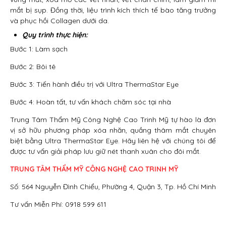
mắt bị sụp. Đồng thời, liệu trình kích thích tế bào tăng trưởng
và phục hồi Collagen dưới da.
Quy trình thực hiện:
Bước 1: Làm sạch
Bước 2: Bôi tê
Bước 3: Tiến hành điều trị với Ultra ThermaStar Eye
Bước 4: Hoàn tất, tư vấn khách chăm sóc tại nhà
Trung Tâm Thẩm Mỹ Công Nghệ Cao Trinh Mỹ tự hào là đơn
vị sở hữu phương pháp xóa nhăn, quầng thâm mắt chuyên
biệt bằng Ultra ThermaStar Eye. Hãy liên hệ với chúng tôi để
được tư vấn giải pháp lưu giữ nét thanh xuân cho đôi mắt.
TRUNG TÂM THẨM MỸ CÔNG NGHỆ CAO TRINH MỸ
Số: 564 Nguyễn Đình Chiểu, Phường 4, Quận 3, Tp. Hồ Chí Minh
Tư vấn Miễn Phí: 0918 599 611