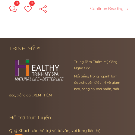
0
0
Continue Reading →
TRINH MỸ ®
Trung Tâm Thẩm Mỹ Công
Nghệ Cao
Nổi tiếng trong ngành làm
đẹp chuyên điều trị về giảm
béo, nâng cơ, xóa nhăn, thải
độc, trắng da …
XEM THÊM
Hỗ trợ trực tuyến
Quý Khách cần hỗ trợ và tư vấn, vui lòng liên hệ: