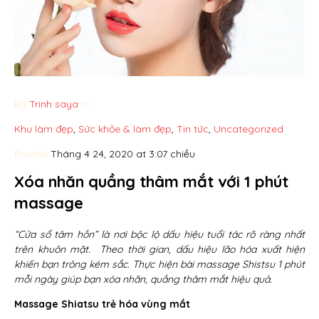
By
Trinh saya
in
Khu làm đẹp
,
Sức khỏe & làm đẹp
,
Tin tức
,
Uncategorized
Posted
Tháng 4 24, 2020 at 3:07 chiều
Xóa nhăn quầng thâm mắt với 1 phút
massage
“Cửa sổ tâm hồn” là nơi bộc lộ dấu hiệu tuổi tác rõ ràng nhất
trên khuôn mặt. Theo thời gian, dấu hiệu lão hóa xuất hiện
khiến bạn trông kém sắc. Thực hiện bài massage Shistsu 1 phút
mỗi ngày giúp bạn xóa nhăn, quầng thâm mắt hiệu quả.
Massage Shiatsu trẻ hóa vùng mắt