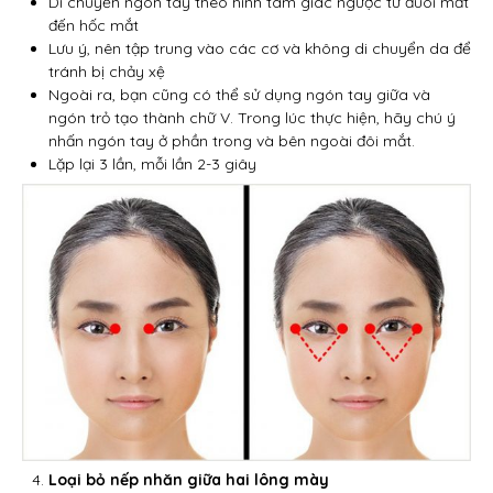
Di chuyển ngón tay theo hình tam giác ngược từ đuôi mắt
đến hốc mắt
Lưu ý, nên tập trung vào các cơ và không di chuyển da để
tránh bị chảy xệ
Ngoài ra, bạn cũng có thể sử dụng ngón tay giữa và
ngón trỏ tạo thành chữ V. Trong lúc thực hiện, hãy chú ý
nhấn ngón tay ở phần trong và bên ngoài đôi mắt.
Lặp lại 3 lần, mỗi lần 2-3 giây
Loại bỏ nếp nhăn giữa hai lông mày