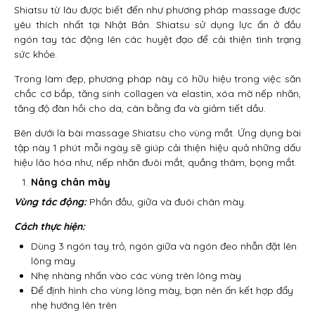
Shiatsu từ lâu được biết đến như phương pháp massage được
yêu thích nhất tại Nhật Bản. Shiatsu sử dụng lực ấn ở đầu
ngón tay tác động lên các huyệt đạo để cải thiện tình trạng
sức khỏe.
Trong làm đẹp, phương pháp này có hữu hiệu trong việc săn
chắc cơ bắp, tăng sinh collagen và elastin, xóa mờ nếp nhăn,
tăng độ đàn hồi cho da, cân bằng đa và giảm tiết dầu.
Bên dưới là bài massage Shiatsu cho vùng mắt. Ứng dụng bài
tập này 1 phút mỗi ngày sẽ giúp cải thiện hiệu quả những dấu
hiệu lão hóa như, nếp nhăn đuôi mắt, quầng thâm, bọng mắt.
Nâng chân mày
Vùng tác động:
Phần đầu, giữa và đuôi chân mày.
Cách thực hiện:
Dùng 3 ngón tay trỏ, ngón giữa và ngón đeo nhẫn đặt lên
lông mày
Nhẹ nhàng nhấn vào các vùng trên lông mày
Để định hình cho vùng lông mày, bạn nên ấn kết hợp đẩy
nhẹ hướng lên trên