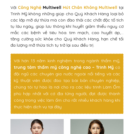
Với
Công Nghệ
Multiwell
Hút Chân Không Multiwell
tại
Trinh Mỹ không những giúp cho Quý Khách Hàng loại bỏ
các lớp mỡ dự thừa mà còn đào thải các chất độc tố tích
tụ lâu ngày, giúp lưu thông khí huyết giảm thiểu nguy cơ
mắc các bệnh về tiêu hóa. tim mạch, cao huyết áp,…
tăng cường sức khỏe cho Quý Khách Hàng, hạn chế tối
đa lượng mỡ thừa tích tụ trở lại sau điều trị.
Với hơn 13 năm kinh nghiệm trong ngành thẩm mỹ,
trung tâm thẩm mỹ công nghệ cao – Trinh Mỹ
có
đội ngũ các chuyên gia nước ngoài nổi tiếng và các
kỹ thuật viên được đào tạo bài bản chuyên nghiệp,
chúng tôi tự hào là nơi cho ra các liệu trình Làm Ốm
phù hợp nhất với cơ địa từng người, đạt được thành
công trong việc làm ốm cho rất nhiều khách hàng khi
thực hiện dịch vụ tại đây