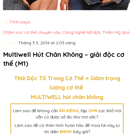
By
Trinh saya
in
Chăm sóc cơ thể chuyên sâu
,
Công Nghệ Nổi Bật
,
Thẩm Mỹ Spa
Posted
Tháng 3 5, 2016 at 2:03 sáng
Multiwell Hút Chân Không – giải độc cơ
thể (M1)
Thải Độc Tố Trong Cơ Thể = Giảm trọng
lượng cơ thể
MULTIWELL hút chân không
Làm sao để không cần
ĂN KIÊNG
, tập
GYM
cực khổ mà
vẫn có được số đo như mơ ước?
Làm sao để có thân hình hoàn hảo để mùa hè này tự
tin diện
BIKINI
bây giờ?