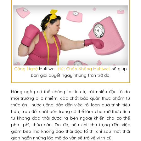
Công Nghệ
Multiwell
Hút Chân Không Multiwell
sẽ giúp
bạn giải quyết ngay những trăn trở đó!
Hàng ngày cơ thể chúng ta tích tụ rất nhiều độc tố do
môi trường bị ô nhiễm, các chất bảo quản thực phẩm từ
thức ăn , nước uống dẫn đến việc rối loạn quá trình tiêu
hóa, trao đổi chất bên trong cơ thể làm cho mỡ thừa tích
tụ không đào thải được ra bên ngoài khiến cho cơ thế
phát phì, thừa cân. Do đó, nếu chỉ chú trọng đến việc
giảm béo mà không đào thải độc tố thì chỉ sau một thời
gian ngắn những lớp mỡ đó vẫn sẽ trở về vị trí cũ.