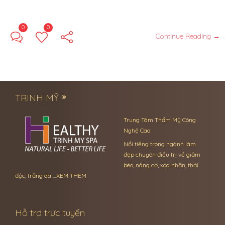
0
0
Continue Reading →
TRINH MỸ ®
Trung Tâm Thẩm Mỹ Công
Nghệ Cao
Nổi tiếng trong ngành làm
đẹp chuyên điều trị về giảm
béo, nâng cơ, xóa nhăn, thải
độc, trắng da …
XEM THÊM
Hỗ trợ trực tuyến