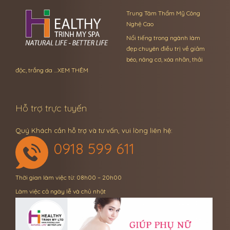
Trung Tâm Thẩm Mỹ Công
Nghệ Cao
Nổi tiếng trong ngành làm
đẹp chuyên điều trị về giảm
béo, nâng cơ, xóa nhăn, thải
độc, trắng da …
XEM THÊM
Hỗ trợ trực tuyến
Quý Khách cần hỗ trợ và tư vấn, vui lòng liên hệ:
0918 599 611
Thời gian làm việc từ: 08h00 – 20h00
Làm việc cả ngày lễ và chủ nhật