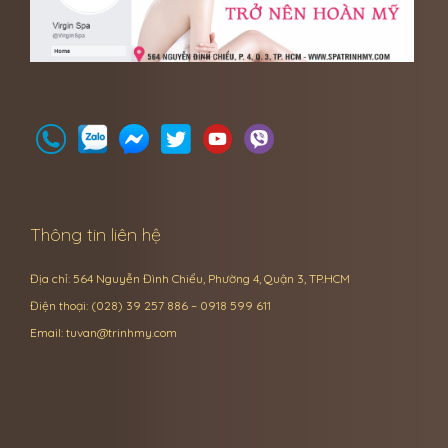
Thông tin liên hệ
Địa chỉ: 564 Nguyễn Đình Chiểu, Phường 4, Quận 3, TP.HCM
Điện thoại: (028) 39 257 886 – 0918 599 611
Email:
tuvan@trinhmy.com