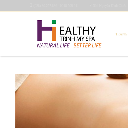
(028) 39.257.886 - 0918.599.611
564 Nguyễn Đình Chiểu,
TRANG
Blog Archives