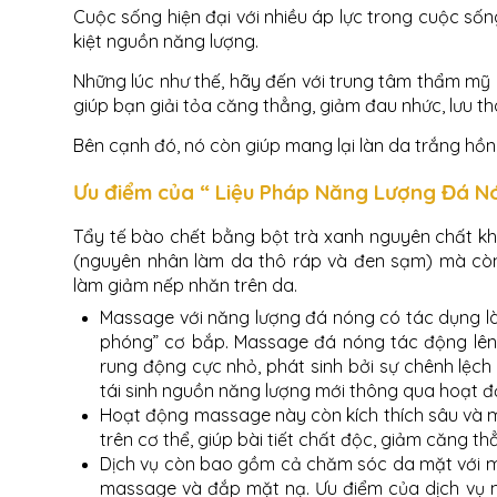
Cuộc sống hiện đại với nhiều áp lực trong cuộc sốn
kiệt nguồn năng lượng.
Những lúc như thế, hãy đến với trung tâm thẩm mỹ 
giúp bạn giải tỏa căng thẳng, giảm đau nhức, lưu t
Bên cạnh đó, nó còn giúp mang lại làn da trắng hồng
Ưu điểm của “ Liệu Pháp Năng Lượng Đá Nón
Tẩy tế bào chết bằng bột trà xanh nguyên chất kh
(nguyên nhân làm da thô ráp và đen sạm) mà còn 
làm giảm nếp nhăn trên da.
Massage với năng lượng đá nóng có tác dụng là
phóng” cơ bắp. Massage đá nóng tác động lên
rung động cực nhỏ, phát sinh bởi sự chênh lệch 
tái sinh nguồn năng lượng mới thông qua hoạt đ
Hoạt động massage này còn kích thích sâu và 
trên cơ thể, giúp bài tiết chất độc, giảm căng t
Dịch vụ còn bao gồm cả chăm sóc da mặt với m
massage và đắp mặt nạ. Ưu điểm của dịch vụ ma