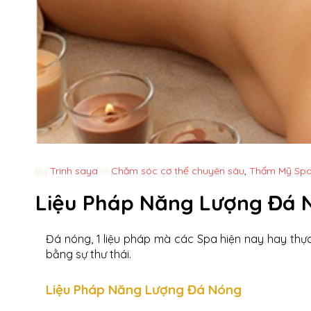
By
Trinh saya
in
Chăm sóc cơ thể chuyên sâu
,
Thẩm Mỹ Sp
Liệu Pháp Năng Lượng Đá N
Đá nóng, 1 liệu pháp mà các Spa hiện nay hay thực
bằng sự thư thái.
Liệu Pháp Năng Lượng Đá Nóng