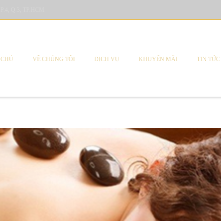
 P.4, Q.3, TP.HCM
 CHỦ
VỀ CHÚNG TÔI
DỊCH VỤ
KHUYẾN MÃI
TIN TỨC