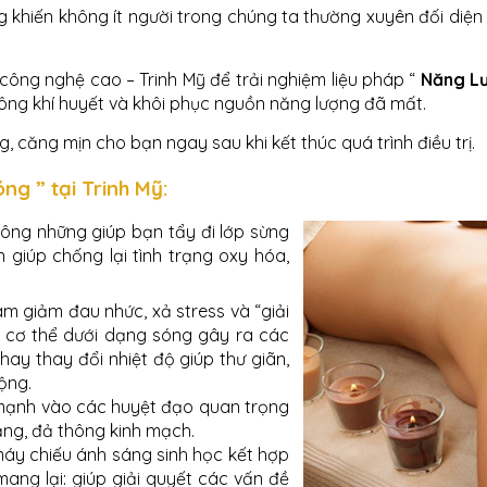
g khiến không ít người trong chúng ta thường xuyên đối diện 
công nghệ cao – Trinh Mỹ để trải nghiệm liệu pháp “
Năng L
hông khí huyết và khôi phục nguồn năng lượng đã mất.
, căng mịn cho bạn ngay sau khi kết thúc quá trình điều trị.
g ” tại Trinh Mỹ:
ông những giúp bạn tẩy đi lớp sừng
giúp chống lại tình trạng oxy hóa,
m giảm đau nhức, xả stress và “giải
 cơ thể dưới dạng sóng gây ra các
hay thay đổi nhiệt độ giúp thư giãn,
ộng.
mạnh vào các huyệt đạo quan trọng
hẳng, đả thông kinh mạch.
áy chiếu ánh sáng sinh học kết hợp
ng lại: giúp giải quyết các vấn đề