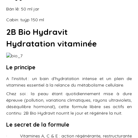
Bán lẻ: 50 ml jar
Cabin: tuýp 150 ml
2B Bio Hydravit
Hydratation vitaminée
Le principe
A l’institut : un bain d’hydratation intense et un plein de
vitamines essentiel à la relance du métabolisme cellulaire.
Chez soi : la peau étant quotidiennement mise à dure
épreuve (pollution, variations climatiques, rayons ultraviolets,
déséquilibre hormonal), cette formule libère ses actifs en
continu. 2B Bio Hydravit nourrit le jour et régénère la nuit.
Le secret de la formule
· Vitamines A, C & E : action régénérante, restructurante