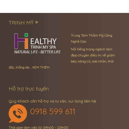
TRINH MỸ ®
Trung Tâm Thẩm Mỹ Công
Nghệ Cao
Nổi tiếng trong ngành làm
đẹp chuyên điều trị về giảm
béo, nâng cơ, xóa nhăn, thải
độc, trắng da …
XEM THÊM
Hỗ trợ trực tuyến
Quý Khách cần hỗ trợ và tư vấn, vui lòng liên hệ:
0918 599 611
Thời gian làm việc từ: 08h00 – 20h00