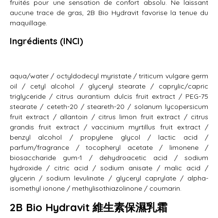
fruités pour une sensation de confort absolu. Ne laissant
aucune trace de gras, 2B Bio Hydravit favorise la tenue du
maquillage.
Ingrédients (INCI)
aqua/water / octyldodecyl myristate / triticum vulgare germ
oil / cetyl alcohol / glyceryl stearate / caprylic/capric
triglyceride / citrus aurantium dulcis fruit extract / PEG-75
stearate / ceteth-20 / steareth-20 / solanum lycopersicum
fruit extract / allantoin / citrus limon fruit extract / citrus
grandis fruit extract / vaccinium myrtillus fruit extract /
benzyl alcohol / propylene glycol / lactic acid /
parfum/fragrance / tocopheryl acetate / limonene /
biosaccharide gum-1 / dehydroacetic acid / sodium
hydroxide / citric acid / sodium anisate / malic acid /
glycerin / sodium levulinate / glyceryl caprylate / alpha-
isomethyl ionone / methylisothiazolinone / coumarin.
2B Bio Hydravit 維生素保濕乳霜