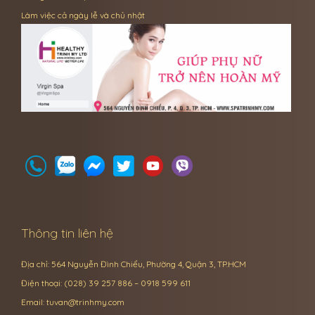
Làm việc cả ngày lễ và chủ nhật
Thông tin liên hệ
Địa chỉ: 564 Nguyễn Đình Chiểu, Phường 4, Quận 3, TP.HCM
Điện thoại: (028) 39 257 886 – 0918 599 611
Email:
tuvan@trinhmy.com