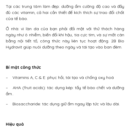
Tại các trung tâm làm đẹp: dưỡng ẩm cường độ cao và đầy
đủ các vitamin, cả hai cần thiết để kích thích sự trao đổi chất
của tế bào.
Ở nhà: vì làn da của bạn phải đối mặt với thử thách hàng
ngày như ô nhiễm, biến đổi khí hậu, tia cực tím, và sự mất cân
bằng nội tiết tố, công thức này liên tục hoạt động. 2B Bio
Hydravit giúp nuôi dưỡng theo ngày và tái tạo vào ban đêm.
Bí mật công thức
– Vitamins A, C & E: phục hồi, tái tạo và chống oxy hoá
– AHA (fruit acids): tác dụng kép: tẩy tế bào chết và dưỡng
ẩm..
– Biosaccharide: tác dụng giữ ẩm ngay lập tức và lâu dài.
Hiệu quả