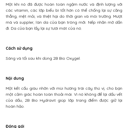
Một khi nó đã được hoàn toàn ngậm nước và định lượng với
các vitamin, các lớp biểu bì tốt hơn có thể chống lại sự căng
thẳng, mệt mỏi, và thiệt hại do thời gian và môi trường. Mượt
mà và suppler, làn da của bạn trông mới. Nếp nhăn mờ dần
đi. Da của bạn lấy lại sự tươi mát của nó.
Cách sử dụng
Sáng và tối sau khi dùng 2B Bio Oxygel.
Nội dung
Một kết cấu giàu nhờn với mùi hương trái cây thú vị, cho bạn
một cảm giác hoàn toàn thoải mái. Vì nó không để lại dấu vết
của dầu, 2B Bio Hydravit giúp lớp trang điểm được giữ lại
hoàn hảo.
Đóng gói