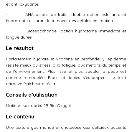
et anti-oxydante.
· AHA acides de fruits : double action exfoliante et
hydratante assurant le turnover des cellules en continu.
· Biossaccharide : action hydratante immédiate et
longue durée.
Le résultat
Parfaitement hydraté et vitaminé en profondeur, l’épiderme
résiste mieux au stress, à la fatigue, aux méfaits du temps et
de l’environnement. Plus lisse et plus souple, la peau est
comme remodelée. Rides et ridules s’estompent. Le teint
retrouve fraîcheur et éclat.
Conseils d’utilisation
Matin et soir après 2B Bio Oxygel.
Le contenu
Une texture gourmande et onctueuse aux délicieux accents